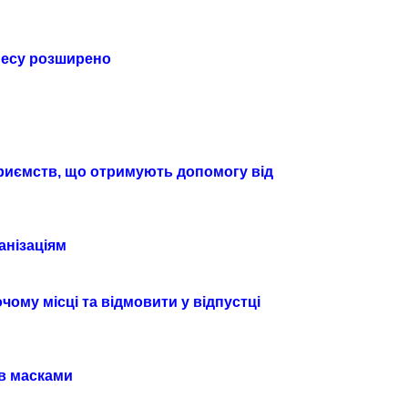
знесу розширено
приємств, що отримують допомогу від
анізаціям
ому місці та відмовити у відпустці
ів масками