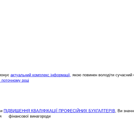
опонує
актуальний комплекс інформації,
якою повинен володіти сучасний 
і поточному році
ми
ПІДВИЩЕННЯ КВАЛІФІКАЦІЇ ПРОФЕСІЙНИХ БУХГАЛТЕРІВ
, Ви знач
ення фінансової винагороди