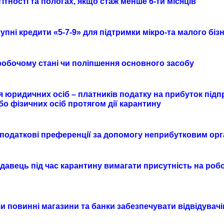
ітності та пологах, якщо стаж менше 6-ти місяців
пні кредити «5-7-9» для підтримки мікро-та малого бі
робочому стані чи поліпшення основного засобу
я юридичних осіб – платників податку на прибуток під
о фізичних осіб протягом дії карантину
 податкові преференції за допомогу неприбутковим орг
авець під час карантину вимагати присутність на робоч
и повинні магазини та банки забезпечувати відвідувач