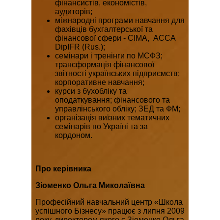
фінансистів, економістів,
аудиторів;
міжнародні програми навчання для
фахівців бухгалтерської та
фінансової сфери - СІМА, ACCA
DipIFR (Rus.);
семінари і тренінги по МСФЗ;
трансформація фінансової
звітності українських підприємств;
корпоративне навчання;
курси з бухобліку та
оподаткування; фінансового та
управлінського обліку; ЗЕД та ФМ;
організація виїзних тематичних
семінарів по Україні та за
кордоном.
Про керівника
Зіоменко Ольга Миколаївна
Професійний навчальний центр «Школа
успішного Бізнесу» працює з липня 2009
року, директором якого є Зіоменко Ольга