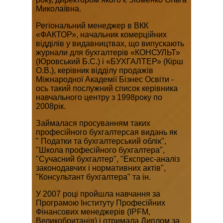
Миколаївна.
Регіональний менеджер в ВКК
«ФАКТОР», начальник комерційних
відділів у видавництвах, що випускають
журнали для бухгалтерів «КОНСУЛЬТ»
(Юровський Б.С.) і «БУХГАЛТЕР» (Кірш
О.В.), керівник відділу продажів
Міжнародної Академії Бізнес Освіти -
ось такий послужний список керівника
навчального центру з 1998року по
2008рік.
Займалася просуванням таких
професійного бухгалтерсая видань як
" Податки та бухгалтерський облік",
"Школа професійного бухгалтера",
"Сучасний бухгалтер", "Експрес-аналіз
законодавчих і нормативних актів",
"Консультант бухгалтера" та ін.
У 2007 році пройшла навчання за
Програмою Інституту Професійних
Фінансових менеджерів (IPFM,
Великобританія) і отримала Диплом за