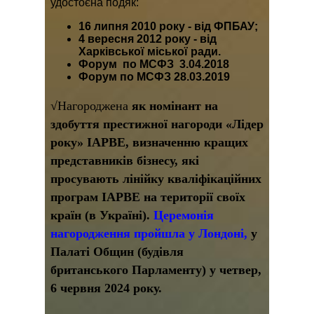
удостоєна подяк:
16 липня 2010 року - від ФПБАУ
;
4 вересня 2012 року - від
Харківської міської ради
.
Форум по МСФЗ 3.04.2018
Форум по МСФЗ 28.03.2019
√Нагороджена
як номінант на
здобуття престижної нагороди «Лідер
року» IAPBE, визначенню кращих
представників бізнесу, які
просувають лінійку кваліфікаційних
програм IAPBE на території своїх
країн (в Україні).
Церемонія
нагородження пройшла у Лондоні,
у
Палаті Общин (будівля
британського Парламенту) у четвер,
6 червня 2024 року.