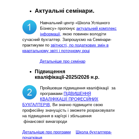
Актуальні семінари.
Навчальний центр «Школа Успішного
Бізнесу» пропонує
актуальний комплекс
інформації,
якою повинен володіти
сучасний бухгалтер. Запрошуємо на Семінари-
практикуми по
звітності, по податкових змін в
квартальному звіті і поточному році
Детальніше про семінар
Підвищення
кваліфікації-2025/2026 н.р.
Пройшовши підвищення кваліфікації за
програмами
ПІДВИЩЕННЯ
КВАЛІФІКАЦІЇ ПРОФЕСІЙНИХ
БУХГАЛТЕРІВ
, Ви значно підвищите свою
професійну значущість і зможете розраховувати
на підвищення в кар'єрі і збільшення
фінансової винагороди
Детальніше про програми
Школа бухгалтера-
початківця