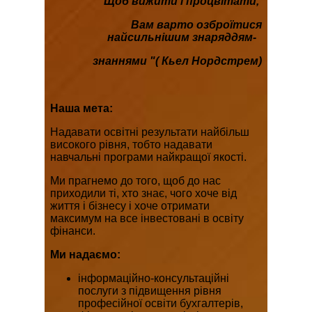
"Щоб вижити і процвітати
,
Вам варто озброїтися
найсильнішим знаряддям-
знаннями "( Кьел Нордстрем)
Наша мета:
Надавати освітні результати найбільш
високого рівня, тобто надавати
навчальні програми найкращої якості.
Ми прагнемо до того, щоб до нас
приходили ті, хто знає, чого хоче від
життя і бізнесу і хоче отримати
максимум на все інвестовані в освіту
фінанси.
Ми надаємо
:
інформаційно-консультаційні
послуги з підвищення рівня
професійної освіти бухгалтерів,