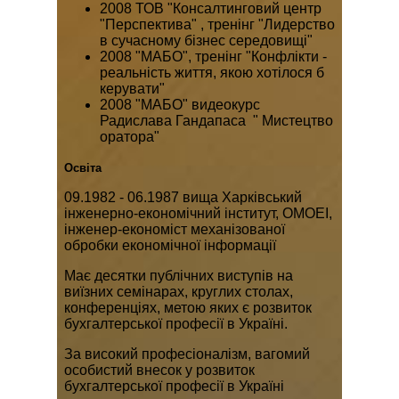
2008 ТОВ "Консалтинговий центр
"Перспектива" , тренінг "Лидерство
в сучасному бізнес середовищі"
2008 "МАБО", тренінг "Конфлікти -
реальність життя, якою хотілося б
керувати"
2008 "МАБО" видеокурс
Радислава Гандапаса " Мистецтво
оратора"
Освіта
09.1982 - 06.1987 вища Харківський
інженерно-економічний інститут, ОМОЕІ,
інженер-економіст механізованої
обробки економічної інформації
Має десятки публічних виступів на
виїзних семінарах, круглих столах,
конференціях, метою яких є розвиток
бухгалтерської професії в Україні.
За високий професіоналізм, вагомий
особистий внесок у розвиток
бухгалтерської професії в Україні