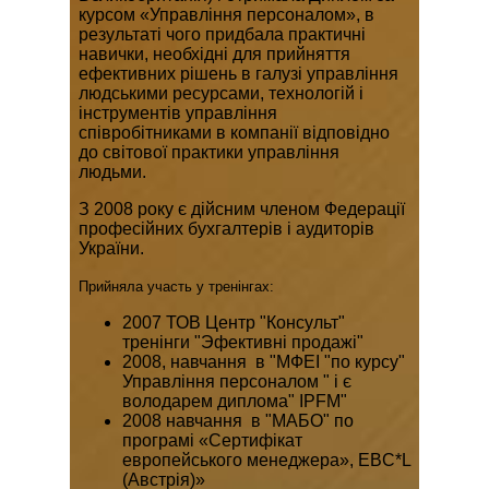
курсом «Управління персоналом», в
результаті чого придбала практичні
навички, необхідні для прийняття
ефективних рішень в галузі управління
людськими ресурсами, технологій і
інструментів управління
співробітниками в компанії відповідно
до світової практики управління
людьми.
З 2008 року є дійсним членом Федерації
професійних бухгалтерів і аудиторів
України.
Прийняла участь у тренінгах:
2007 ТОВ Центр "Консульт"
тренінги "Эфективні продажі"
2008, навчання в "МФЕІ "по курсу"
Управління персоналом " і є
володарем диплома" IPFM"
2008 навчання в "МАБО" по
програмі «Сертифікат
европейського менеджера», EBC*L
(Австрія)»