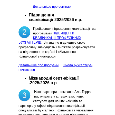
Детальніше про семінар
Підвищення
кваліфікації-2025/2026 н.р.
Пройшовши підвищення кваліфікації за
програмами
ПІДВИЩЕННЯ
КВАЛІФІКАЦІЇ ПРОФЕСІЙНИХ
БУХГАЛТЕРІВ
, Ви значно підвищите свою
професійну значущість і зможете розраховувати
на підвищення в кар'єрі і збільшення
фінансової винагороди
Детальніше про програми
Школа бухгалтера-
початківця
Міжнародні сертифікації
-2025/2026 н.р.
Наші партнери - компанія Аль-Терра -
виступають у кількох важливих
статусах для наших клієнтів та
партнерів у сфері підвищення кваліфікації
спеціалістів бухгалтерії, фінансів та управління
та пропонують спеціальні умови підвищення