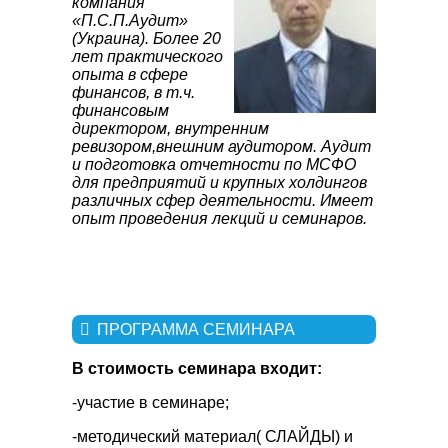
компания
«П.С.П.Аудит»
(Украина). Более 20
лет
практического
опыта в сфере
финансов, в т.ч.
финансовым
директором, внутренним
ревизором,
внешним аудитором. Аудит
и подготовка отчетности по МСФО
для предприятий и крупных
холдингов
различных сфер деятельности. Имеет
опыт проведения лекций и семинаров.
ПРОГРАММА СЕМИНАРА
В стоимость семинара входит:
-участие в семинаре;
-методический материал( СЛАЙДЫ) и