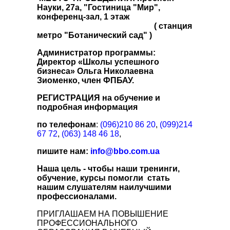
Науки, 27а, "Гостиница "Мир",
конференц-зал, 1 этаж
( станция
метро "Ботанический сад" )
Администратор программы:
Директор «Школы успешного
бизнеса» Ольга Николаевна
Зиоменко, член ФПБАУ.
РЕГИСТРАЦИЯ на обучение и
подробная информация
по телефонам
:
(096)210 86 20
,
(099)214
67 72
,
(063) 148 46 18
,
пишите нам:
info@bbo.com.ua
Наша
цель
- чтобы наши тренинги,
обучение, курсы помогли стать
нашим слушателям наилучшими
профессионалами.
ПРИГЛАШАЕМ НА ПОВЫШЕНИЕ
ПРОФЕССИОНАЛЬНОГО