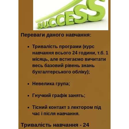
Переваги даного навчання
:
Тривалість програми (курс
навчання всього 24 години, т.б. 1
місяць, але встигаємо вичитати
весь базовий рівень знань
бухгалтерського обліку);
Невелика група;
Гнучкий графік занять;
Тісний контакт з лектором під
час і після навчання.
Тривалість навчання - 24