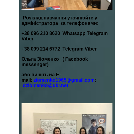
Розклад навчання уточнюйте у
адміністратора
за телефонами:
‪+38 096 210 8620 Whatsapp Telegram
Viber
‪+38 099 214 6772 Telegram Viber
Ольга Зіоменко ( Facebook
messenger)
або пишіть на E-
mail:
ziomenko1965@gmail.com
;
oziomenko@ukr.net