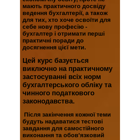
мають практичного досвіду
ведення бухгалтерії, а також
для тих, хто хоче освоїти для
себе нову професію -
бухгалтер і отримати перші
практичні поради до
досягнення цієї мети.
Цей курс базується
виключно на практичному
застосуванні всіх норм
бухгалтерського обліку та
чинного податкового
законодавства
.
Після закінчення кожної теми
будуть надаватися тестові
завдання для самостійного
виконання та обов'язковий