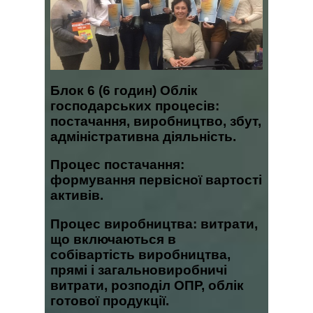
Блок 6
(6 годин) Облік
господарських процесів:
постачання, виробництво, збут,
адміністративна діяльність.
Процес постачання:
формування первісної вартості
активів.
Процес виробництва: витрати,
що включаються в
собівартість виробництва,
прямі і загальновиробничі
витрати, розподіл ОПР, облік
готової продукції.