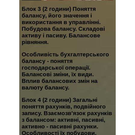
Блок 3
(2 години) Поняття
балансу, його значення і
використання в управлінні.
Побудова балансу. Складові
активу і пасиву. Балансове
рівняння.
Особливість бухгалтерського
балансу - поняття
господарської операції.
Балансові зміни, їх види.
Вплив балансових змін на
валюту балансу.
Блок 4
(2 години) Загальні
поняття рахунків, подвійного
запису. Взаємозв'язок рахунків
з балансом: активні, пасивні,
активно - пасивні рахунки.
Особливості їх побудови.