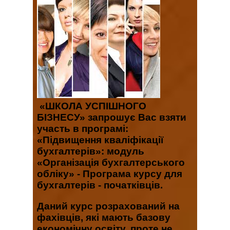
«ШКОЛА УСПІШНОГО
БІЗНЕСУ»
запрошує Вас взяти
участь в програмі:
«Підвищення кваліфікації
бухгалтерів
»: модуль
«Організація бухгалтерського
обліку» -
Програма курсу для
бухгалтерів - початківців
.
Даний курс розрахований на
фахівців, які мають базову
економічну освіту, проте не