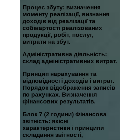
Процес збуту: визначення
моменту реалізації, визнання
доходів від реалізації та
собівартості реалізованих
продукції, робіт, послуг,
витрати на збут.
Адміністративна діяльність:
склад адміністративних витрат.
Принцип нарахування та
відповідності доходів і витрат.
Порядок відображення записів
по рахунках. Визначення
фінансових результатів.
Блок 7
(2 години) Фінансова
звітність: якісні
характеристики і принципи
складання звітності,