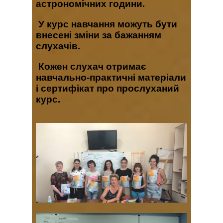
астрономічних години.
У курс навчання можуть бути
внесені зміни за бажанням
слухачів.
Кожен слухач отримає
навчально-практичні матеріали
і сертифікат про прослуханий
курс.