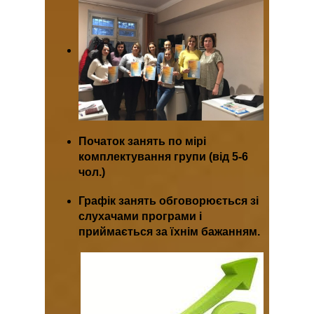
Початок занять по мірі
комплектування групи (від 5-6
чол.)
Графік занять обговорюється зі
слухачами програми і
приймається за їхнім бажанням.