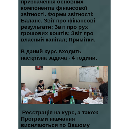
призначення основних
компонентів фінансової
звітності. Форми звітності:
Баланс. Звіт про фінансові
результати; Звіт про рух
грошових коштів; Звіт про
власний капітал; Примітки.
В даний курс входить
наскрізна задача - 4 години.
Реєстрація на курс, а також
Програми навчання
висилаються по Вашому