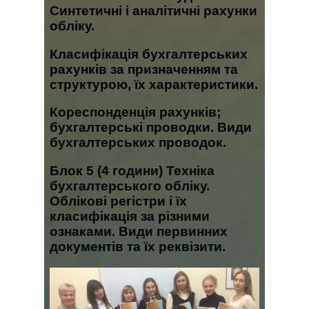
Синтетичні і аналітичні рахунки
обліку.
Класифікація бухгалтерських
рахунків за призначенням та
структурою, їх характеристики.
Кореспонденція рахунків;
бухгалтерські проводки. Види
бухгалтерських проводок.
Блок 5
(4 години) Техніка
бухгалтерського обліку.
Облікові регістри і їх
класифікація за різними
ознаками. Види первинних
документів та їх реквізити.