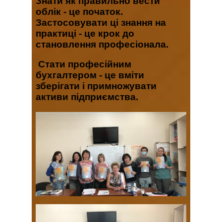
Знати як правильно вести
облік - це початок.
Застосовувати ці знання на
практиці - це крок до
становлення професіонала.
Стати професійним
бухгалтером - це вміти
зберігати і примножувати
активи підприємства.