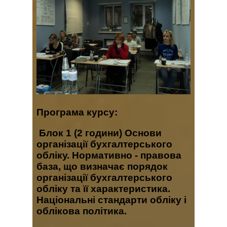
Програма курсу
:
Блок 1
(2 години) Основи
організації бухгалтерського
обліку. Нормативно - правова
база, що визначає порядок
організації бухгалтерського
обліку та її характеристика.
Національні стандарти обліку і
облікова політика.