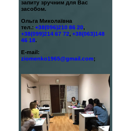
запиту зручним для Вас
засобом.
Ольга Миколаївна
тел.:
+38(096)210 86 20
,
+38(099)214 67 72
,
+38(063)148
46 18
.
E-mail:
ziomenko1965@gmail.com
;