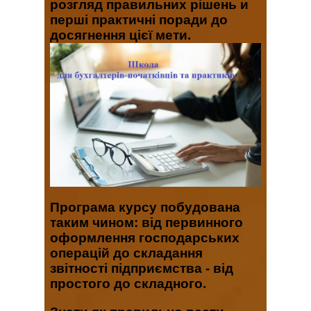
розгляд правильних рішень и
перші практичні поради до
досягнення цієї мети.
Програма курсу побудована
таким чином: від первинного
оформлення господарських
операцій до складання
звітності підприємства - від
простого до складного.