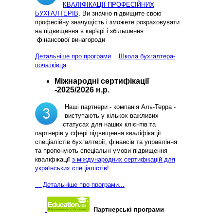
КВАЛІФІКАЦІЇ ПРОФЕСІЙНИХ
БУХГАЛТЕРІВ
, Ви значно підвищите свою
професійну значущість і зможете розраховувати
на підвищення в кар'єрі і збільшення
фінансової винагороди
Детальніше про програми
Школа бухгалтера-
початківця
Міжнародні сертифікації
-2025/2026 н.р.
Наші партнери - компанія Аль-Терра -
виступають у кількох важливих
статусах для наших клієнтів та
партнерів у сфері підвищення кваліфікації
спеціалістів бухгалтерії, фінансів та управління
та пропонують спеціальні умови підвищення
кваліфікації
з міждународних сертифікацій для
українських спеціалістів!
Д
етальніше про програми...
Партнерські програми