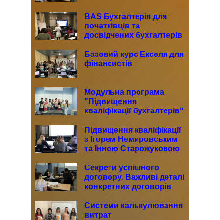
BAS Бухгалтерія для
початківців та
досвідчених бухгалтерів
Базовий курс Екселя для
фінансистів
Модульна програма
"Підвищення
кваліфікації бухгалтерів"
(48 год)
Підвищення кваліфікації
з Ігорем Немировським
та Інною Старожуковою
Секрети успішного
договору. Важливі деталі
конкретних договорів
Системи калькулювання
витрат