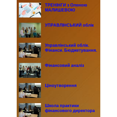
ТРЕНІНГИ з Оленою
МАЛИШЕВОЮ
УПРАВЛІНСЬКИЙ облік
Управлінський облік.
Фінанси. Бюджетування.
Фінансовий аналіз
Ціноутворення
Школа практики
фінансового директора