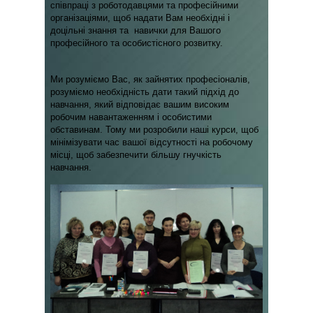
співпраці з роботодавцями та професійними
організаціями, щоб надати Вам необхідні і
доцільні знання та навички для Вашого
професійного та особистісного розвитку.
Ми розуміємо Вас, як зайнятих професіоналів,
розуміємо необхідність дати такий підхід до
навчання, який відповідає вашим високим
робочим навантаженням і особистими
обставинам. Тому ми розробили наші курси, щоб
мінімізувати час вашої відсутності на робочому
місці, щоб забезпечити більшу гнучкість
навчання.