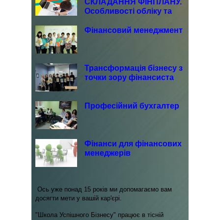
СКЛАДАННЯ ФІНПЛАНУ.
Особливості обліку та
звітності КНП.
Фінансовий менеджмент
Трансформація бізнесу з
точки зору фінансиста
Професійний бухгалтер
Фінанси для фінансових
менеджерів
Ось уже понад 15 років ми допомагаємо вам
досягти мети у вашій кар'єрі.
"Школа Успішного Бізнесу" працює в тісній