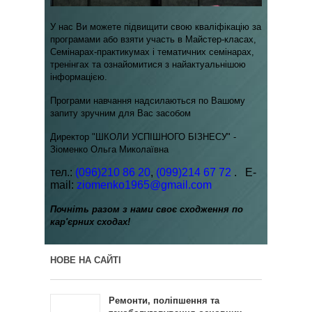
У нас Ви можете підвищити свою кваліфікацію за
програмами
або взяти участь в Майстер-класах,
Семінарах-практикумах і тематичних семінарах,
тренінгах та ознайомитися з найактуальнішою
інформацією.
Програми навчання надсилаються по Вашому
запиту зручним для Вас засобом
Директор "ШКОЛИ УСПІШНОГО БІЗНЕСУ" -
Зіоменко Ольга Миколаївна
тел.:
(096)210 86 20
,
(099)214 67 72
. E-
mail:
ziomenko1965@gmail.com
Почніть разом з нами своє сходження по
кар'єрних сходах!
НОВЕ НА САЙТІ
Ремонти, поліпшення та