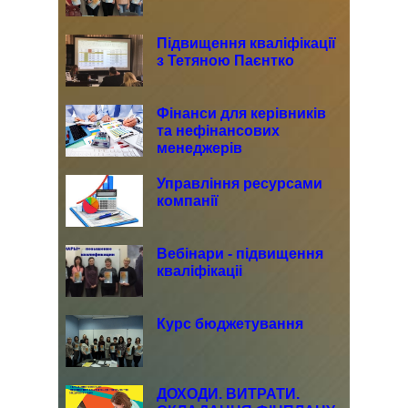
Підвищення кваліфікації
з Тетяною Паєнтко
Фінанси для керівників
та нефінансових
менеджерів
Управління ресурсами
компанії
Вебінари - підвищення
кваліфікаціі
Курс бюджетування
ДОХОДИ. ВИТРАТИ.