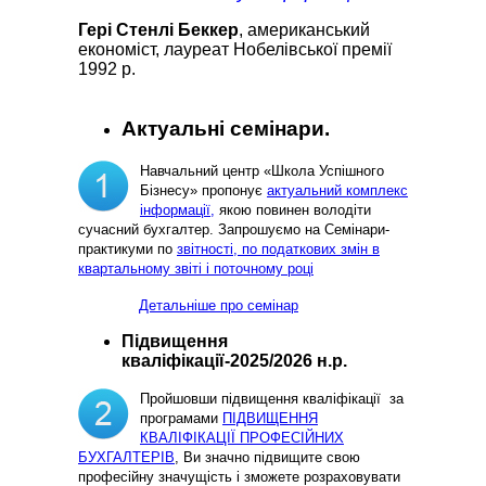
Гері Стенлі Беккер
, американський
економіст, лауреат Нобелівської премії
1992 р.
Актуальні семінари.
Навчальний центр «Школа Успішного
Бізнесу» пропонує
актуальний комплекс
інформації,
якою повинен володіти
сучасний бухгалтер. Запрошуємо на Семінари-
практикуми по
звітності, по податкових змін в
квартальному звіті і поточному році
Детальніше про семінар
Підвищення
кваліфікації-2025/2026 н.р.
Пройшовши підвищення кваліфікації за
програмами
ПІДВИЩЕННЯ
КВАЛІФІКАЦІЇ ПРОФЕСІЙНИХ
БУХГАЛТЕРІВ
, Ви значно підвищите свою
професійну значущість і зможете розраховувати