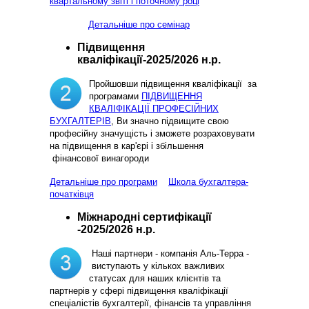
квартальному звіті і поточному році
Детальніше про семінар
Підвищення
кваліфікації-2025/2026 н.р.
Пройшовши підвищення кваліфікації за
програмами
ПІДВИЩЕННЯ
КВАЛІФІКАЦІЇ ПРОФЕСІЙНИХ
БУХГАЛТЕРІВ
, Ви значно підвищите свою
професійну значущість і зможете розраховувати
на підвищення в кар'єрі і збільшення
фінансової винагороди
Детальніше про програми
Школа бухгалтера-
початківця
Міжнародні сертифікації
-2025/2026 н.р.
Наші партнери - компанія Аль-Терра -
виступають у кількох важливих
статусах для наших клієнтів та
партнерів у сфері підвищення кваліфікації
спеціалістів бухгалтерії, фінансів та управління