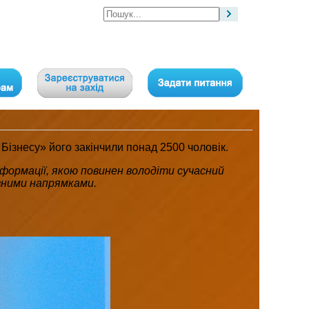
ізнесу» його закінчили понад 2500 чоловік.
формації, якою повинен володіти сучасний
ізними напрямками.