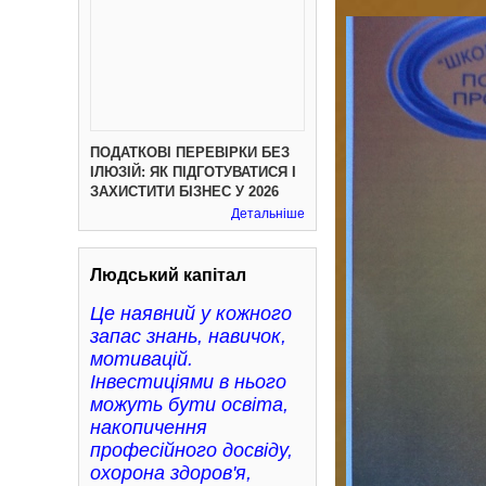
ПОДАТКОВІ ПЕРЕВІРКИ БЕЗ
ІЛЮЗІЙ: ЯК ПІДГОТУВАТИСЯ І
ЗАХИСТИТИ БІЗНЕС У 2026
Детальніше
Людський капітал
Це наявний у кожного
запас знань, навичок,
мотивацій.
Інвестиціями в нього
можуть бути освіта,
накопичення
професійного досвіду,
охорона здоров'я,