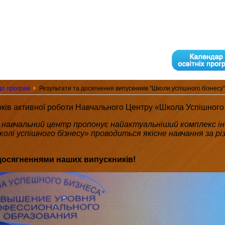
до програм
Результати та досягнення випускників "Школи успішного бізнесу"
ків активної роботи Навчального Центру «Школа Успішного Б
 навчальний центр пропонує найактуальніший комплекс ін
олі успішного бізнесу» проводиться якісне навчання за р
осягненнями наших випускників!