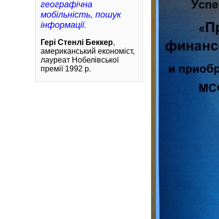
географічна
мобільність, пошук
інформації.
Гері Стенлі Беккер
,
американський економіст,
лауреат Нобелівської
премії 1992 р.