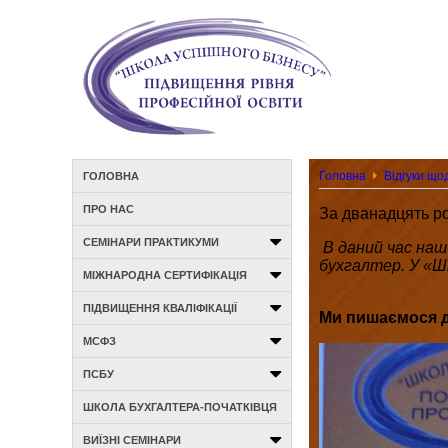
Головна
Відгуки що
ГОЛОВНА
ПРО НАС
За дванадцять ро
СЕМІНАРИ ПРАКТИКУМИ
В даний час наш
бухгалтер. У «Шк
МІЖНАРОДНА СЕРТИФІКАЦІЯ
ПІДВИЩЕННЯ КВАЛІФІКАЦІЇ
Ми пишаємося д
МСФЗ
ПСБУ
ШКОЛА БУХГАЛТЕРА-ПОЧАТКІВЦЯ
ВИЇЗНІ СЕМІНАРИ