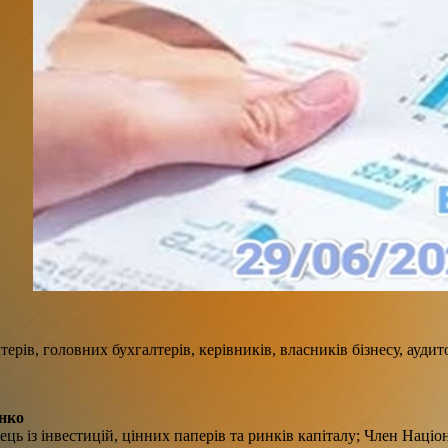
терів, головних бухгалтерів, керівників, власників бізнесу, аудит
нко
ць із інвестицій, цінних паперів та ринків капіталу; Член Націон