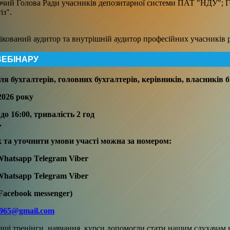
ючий Голова Ради учасників депозитарної системи ПАТ "НДУ"; Го
із".
ікований аудитор та внутрішній аудитор професійних учасників 
ВЕБІНАРУ
я бухгалтерів, головних бухгалтерів, керівників, власників бі
2026 року
до 16:00
, тривалість 2 год
.
 та уточнити умови участі можна за номером:
Whatsapp Telegram Viber
Whatsapp Telegram Viber
Facebook messenger)
965@gmail.com
аші тренінги, навчання, курси допомогли стати нашим слухача