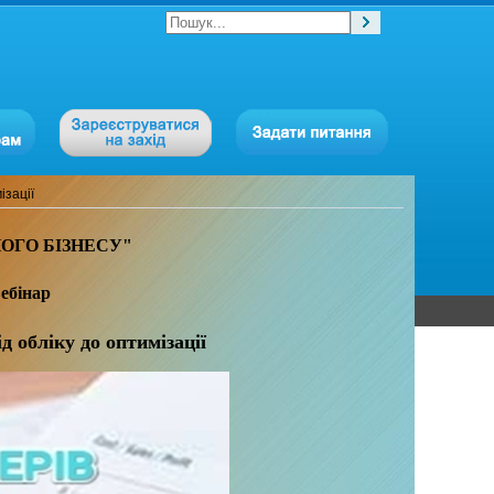
ізації
ОГО БІЗНЕСУ"
вебінар
д обліку до оптимізації