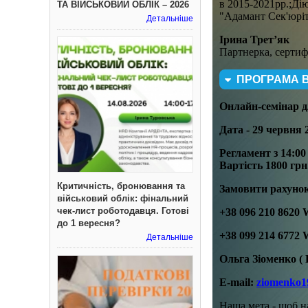
в 2015-2021рр.;Ді
ТА ВІЙСЬКОВИЙ ОБЛІК – 2026
"Адамант Сек'юріт
Детальніше
Ірина Трет
’
як
Партнерка, сертиф
ПРОГРАМА 
Онлайн-семінар дл
Дата -
29 червня 
Регламент з
14:00 
Вартість 1800 грн
Критичність, бронювання та
Замовити рахунок
військовий облік: фінальний
чек-лист роботодавця. Готові
+38 096 210 8620 
до 1 вересня?
+38 099 214 6772 
Детальніше
Ольга Зіоменко ( 
E-mail:
ziomenko1
Наша мета - щоб н