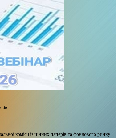
орів
альної комісії із цінних паперів та фондового ринку