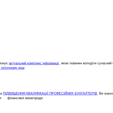
опонує
актуальний комплекс інформації,
якою повинен володіти сучасний 
і поточному році
ми
ПІДВИЩЕННЯ КВАЛІФІКАЦІЇ ПРОФЕСІЙНИХ БУХГАЛТЕРІВ
, Ви знач
ення фінансової винагороди