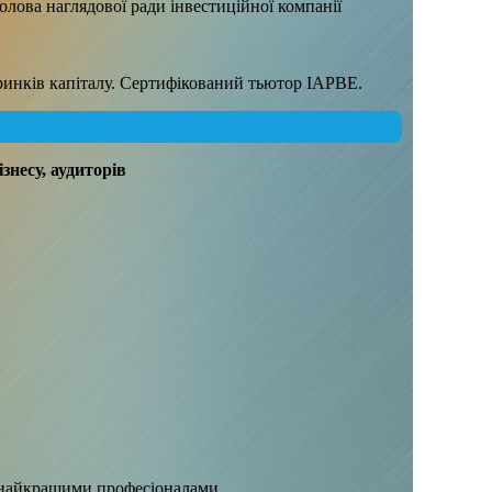
лова наглядової ради інвестиційної компанії
ринків капіталу. Сертифікований тьютор IAPBE.
знесу, аудиторів
м найкращими професіоналами.