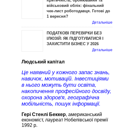
Критичність, бронювання та
військовий облік: фінальний
чек-лист роботодавця. Готові до
1 вересня?
Детальніше
ПОДАТКОВІ ПЕРЕВІРКИ БЕЗ
ІЛЮЗІЙ: ЯК ПІДГОТУВАТИСЯ І
ЗАХИСТИТИ БІЗНЕС У 2026
Детальніше
Людський капітал
Це наявний у кожного запас знань,
навичок, мотивацій. Інвестиціями
в нього можуть бути освіта,
накопичення професійного досвіду,
охорона здоров'я, географічна
мобільність, пошук інформації.
Гері Стенлі Беккер
, американський
економіст, лауреат Нобелівської премії
1992 р.