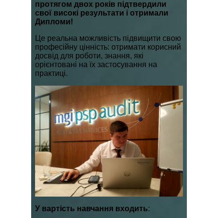
протягом двох років підтвердили
свої високі результати і отримали
Дипломи!
Це реальна можливість підвищити свою
професійну цінність: отримати корисний
досвід для роботи, знання, які
орієнтовані на їх застосування на
практиці.
У вартість навчання входить
: