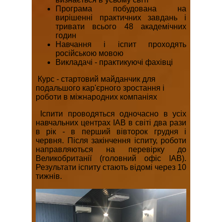
Програма побудована на
вирішенні практичних завдань і
тривати всього 48 академічних
годин
Навчання і іспит проходять
російською мовою
Викладачі - практикуючі фахівці
Курс - стартовий майданчик для
подальшого кар'єрного зростання і
роботи в міжнародних компаніях
Іспити проводяться одночасно в усіх
навчальних центрах IAB в світі два рази
в рік - в перший вівторок грудня і
червня. Після закінчення іспиту, роботи
направляються на перевірку до
Великобританії (головний офіс IAB).
Результати іспиту стають відомі через 10
тижнів.