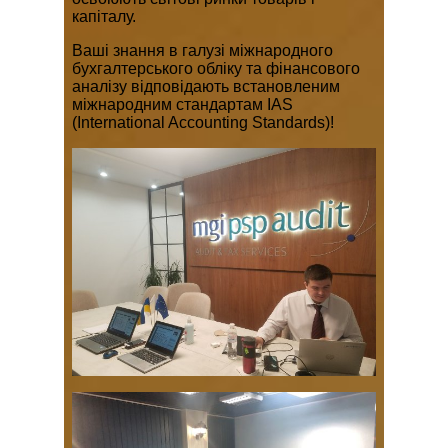
капіталу.
Ваші знання в галузі міжнародного
бухгалтерського обліку та фінансового
аналізу відповідають встановленим
міжнародним стандартам IAS
(International Accounting Standards)!