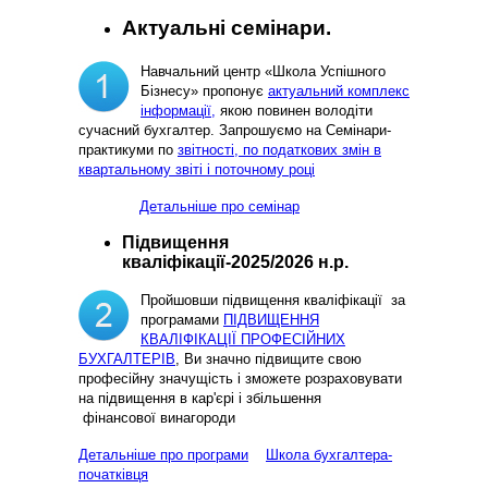
Актуальні семінари.
Навчальний центр «Школа Успішного
Бізнесу» пропонує
актуальний комплекс
інформації,
якою повинен володіти
сучасний бухгалтер. Запрошуємо на Семінари-
практикуми по
звітності, по податкових змін в
квартальному звіті і поточному році
Детальніше про семінар
Підвищення
кваліфікації-2025/2026 н.р.
Пройшовши підвищення кваліфікації за
програмами
ПІДВИЩЕННЯ
КВАЛІФІКАЦІЇ ПРОФЕСІЙНИХ
БУХГАЛТЕРІВ
, Ви значно підвищите свою
професійну значущість і зможете розраховувати
на підвищення в кар'єрі і збільшення
фінансової винагороди
Детальніше про програми
Школа бухгалтера-
початківця