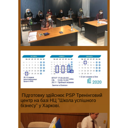
Підготовку здійснює PSP Тренінговий
центр на базі НЦ "Школа успішного
бізнесу" у Харкові.