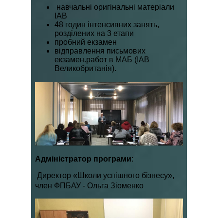
навчальні оригінальні матеріали
IAB
48 годин інтенсивних занять,
розділених на 3 етапи
пробний екзамен
відправлення письмових
екзамен.работ в МАБ (IAB
Великобританія).
Адміністратор програми
:
Директор «Школи успішного бізнесу»,
член ФПБАУ - Ольга Зіоменко