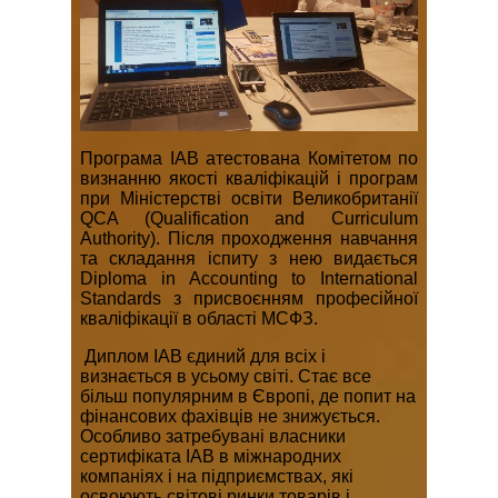
Програма IAB атестована Комітетом по
визнанню якості кваліфікацій і програм
при Міністерстві освіти Великобританії
QCA (Qualification and Curriculum
Authority). Після проходження навчання
та складання іспиту з нею видається
Diploma in Accounting to International
Standards з присвоєнням професійної
кваліфікації в області МСФЗ.
Диплом IAB єдиний для всіх і
визнається в усьому світі. Стає все
більш популярним в Європі, де попит на
фінансових фахівців не знижується.
Особливо затребувані власники
сертифіката IAB в міжнародних
компаніях і на підприємствах, які
освоюють світові ринки товарів і