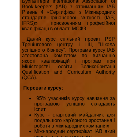
Бухгалтерів International Association of
Book-keepers (IAB) з отриманням IAB
Рівень 4 «Сертифікат з Міжнародних
стандартів фінансової звітності (IAS,
IFRS)» і присвоєнням професійної
кваліфікації в області МСФЗ.
Даний курс спільний проект PSP
Тренінгового центру і НЦ "Школа
успішного бізнесу". Програма курсу IAB
атестована Комітетом по визнанню
якості кваліфікацій і програм при
Міністерстві освіти Великобританії
Qualification and Curriculum Authority
(QCA).
Переваги курсу:
95% учасників курсу навчання за
програмою успішно складають
іспит
Курс - стартовий майданчик для
подальшого кар'єрного зростання і
роботи в міжнародних компаніях
Міжнародний сертифікат IAB який
визнається в усьому світі