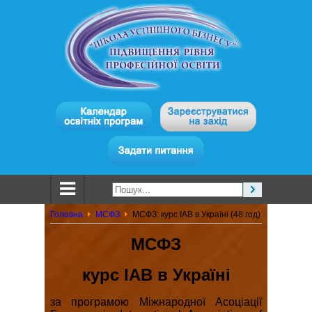
Головна
МСФЗ
МСФЗ: курс IAB в Україні (48 год)
МСФЗ
курс IAB в Україні
за програмою Міжнародної Асоціації