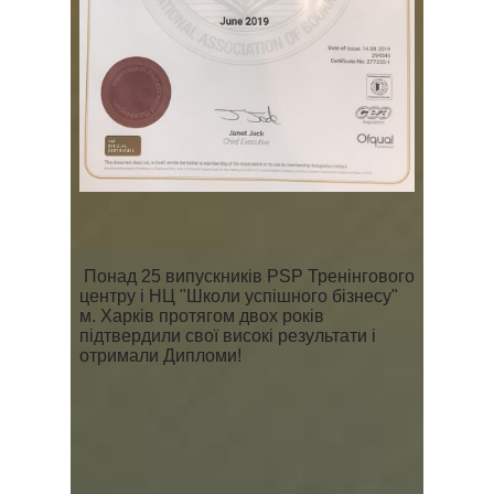
Понад 25 випускників PSP Тренінгового
центру і НЦ "Школи успішного бізнесу"
м. Харків протягом двох років
підтвердили свої високі результати і
отримали Дипломи!