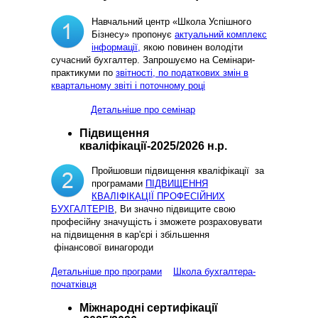
Навчальний центр «Школа Успішного
Бізнесу» пропонує
актуальний комплекс
інформації,
якою повинен володіти
сучасний бухгалтер. Запрошуємо на Семінари-
практикуми по
звітності, по податкових змін в
квартальному звіті і поточному році
Детальніше про семінар
Підвищення
кваліфікації-2025/2026 н.р.
Пройшовши підвищення кваліфікації за
програмами
ПІДВИЩЕННЯ
КВАЛІФІКАЦІЇ ПРОФЕСІЙНИХ
БУХГАЛТЕРІВ
, Ви значно підвищите свою
професійну значущість і зможете розраховувати
на підвищення в кар'єрі і збільшення
фінансової винагороди
Детальніше про програми
Школа бухгалтера-
початківця
Міжнародні сертифікації