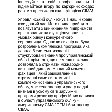
Інвестуйте в свій професіоналізм і
піднімайтеся вгору по кар'єрних сходах
разом з престижної кваліфікацією CIMA!
Управлінський облік існує в нашій країні
вже довгий час. Його поява прийнято
пов'язувати з виникненням підприємств,
орієнтованих на функціонування в
умовах ринку і конкурентного
середовища. Однак до сих пір не була
розроблена комплексна програма, яка
давала б систематизовані і
структуровані знання про управлінський
облік і, крім того, що не менш важливо,
дозволяла б отримати міжнародно
визнаний диплом. На даний момент
фахівцеві, який зацікавлений в
отриманні саме системних і
комплексних знань з управлінського
обліку, має сенс звернути увагу на дві
визнані в усьому світі зарубіжні
програми розвитку професійних навичок
в області управлінського обліку -
американську CMA / CFM і британську
CIMA.