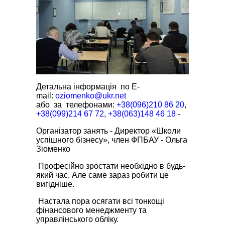
Детальна інформація по E-
mail:
oziomenko@ukr.net
або за телефонами:
+38(096)210 86 20
,
+38(099)214 67 72
,
+38(063)148 46 18
-
Організатор занять - Директор «Школи
успішного бізнесу», член ФПБАУ - Ольга
Зіоменко
Професійно зростати необхідно в будь-
який час. Але саме зараз робити це
вигідніше.
Настала пора осягати всі тонкощі
фінансового менеджменту та
управлінського обліку.