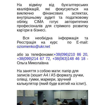
На відміну від бухгалтерських
кваліфікацій, які фокусуються на
виключно фінансових аспектах,
внутрішньому аудиті та податковому
обліку, CIMA готує авторитетних
професіоналів для стрімкого розвитку
кар'єри в бізнесі.
Вся необхідна інформація та
Реєстрація на курс
по E-mail:
oziomenko@ukr.net
або за телефонами:
+38(096)210 86 20
,
+38(099)214 67 72
,
+38(063)148 46 18
-
Ольга Миколаївна
На заняття з собою мати: папір для
записів (зошит А4 / A5 формату, ручки,
олівці, гумки, маркери, зручний
калькулятор (який буде взятий на іспит).