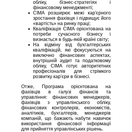
обліку, бізнес-стратегіях і
фінансовому менеджменті;
CIMA розширює межі кар'єрного
зростання фахівця і підвищує його
«вартість» на ринку праці;
Кваліфікація CIMA орієнтована на
потреби сучасного бізнесу і
визнається в будь-якій країні світу;
На відміну від бухгалтерських
кваліфікацій, які фокусуються на
виключно фінансових аспектах,
внутрішній аудит та податковому
обліку, CIMA готує авторитетних
професіоналів для стрімкого
розвитку кар'єри в бізнесі.
Отже, Програма орієнтована на
фахівців в галузі фінансів та
управління: фінансових менеджерів,
фахівців з управлінського обліку,
фінансових контролерів, економістів,
аналітиків, бухгалтерів, менеджерів
компаній, що бажають набути навичок
використання фінансової інформації
для прийняття управлінських рішень.