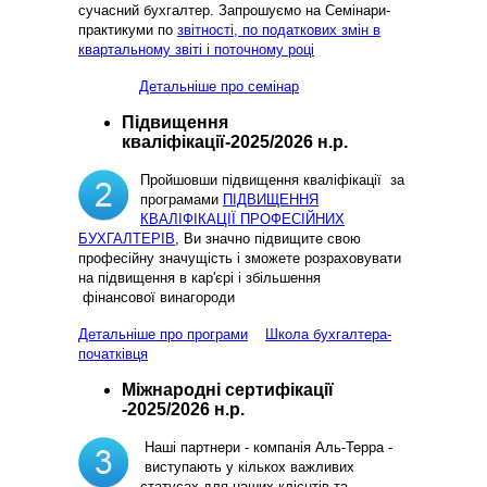
сучасний бухгалтер. Запрошуємо на Семінари-
практикуми по
звітності, по податкових змін в
квартальному звіті і поточному році
Детальніше про семінар
Підвищення
кваліфікації-2025/2026 н.р.
Пройшовши підвищення кваліфікації за
програмами
ПІДВИЩЕННЯ
КВАЛІФІКАЦІЇ ПРОФЕСІЙНИХ
БУХГАЛТЕРІВ
, Ви значно підвищите свою
професійну значущість і зможете розраховувати
на підвищення в кар'єрі і збільшення
фінансової винагороди
Детальніше про програми
Школа бухгалтера-
початківця
Міжнародні сертифікації
-2025/2026 н.р.
Наші партнери - компанія Аль-Терра -
виступають у кількох важливих
статусах для наших клієнтів та