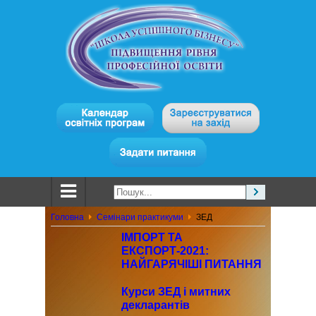
Головна
Семінари практикуми
ЗЕД
ІМПОРТ ТА
ЕКСПОРТ-2021:
НАЙГАРЯЧІШІ ПИТАННЯ
З ОПОДАТКУВАННЯ ТА
БУХГАЛТЕРСЬКОГО
Курси ЗЕД і митних
ОБЛІКУ
декларантів