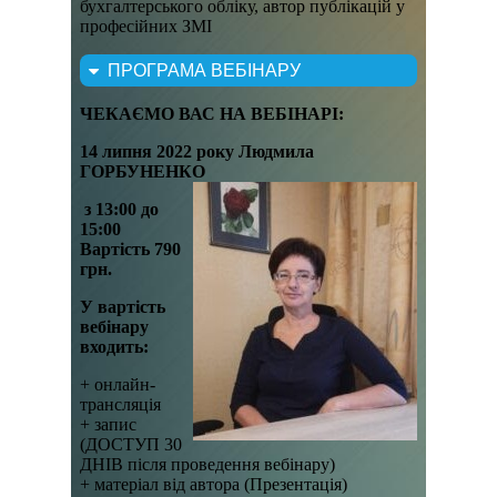
бухгалтерського обліку, автор публікацій у
професійних ЗМІ
ПРОГРАМА ВЕБІНАРУ
ЧЕКАЄМО ВАС НА ВЕБІНАРІ:
14 липня 2022 року Людмила
ГОРБУНЕНКО
з 13:00 до
15:00
Вартість 790
грн.
У вартість
вебінару
входить:
+ онлайн-
трансляція
+ запис
(ДОСТУП 30
ДНІВ після проведення вебінару)
+ матеріал від автора (Презентація)