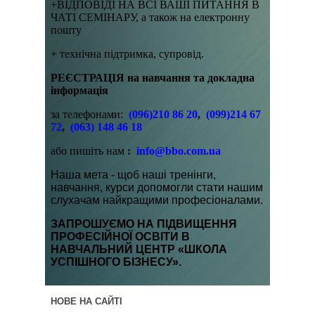
+ВІДПОВІДІ НА ВСІ ВАШІ ПИТАННЯ В
ЧАТІ СЕМІНАРУ, а також на електронну
пошту
+ технічна підтримка, супровід.
РЕЄСТРАЦІЯ на навчання та докладна
інформація
за телефонами:
(096)210 86 20
,
(099)214 67
72
,
(063) 148 46 18
або пишіть нам
:
info@bbo.com.ua
Наша мета - щоб наші тренінги,
навчання, курси допомогли стати нашим
слухачам найкращими професіоналами.
ЗАПРОШУЄМО НА ПІДВИЩЕННЯ
ПРОФЕСІЙНОЇ ОСВІТИ В
НАВЧАЛЬНИЙ ЦЕНТР «ШКОЛА
УСПІШНОГО БІЗНЕСУ».
НОВЕ НА САЙТІ