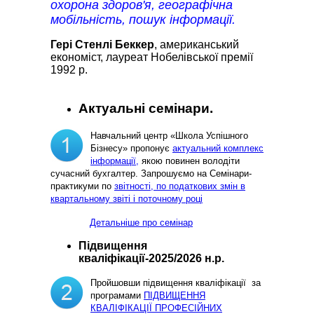
охорона здоров'я, географічна
мобільність, пошук інформації.
Гері Стенлі Беккер
, американський
економіст, лауреат Нобелівської премії
1992 р.
Актуальні семінари.
Навчальний центр «Школа Успішного
Бізнесу» пропонує
актуальний комплекс
інформації,
якою повинен володіти
сучасний бухгалтер. Запрошуємо на Семінари-
практикуми по
звітності, по податкових змін в
квартальному звіті і поточному році
Детальніше про семінар
Підвищення
кваліфікації-2025/2026 н.р.
Пройшовши підвищення кваліфікації за
програмами
ПІДВИЩЕННЯ
КВАЛІФІКАЦІЇ ПРОФЕСІЙНИХ