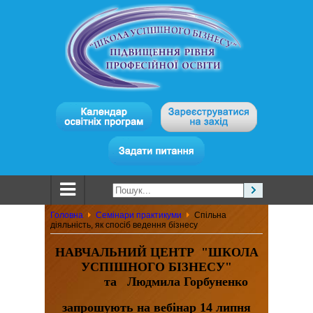
Головна
Семінари практикуми
Спільна
діяльність, як спосіб ведення бізнесу
НАВЧАЛЬНИЙ ЦЕНТР "ШКОЛА
УСПІШНОГО БІЗНЕСУ"
та Людмила Горбуненко
запрошують на вебінар
14
липня