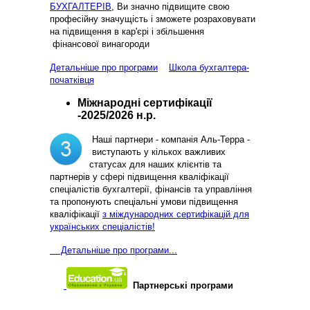
БУХГАЛТЕРІВ
, Ви значно підвищите свою
професійну значущість і зможете розраховувати
на підвищення в кар'єрі і збільшення
фінансової винагороди
Детальніше про програми
Школа бухгалтера-
початківця
Міжнародні сертифікації
-2025/2026 н.р.
Наші партнери - компанія Аль-Терра -
виступають у кількох важливих
статусах для наших клієнтів та
партнерів у сфері підвищення кваліфікації
спеціалістів бухгалтерії, фінансів та управління
та пропонують спеціальні умови підвищення
кваліфікації
з міждународних сертифікацій для
українських спеціалістів!
Д
етальніше про програми...
Партнерські програми