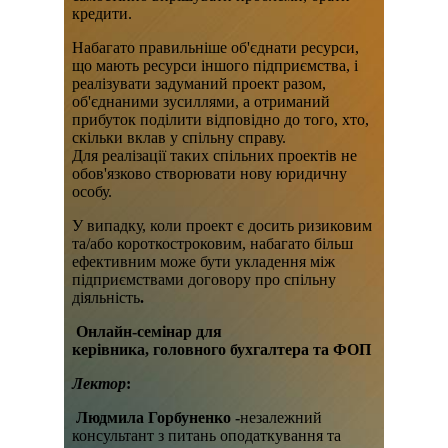
кредити.
Набагато правильніше об'єднати ресурси,
що мають ресурси іншого підприємства, і
реалізувати задуманий проект разом,
об'єднаними зусиллями, а отриманий
прибуток поділити відповідно до того, хто,
скільки вклав у спільну справу.
Для реалізації таких спільних проектів не
обов'язково створювати нову юридичну
особу.
У випадку, коли проект є досить ризиковим
та/або короткостроковим, набагато більш
ефективним може бути укладення між
підприємствами договору про спільну
діяльність
.
Онлайн-семінар для
керівника, головного бухгалтера та ФОП
Лектор
:
Людмила Горбуненко -
незалежний
консультант з питань оподаткування та