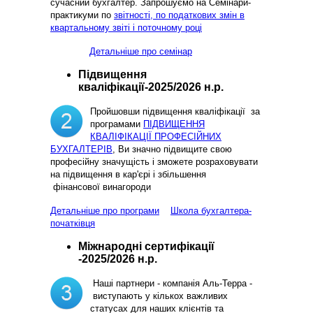
сучасний бухгалтер. Запрошуємо на Семінари-
практикуми по
звітності, по податкових змін в
квартальному звіті і поточному році
Детальніше про семінар
Підвищення
кваліфікації-2025/2026 н.р.
Пройшовши підвищення кваліфікації за
програмами
ПІДВИЩЕННЯ
КВАЛІФІКАЦІЇ ПРОФЕСІЙНИХ
БУХГАЛТЕРІВ
, Ви значно підвищите свою
професійну значущість і зможете розраховувати
на підвищення в кар'єрі і збільшення
фінансової винагороди
Детальніше про програми
Школа бухгалтера-
початківця
Міжнародні сертифікації
-2025/2026 н.р.
Наші партнери - компанія Аль-Терра -
виступають у кількох важливих
статусах для наших клієнтів та