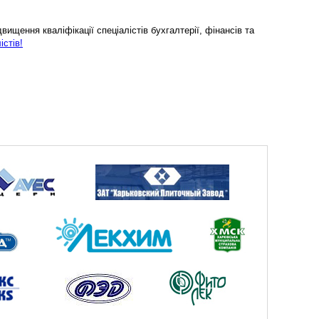
ищення кваліфікації спеціалістів бухгалтерії, фінансів та
істів!