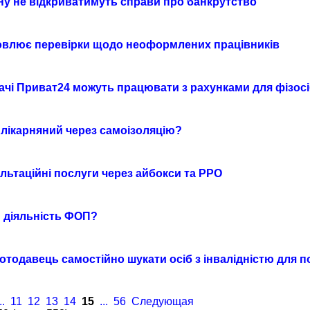
ину не відкриватимуть справи про банкрутство
овлює перевірки щодо неоформлених працівників
чі Приват24 можуть працювати з рахунками для фізос
 лікарняний через самоізоляцію?
льтаційні послуги через айбокси та РРО
и діяльність ФОП?
отодавець самостійно шукати осіб з інвалідністю для
..
11
12
13
14
15
...
56
Следующая