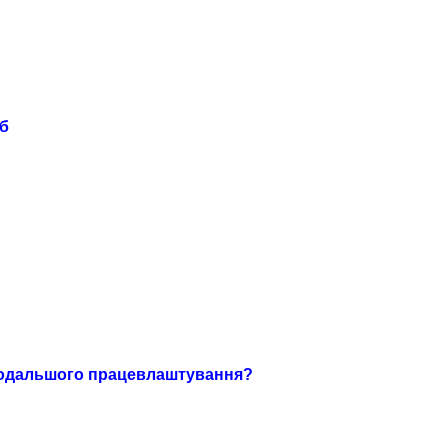
іб
 подальшого працевлаштування?