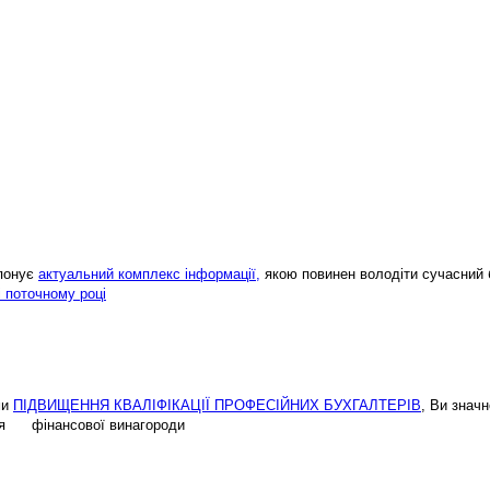
опонує
актуальний комплекс інформації,
якою повинен володіти сучасний 
і поточному році
ми
ПІДВИЩЕННЯ КВАЛІФІКАЦІЇ ПРОФЕСІЙНИХ БУХГАЛТЕРІВ
, Ви знач
ення фінансової винагороди