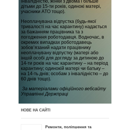
інвалідністю, жінки з двома і більше
дітьми до 15-ти років, одинокі матері,
учасники АТО тощо).
Неоплачувана відпустка (будь-якої
тривалості на час карантину) надається
за бажанням працівника та з
погодження роботодавця. Водночас, в
окремих випадках роботодавець
зобов’язаний надати працівнику
неоплачувану відпустку (матері або
іншій особі для догляду за дитиною до
14-ти років на час карантину – на період
карантину; одинокій матері чи батьку –
на 14-ть днів; особам з інвалідністю – до
60 днів тощо).
За матеріалами офіційного вебсайту
Управлінні Держпраці
НОВЕ НА САЙТІ
Ремонти, поліпшення та