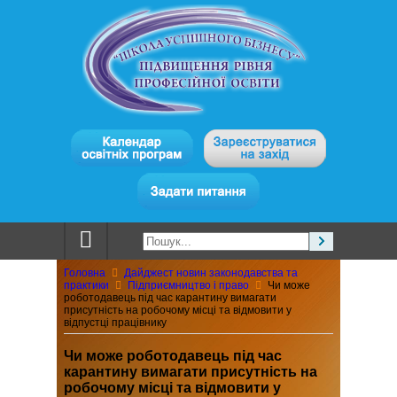
Головна
Дайджест новин законодавства та
практики
Підприємництво і право
Чи може
роботодавець під час карантину вимагати
присутність на робочому місці та відмовити у
відпустці працівнику
Чи може роботодавець під час
карантину вимагати присутність на
робочому місці та відмовити у