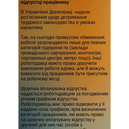
відпустці працівнику
В Управлінні Держпраці надали
роз’яснення щодо дотримання
трудового законодавства в умовах
карантину.
Так, на сьогодні примусове обмеження
роботи запроваджено лише для певних
категорій підприємств (заклади
громадського харчування, кінотеатри,
торговельні центри, метро тощо). Інші
роботодавці мають право доручити
виконання роботи вдома, але й можуть
вимагати від працівників бути присутнім
на робочому місці.
Щорічна оплачувана відпустка
надається роботодавцем за погодженим
річним графіком відпусток.
Роботодавець має право відмовити у її
наданні поза графіком, крім визначених
категорій працівників, які мають право
на щорічну оплачувану відпустку у
зручний для них час (особи з