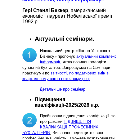
Гері Стенлі Беккер
, американський
економіст, лауреат Нобелівської премії
1992 р.
Актуальні семінари.
Навчальний центр «Школа Успішного
Бізнесу» пропонує
актуальний комплекс
інформації,
якою повинен володіти
сучасний бухгалтер. Запрошуємо на Семінари-
практикуми по
звітності, по податкових змін в
квартальному звіті і поточному році
Детальніше про семінар
Підвищення
кваліфікації-2025/2026 н.р.
Пройшовши підвищення кваліфікації за
програмами
ПІДВИЩЕННЯ
КВАЛІФІКАЦІЇ ПРОФЕСІЙНИХ
БУХГАЛТЕРІВ
, Ви значно підвищите свою
професійну значущість і зможете розраховувати