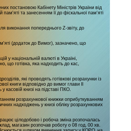
них постановою Кабінету Міністрів України від
 пам’яті та занесенням її до фіскальної пам’яті
ля виконання попереднього Z-звіту, до
м’яті (додаток до Вимог), зазначено, що
ій у національній валюті в Україні,
, що готівка, яка надходить до кас,
озділів, які проводять готівкові розрахунки із
ої книги відповідно до вимог глави II
 у касовій книзі на підставі ПКО.
станням розрахункової книжки оприбуткуванням
ктичних надходжень у книзі обліку розрахункових
рацює цілодобово і робоча зміна розпочалась
лад, магазин розпочав роботу о 08 год. 00 хв.
 здійснюється шляхом вчинення запису у КОРО, на