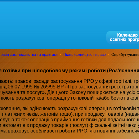
овин законодавства та практики
Підприємництво і право
Оприбуткування
 готівки при цілодобовому режимі роботи (Роз’яснення 
чають: правові засади застосування РРО у сфері торгівлі, г
від 06.07.1995 № 265/95-ВР «Про застосування реєстраторів
чування та послуг». Дія цього Закону поширюється на усіх с
снюють розрахункові операції у готівковій та/або безготівков
рювання, які здійснюють розрахункові операції в готівковій 
 платіжних чеків, жетонів тощо), при продажу товарів (надан
слуг, а також операції з приймання готівки для подальшого 
автоматів з продажу товарів (послуг) фіскальні звітні чеки у
рма враховує особливості роботи РРО, які повинні забезпечу