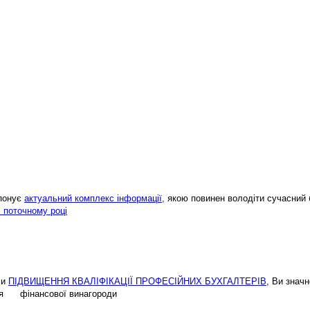
опонує
актуальний комплекс інформації,
якою повинен володіти сучасний 
і поточному році
ми
ПІДВИЩЕННЯ КВАЛІФІКАЦІЇ ПРОФЕСІЙНИХ БУХГАЛТЕРІВ
, Ви знач
ення фінансової винагороди