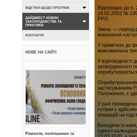
Відповідно до п.
ВІДГУКИ ЩОДО ПРОГРАМ
18.02.2002 № 199,
ДАЙДЖЕСТ НОВИН
РРО.
ЗАКОНОДАВСТВА ТА
ПРАКТИКИ
Зміна — період р
виконання наступ
КОНТАКТИ
У примітках до ф
максимальна три
НОВЕ НА САЙТІ
У відповідності д
затвердженого по
оприбутковується
Оприбуткуванням г
застосуванням РР
Положення, є здій
У разі проведенн
готівки є здійсне
операцій на підст
Виходячи із наве
одного календарн
Ремонти, поліпшення та
23.03.2020, а за