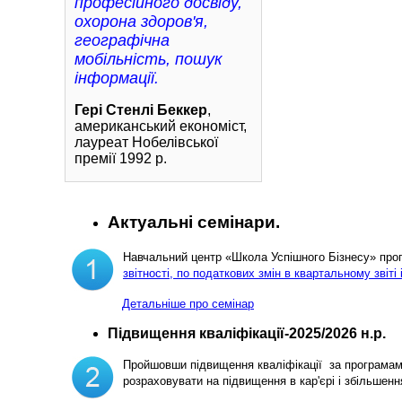
професійного досвіду,
охорона здоров'я,
географічна
мобільність, пошук
інформації.
Гері Стенлі Беккер
,
американський економіст,
лауреат Нобелівської
премії 1992 р.
Актуальні семінари.
Навчальний центр «Школа Успішного Бізнесу» пр
звітності, по податкових змін в квартальному звіті 
Детальніше про семінар
Підвищення кваліфікації-2025/2026 н.р.
Пройшовши підвищення кваліфікації за програма
розраховувати на підвищення в кар'єрі і збільш