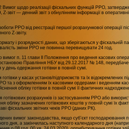
 2 Вимог щодо реалізації фіскальних функцій РРО, затвердже
 Z-звіт — денний звіт з обнулінням інформації в оперативній
оботи РРО від реєстрації першої розрахункової операції піс
ного Z-звіту.
ормату і розрядності даних, що зберігаються у фіскальній па
валість зміни РРО не повинна перевищувати 24 год.
о вимог п. 11 глави II Положення про ведення касових операц
становою Правління НБУ від 29.12.2017 № 148, передбачено
 у день одержання готівки в повній сумі.
отівки у касах установ/підприємств та їх відокремлених підр
О та з оформленням їх касовими ордерами і веденням касов
снення обліку готівки в повній сумі її фактичних надходжень
я готівкових розрахунків із застосуванням РРО або викори
ння обліку зазначених готівкових коштів у повній сумі їх фа
аві фіскальних звітних чеків РРО (даних РК).
дених вимог законодавства, якщо суб’єкт господарювання п
ого дня, а закінчилась наступного календарного дня (наприк
кінчив о 08 год. 00 хв. 24.03.2020), оприбуткування готівки