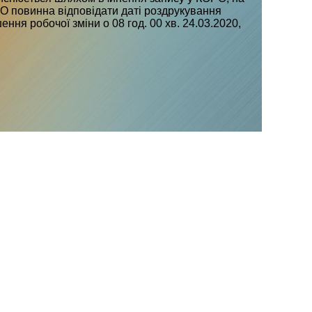
РО повинна відповідати даті роздрукування
ння робочої зміни о 08 год. 00 хв. 24.03.2020,