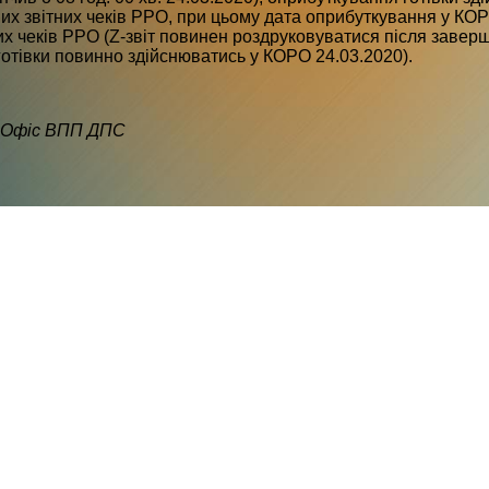
них звітних чеків РРО, при цьому дата оприбуткування у КО
их чеків РРО (Z-звіт повинен роздруковуватися після заверше
отівки повинно здійснюватись у КОРО 24.03.2020).
 Офіс ВПП ДПС