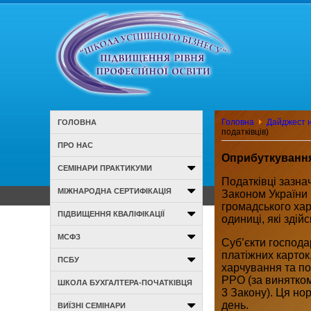
Головна
Дайджест н
ГОЛОВНА
податківців)
ПРО НАС
Оприбуткування
СЕМІНАРИ ПРАКТИКУМИ
Податківці зазна
МІЖНАРОДНА СЕРТИФІКАЦІЯ
Законом України 
громадського хар
ПІДВИЩЕННЯ КВАЛІФІКАЦІЇ
одиниці, які здій
МСФЗ
Суб’єкти господа
платіжних карток,
ПСБУ
харчування та по
РРО (за винятком 
ШКОЛА БУХГАЛТЕРА-ПОЧАТКІВЦЯ
3 Закону). Ця но
день.
ВИЇЗНІ СЕМІНАРИ