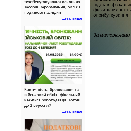
техобслуговування основних
підставі фіскаль
засобів: оформлення, облік і
фіскальних звітн
податкові наслідки
оприбуткування г
Детальніше
За матеріалами
Критичність, бронювання та
військовий облік: фінальний
чек-лист роботодавця. Готові
до 1 вересня?
Детальніше