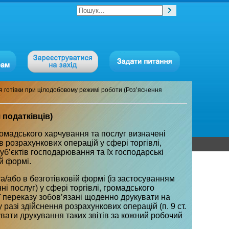
 готівки при цілодобовому режимі роботи (Роз’яснення
податківців)
ромадського харчування та послуг визначені
 розрахункових операцій у сфері торгівлі,
уб’єктів господарювання та їх господарські
ій формі.
та/або в безготівковій формі (із застосуванням
ні послуг) у сфері торгівлі, громадського
її переказу зобов’язані щоденно друкувати на
 разі здійснення розрахункових операцій (п. 9 ст.
вати друкування таких звітів за кожний робочий