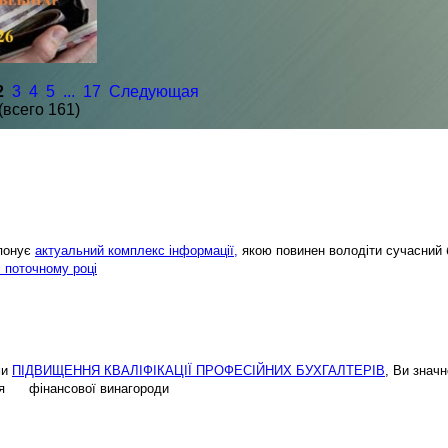
2
3
4
5
...
17
Следующая
(всего 161)
опонує
актуальний комплекс інформації,
якою повинен володіти сучасний 
і поточному році
ми
ПІДВИЩЕННЯ КВАЛІФІКАЦІЇ ПРОФЕСІЙНИХ БУХГАЛТЕРІВ
, Ви знач
ення фінансової винагороди