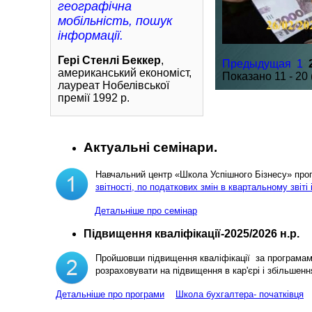
географічна
мобільність, пошук
інформації.
Гері Стенлі Беккер
,
Предыдущая
1
американський економіст,
Показано 11 - 20 
лауреат Нобелівської
премії 1992 р.
Актуальні семінари.
Навчальний центр «Школа Успішного Бізнесу» пр
звітності, по податкових змін в квартальному звіті 
Детальніше про семінар
Підвищення кваліфікації-2025/2026 н.р.
Пройшовши підвищення кваліфікації за програма
розраховувати на підвищення в кар'єрі і збільш
Детальніше про програми
Школа бухгалтера- початківця