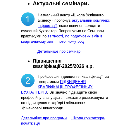
Актуальні семінари.
Навчальний центр «Школа Успішного
Бізнесу» пропонує
актуальний комплекс
інформації,
якою повинен володіти
сучасний бухгалтер. Запрошуємо на Семінари-
практикуми по
звітності, по податкових змін в
квартальному звіті і поточному році
Детальніше про семінар
Підвищення
кваліфікації-2025/2026 н.р.
Пройшовши підвищення кваліфікації за
програмами
ПІДВИЩЕННЯ
КВАЛІФІКАЦІЇ ПРОФЕСІЙНИХ
БУХГАЛТЕРІВ
, Ви значно підвищите свою
професійну значущість і зможете розраховувати
на підвищення в кар'єрі і збільшення
фінансової винагороди
Детальніше про програми
Школа бухгалтера-
початківця