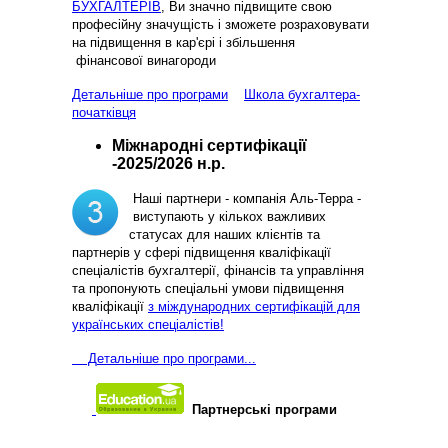
БУХГАЛТЕРІВ
, Ви значно підвищите свою
професійну значущість і зможете розраховувати
на підвищення в кар'єрі і збільшення
фінансової винагороди
Детальніше про програми
Школа бухгалтера-
початківця
Міжнародні сертифікації
-2025/2026 н.р.
Наші партнери - компанія Аль-Терра -
виступають у кількох важливих
статусах для наших клієнтів та
партнерів у сфері підвищення кваліфікації
спеціалістів бухгалтерії, фінансів та управління
та пропонують спеціальні умови підвищення
кваліфікації
з міждународних сертифікацій для
українських спеціалістів!
Д
етальніше про програми...
Партнерські програми