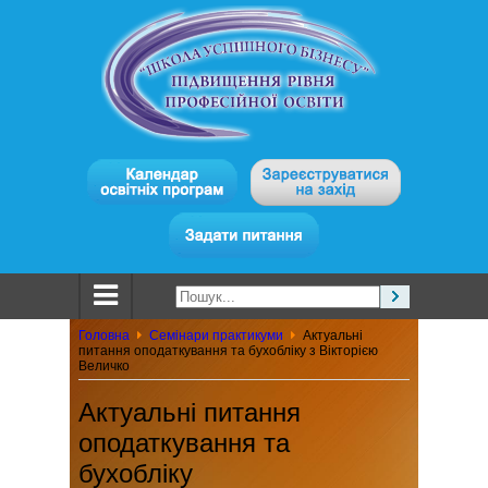
Головна
Семінари практикуми
Актуальні
питання оподаткування та бухобліку з Вікторією
Величко
Актуальні питання
оподаткування та
бухобліку