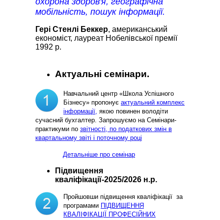
охорона здоров'я, географічна
мобільність, пошук інформації.
Гері Стенлі Беккер
, американський
економіст, лауреат Нобелівської премії
1992 р.
Актуальні семінари.
Навчальний центр «Школа Успішного
Бізнесу» пропонує
актуальний комплекс
інформації,
якою повинен володіти
сучасний бухгалтер. Запрошуємо на Семінари-
практикуми по
звітності, по податкових змін в
квартальному звіті і поточному році
Детальніше про семінар
Підвищення
кваліфікації-2025/2026 н.р.
Пройшовши підвищення кваліфікації за
програмами
ПІДВИЩЕННЯ
КВАЛІФІКАЦІЇ ПРОФЕСІЙНИХ