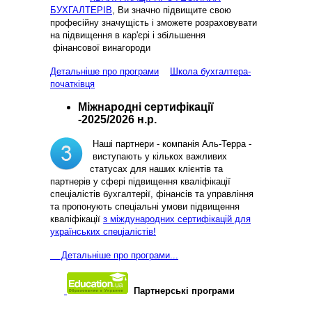
БУХГАЛТЕРІВ
, Ви значно підвищите свою
професійну значущість і зможете розраховувати
на підвищення в кар'єрі і збільшення
фінансової винагороди
Детальніше про програми
Школа бухгалтера-
початківця
Міжнародні сертифікації
-2025/2026 н.р.
Наші партнери - компанія Аль-Терра -
виступають у кількох важливих
статусах для наших клієнтів та
партнерів у сфері підвищення кваліфікації
спеціалістів бухгалтерії, фінансів та управління
та пропонують спеціальні умови підвищення
кваліфікації
з міждународних сертифікацій для
українських спеціалістів!
Д
етальніше про програми...
Партнерські програми