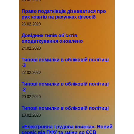
Право податківців дізнаватися про
рух коштів на рахунках фізосіб
26.02.2020
Довідник типів об’єктів
оподаткування оновлено
24.02.2020
Типові помилки в обліковій політиці
-3
22.02.2020
Типові помилки в обліковій політиці
-2
20.02.2020
Типові помилки в обліковій політиці
18.02.2020
«Електронна трудова книжка»- Новий
сервіс від ПФУ та зміни до ЄСВ