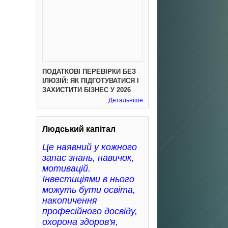
ПОДАТКОВІ ПЕРЕВІРКИ БЕЗ
ІЛЮЗІЙ: ЯК ПІДГОТУВАТИСЯ І
ЗАХИСТИТИ БІЗНЕС У 2026
Детальніше
Людський капітал
Це наявний у кожного
запас знань, навичок,
мотивацій.
Інвестиціями в нього
можуть бути освіта,
накопичення
професійного досвіду,
охорона здоров'я,