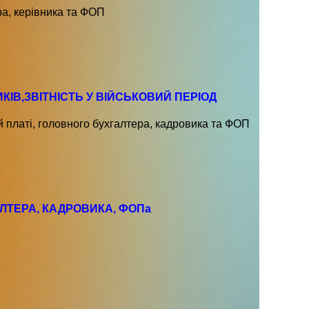
ра, керівника та ФОП
КІВ,ЗВІТНІСТЬ У ВІЙСЬКОВИЙ ПЕРІОД
й платі, головного бухгалтера, кадровика та ФОП
ЛТЕРА, КАДРОВИКА, ФОПа