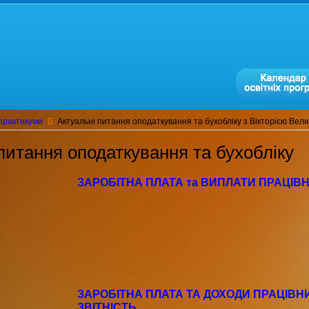
практикуми
Актуальні питання оподаткування та бухобліку з Вікторією Вел
питання оподаткування та бухобліку
ЗАРОБІТНА ПЛАТА та ВИПЛАТИ ПРАЦІВ
ЗАРОБІТНА ПЛАТА ТА ДОХОДИ ПРАЦІВНИ
ЗВІТНІСТЬ