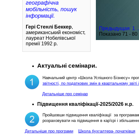
географічна
мобільність, пошук
інформації.
Гері Стенлі Беккер
,
Предыдущая
1
.
американський економіст,
Показано 71 - 80 
лауреат Нобелівської
премії 1992 р.
Актуальні семінари.
Навчальний центр «Школа Успішного Бізнесу» пр
звітності, по податкових змін в квартальному звіті 
Детальніше про семінар
Підвищення кваліфікації-2025/2026 н.р.
Пройшовши підвищення кваліфікації за програма
розраховувати на підвищення в кар'єрі і збільш
Детальніше про програми
Школа бухгалтера- початківця