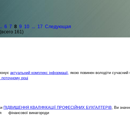
..
6
7
8
9
10
...
17
Следующая
(всего 161)
опонує
актуальний комплекс інформації,
якою повинен володіти сучасний 
і поточному році
ми
ПІДВИЩЕННЯ КВАЛІФІКАЦІЇ ПРОФЕСІЙНИХ БУХГАЛТЕРІВ
, Ви знач
ення фінансової винагороди