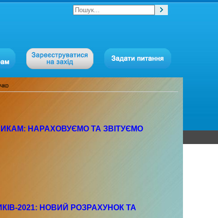
ичко
НИКАМ: НАРАХОВУЄМО ТА ЗВІТУЄМО
КІВ-2021: НОВИЙ РОЗРАХУНОК ТА