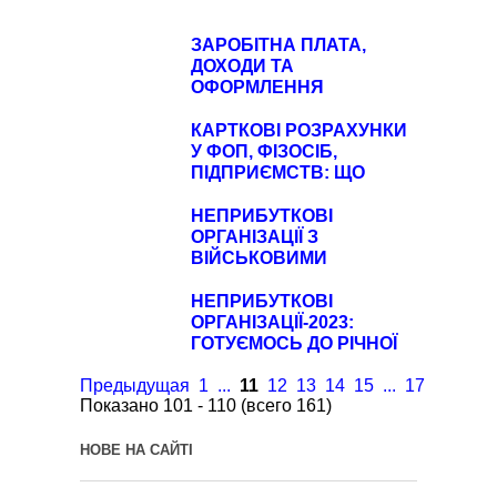
ЗАРОБІТНА ПЛАТА,
ДОХОДИ ТА
ОФОРМЛЕННЯ
ПРАЦІВНИКІВ,
ЗВІТНІСТЬ-2022
КАРТКОВІ РОЗРАХУНКИ
У ФОП, ФІЗОСІБ,
ПІДПРИЄМСТВ: ЩО
ШУКАЄ ДПС?
НЕПРИБУТКОВІ
ОРГАНІЗАЦІЇ З
ВІЙСЬКОВИМИ
ОСОБЛИВОСТЯМИ-2022
НЕПРИБУТКОВІ
ОРГАНІЗАЦІЇ-2023:
ГОТУЄМОСЬ ДО РІЧНОЇ
ЗВІТНОСТІ
Предыдущая
1
...
11
12
13
14
15
...
17
Следу
Показано 101 - 110 (всего 161)
НОВЕ НА САЙТІ