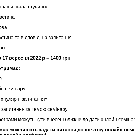
страція, налаштування
частина
рва
астина та відповіді на запитання
рн
о 17
вересня 2022 р – 1400 грн
отримає:
ю
н-семінару
пулярні запитання»
запитання за темою семінару
рограми можуть бути внесені ближче до дати онлайн-семіна
має можливість задати питання до початку онлайн-семі