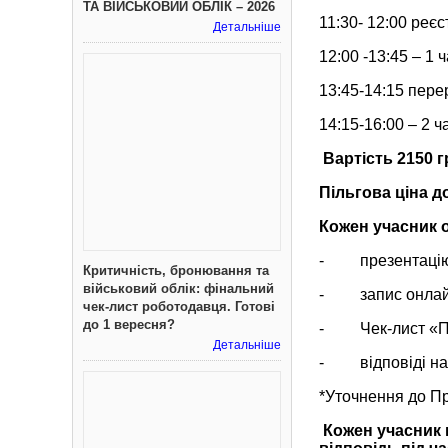
ТА ВІЙСЬКОВИЙ ОБЛІК – 2026
11:30- 12:00 реє
Детальніше
12:00 -13:45 – 1 
13:45-14:15 пере
14:15-16:00 – 2 ч
Вартість 2150 г
Пільгова ціна д
Кожен учасник 
- презентаці
Критичність, бронювання та
військовий облік: фінальний
- запис онлай
чек-лист роботодавця. Готові
до 1 вересня?
- Чек-лист «По
Детальніше
- відповіді на 
*Уточнення до П
Кожен учасник 