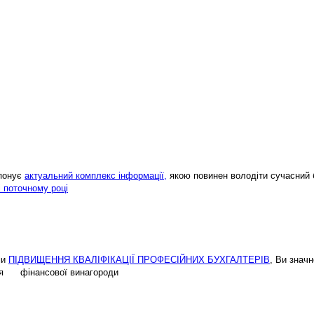
опонує
актуальний комплекс інформації,
якою повинен володіти сучасний 
і поточному році
ми
ПІДВИЩЕННЯ КВАЛІФІКАЦІЇ ПРОФЕСІЙНИХ БУХГАЛТЕРІВ
, Ви знач
ення фінансової винагороди