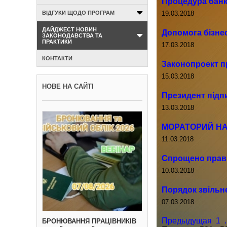
Процедура банк
19.03.2018
ВІДГУКИ ЩОДО ПРОГРАМ
ДАЙДЖЕСТ НОВИН
Допомога бізнес
ЗАКОНОДАВСТВА ТА
ПРАКТИКИ
17.03.2018
КОНТАКТИ
Законопроект п
15.03.2018
НОВЕ НА САЙТІ
Президент підп
13.03.2018
МОРАТОРИЙ НА
11.03.2018
Спрощено прави
10.03.2018
Порядок звільне
07.03.2018
Предыдущая
1
.
БРОНЮВАННЯ ПРАЦІВНИКІВ