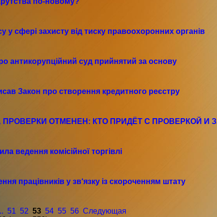
рутства по-новому?
у у сфері захисту від тиску правоохоронних органів
ро антикорупційний суд прийнятий за основу
исав Закон про створення кредитного реєстру
 ПРОВЕРКИ ОТМЕНЕН: КТО ПРИДЁТ С ПРОВЕРКОЙ И 
ла ведення комісійної торгівлі
ння працівників у зв‘язку із скороченням штату
..
51
52
53
54
55
56
Следующая