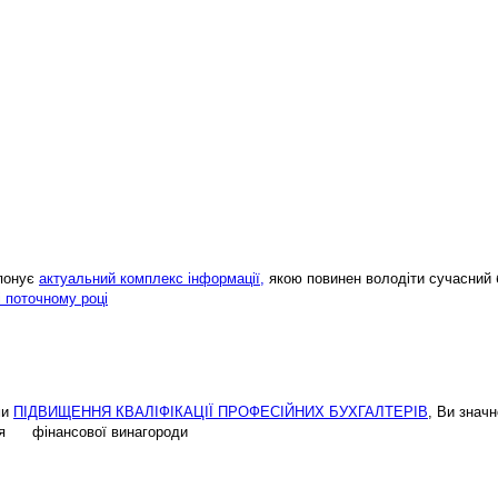
опонує
актуальний комплекс інформації,
якою повинен володіти сучасний 
і поточному році
ми
ПІДВИЩЕННЯ КВАЛІФІКАЦІЇ ПРОФЕСІЙНИХ БУХГАЛТЕРІВ
, Ви знач
ення фінансової винагороди