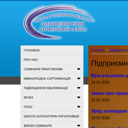
Головна
Дайджест н
ГОЛОВНА
ПРО НАС
Підприємн
СЕМІНАРИ ПРАКТИКУМИ
Врегульовано д
МІЖНАРОДНА СЕРТИФІКАЦІЯ
24.03.2018
ПІДВИЩЕННЯ КВАЛІФІКАЦІЇ
Закон про прив
МСФЗ
22.03.2018
ПСБУ
Уряд затвердив 
ШКОЛА БУХГАЛТЕРА-ПОЧАТКІВЦЯ
20.03.2018
ВИЇЗНІ СЕМІНАРИ