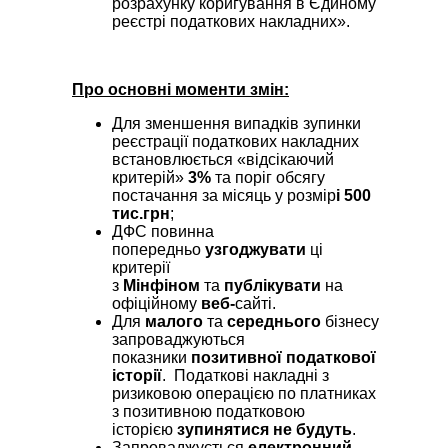
розрахунку коригування в Єдиному
реєстрі податкових накладних».
Про основні моменти змін:
Для зменшення випадків зупинки
реєстрації податкових накладних
встановлюється «відсікаючий
критерій»
3%
та поріг обсягу
постачання за місяць у розмір
і 500
тис.грн
;
ДФС повинна
попередньо
узгоджувати
ці
критерії
з
Мінфіном
та
публікувати
на
офіційному
веб-
сайті.
Для
малого
та
середнього
бізнесу
запроваджуються
показники
позитивної податкової
історії
. Податкові накладні з
ризиковою операцією по платниках
з позитивною податковою
історією
зупинятися не будуть
.
Запроваджується
електронний