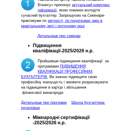
Бізнесу» пропонує
актуальний комплекс
інформації,
якою повинен володіти
сучасний бухгалтер. Запрошуємо на Семінари-
практикуми по
звітності, по податкових змін в
квартальному звіті і поточному році
Детальніше про семінар
Підвищення
кваліфікації-2025/2026 н.р.
Пройшовши підвищення кваліфікації за
програмами
ПІДВИЩЕННЯ
КВАЛІФІКАЦІЇ ПРОФЕСІЙНИХ
БУХГАЛТЕРІВ
, Ви значно підвищите свою
професійну значущість і зможете розраховувати
на підвищення в кар'єрі і збільшення
фінансової винагороди
Детальніше про програми
Школа бухгалтера-
початківця
Міжнародні сертифікації
-2025/2026 н.р.