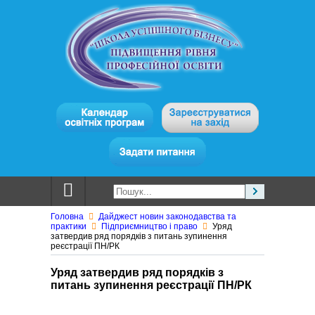
Головна
Дайджест новин законодавства та
практики
Підприємництво і право
Уряд
затвердив ряд порядків з питань зупинення
реєстрації ПН/РК
Уряд затвердив ряд порядків з
питань зупинення реєстрації ПН/РК