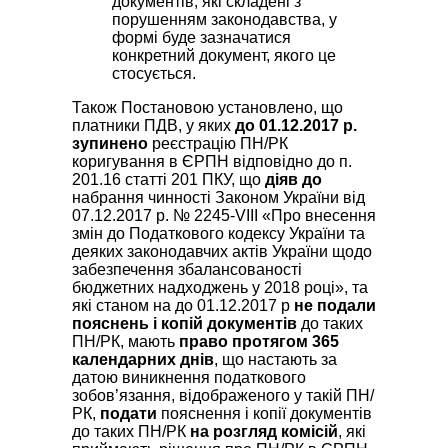
документів, які складені з
порушенням законодавства, у
формі буде зазначатися
конкретний документ, якого це
стосується.
Також Постановою установлено, що
платники ПДВ, у яких
до 01.12.2017 р.
зупинено
реєстрацію ПН/РК
коригування в ЄРПН відповідно до п.
201.16 статті 201 ПКУ, що
діяв до
набрання чинності Законом України від
07.12.2017 р. № 2245-VIII «Про внесення
змін до Податкового кодексу України та
деяких законодавчих актів України щодо
забезпечення збалансованості
бюджетних надходжень у 2018 році», та
які станом на до 01.12.2017 р
не подали
пояснень і копій документів
до таких
ПН/РК, мають
право протягом 365
календарних днів
, що настають за
датою виникнення податкового
зобов’язання, відображеного у такій ПН/
РК,
подати
пояснення і копії документів
до таких ПН/РК
на розгляд комісій
, які