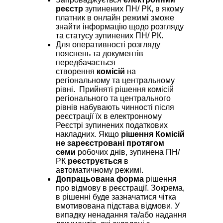
реєстр
зупинених ПН/ РК, в якому
платник в онлайн режимі зможе
знайти інформацію щодо розгляду
та статусу зупинених ПН/ РК.
Для оперативності розгляду
пояснень та документів
передбачається
створення
комісій
на
регіональному та центральному
рівні. Прийняті рішення комісій
регіонального та центрального
рівнів набувають чинності після
реєстрації їх в електронному
Реєстрі зупинених податкових
накладних. Якщо
рішення Комісій
не зареєстровані протягом
семи
робочих днів, зупинена ПН/
РК
реєструється
в
автоматичному режимі.
Допрацьована форма
рішення
про відмову в реєстрації. Зокрема,
в рішенні буде зазначатися чітка
вмотивована підстава відмови. У
випадку ненадання та/або надання