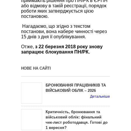
приймають рішення про ПН/РК в ЄРПН
або відмову в такій реєстрації, порядок
роботи яких затверджується цією
постановою.
Нагадаємо, що згідно з текстом
постанови, вона набере чинності через
15 днів з дня її опублікування.
Отже,
з 22 березня 2018 року знову
запрацює блокування ПН/РК.
НОВЕ НА САЙТІ
БРОНЮВАННЯ ПРАЦІВНИКІВ ТА
ВІЙСЬКОВИЙ ОБЛІК – 2026
Детальніше
Критичність, бронювання та
військовий облік: фінальний
чек-лист роботодавця. Готові до
1 вересня?