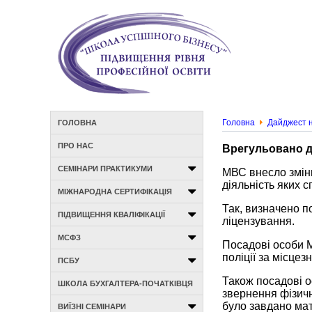
Головна
Дайджест н
ГОЛОВНА
ПРО НАС
Врегульовано д
СЕМІНАРИ ПРАКТИКУМИ
МВС внесло зміни
діяльність яких 
МІЖНАРОДНА СЕРТИФІКАЦІЯ
Так, визначено п
ПІДВИЩЕННЯ КВАЛІФІКАЦІЇ
ліцензування.
МСФЗ
Посадові особи 
поліції за місце
ПСБУ
Також посадові о
ШКОЛА БУХГАЛТЕРА-ПОЧАТКІВЦЯ
звернення фізичн
було завдано мат
ВИЇЗНІ СЕМІНАРИ