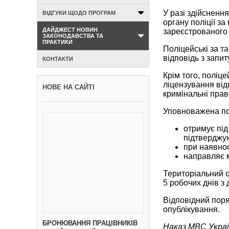
У разі здійсненн
ВІДГУКИ ЩОДО ПРОГРАМ
органу поліції з
ДАЙДЖЕСТ НОВИН
зареєстрованого 
ЗАКОНОДАВСТВА ТА
ПРАКТИКИ
Поліцейські за т
відповідь з запи
КОНТАКТИ
Крім того, поліц
ліцензування відп
НОВЕ НА САЙТІ
кримінальні прав
Уповноважена пос
отримує під
підтверджу
при наявнос
направляє м
Територіальний 
5 робочих днів з
Відповідний поря
опублікування.
БРОНЮВАННЯ ПРАЦІВНИКІВ
Наказ МВС Україн