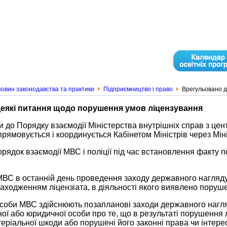
овин законодавства та практики
Підприємництво і право
Врегульовано д
еякі питання щодо порушення умов ліцензування
 до Порядку взаємодії Міністерства внутрішніх справ з це
спрямовується і координується Кабінетом Міністрів через Мін
орядок взаємодії МВС і поліції під час встановлення факт
МВС в останній день проведення заходу державного нагляду
знаходженням ліцензіата, в діяльності якого виявлено пор
соби МВС здійснюють позапланові заходи державного нагля
ої або юридичної особи про те, що в результаті порушення л
еріальної шкоди або порушені його законні права чи інтере