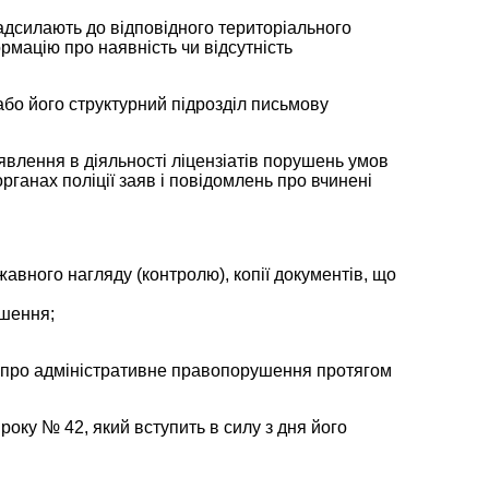
адсилають до відповідного територіального
рмацію про наявність чи відсутність
або його структурний підрозділ письмову
явлення в діяльності ліцензіатів порушень умов
рганах поліції заяв і повідомлень про вчинені
жавного нагляду (контролю), копії документів, що
ушення;
и про адміністративне правопорушення протягом
оку № 42, який вступить в силу з дня його