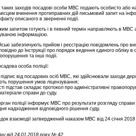
я таких заходів посадові особи МВС подають особисто або н
а місцем вчинення протиправних дій письмовий запит на інфо
факту описаного в зверненні події.
аким запитом готують і в певний термін направляють в МВС 
туваною інформацією.
ейські забезпечують прийом і реєстрацію повідомлень про ви
овідно до Інструкції про порядок ведення єдиного обліку в о
опорушення та інші події.
адова особа поліції:
 підпис від посадових осіб МВС, які здійснювали заходи дер
ють порушення умов ліцензування;
ті підстав складає протокол про адміністративні правопор
атеріали справи до суду.
орган поліції інформує МВС про результати розгляду справ
 дня надходження відповідного рішення суду.
док взаємодії затверджений наказом МВС від 24 січня 2018 р
и від 24.01.2018 року № 42