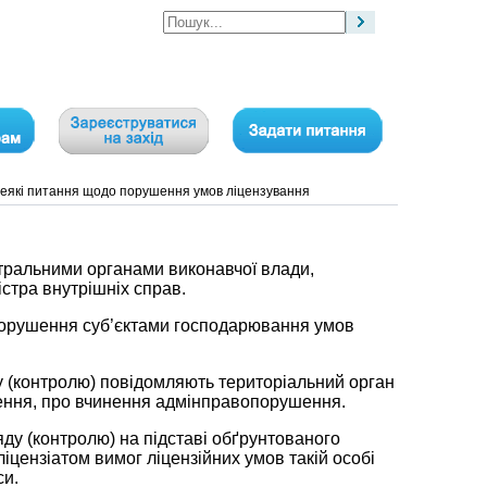
еякі питання щодо порушення умов ліцензування
нтральними органами виконавчої влади,
істра внутрішніх справ.
у порушення суб’єктами господарювання умов
 (контролю) повідомляють територіальний орган
ушення, про вчинення адмінправопорушення.
ду (контролю) на підставі обґрунтованого
іцензіатом вимог ліцензійних умов такій особі
си.