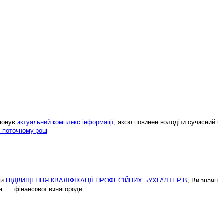
опонує
актуальний комплекс інформації,
якою повинен володіти сучасний 
і поточному році
ми
ПІДВИЩЕННЯ КВАЛІФІКАЦІЇ ПРОФЕСІЙНИХ БУХГАЛТЕРІВ
, Ви знач
ення фінансової винагороди