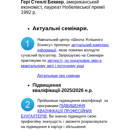
Гері Стенлі Беккер
, американський
економіст, лауреат Нобелівської премії
1992 р.
Актуальні семінари.
Навчальний центр «Школа Успішного
Бізнесу» пропонує
актуальний комплекс
інформації,
якою повинен володіти
сучасний бухгалтер. Запрошуємо на Семінари-
практикуми по
звітності, по податкових змін в
квартальному звіті і поточному році
Детальніше про семінар
Підвищення
кваліфікації-2025/2026 н.р.
Пройшовши підвищення кваліфікації за
програмами
ПІДВИЩЕННЯ
КВАЛІФІКАЦІЇ ПРОФЕСІЙНИХ
БУХГАЛТЕРІВ
, Ви значно підвищите свою
професійну значущість і зможете розраховувати
на підвищення в кар'єрі і збільшення