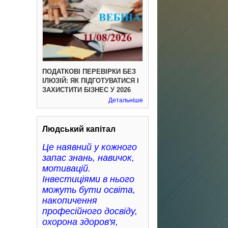
ПОДАТКОВІ ПЕРЕВІРКИ БЕЗ
ІЛЮЗІЙ: ЯК ПІДГОТУВАТИСЯ І
ЗАХИСТИТИ БІЗНЕС У 2026
Детальніше
Людський капітал
Це наявний у кожного
запас знань, навичок,
мотивацій.
Інвестиціями в нього
можуть бути освіта,
накопичення
професійного досвіду,
охорона здоров'я,