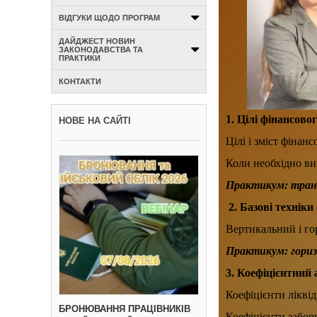
ВІДГУКИ ЩОДО ПРОГРАМ
ДАЙДЖЕСТ НОВИН
ЗАКОНОДАВСТВА ТА
ПРАКТИКИ
КОНТАКТИ
1. Цілі фінансовог
НОВЕ НА САЙТІ
Цілі і зміст фінан
Коли необхідно ви
Практикум: транс
2. Базові техніки
Вертикальний і гор
Практикум: гориз
3. Коефіцієнтний 
Коефіцієнти ліквід
БРОНЮВАННЯ ПРАЦІВНИКІВ
Коефіцієнти забор