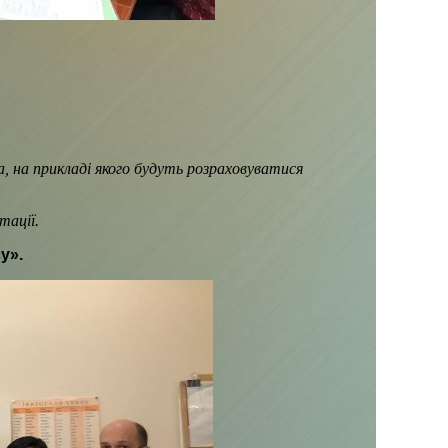
, на прикладі якого будуть розраховуватися
тації.
у».