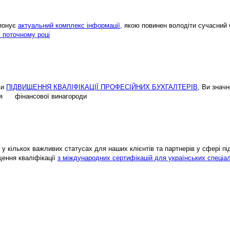
опонує
актуальний комплекс інформації,
якою повинен володіти сучасний 
і поточному році
ми
ПІДВИЩЕННЯ КВАЛІФІКАЦІЇ ПРОФЕСІЙНИХ БУХГАЛТЕРІВ
, Ви знач
ення фінансової винагороди
у кількох важливих статусах для наших клієнтів та партнерів у сфері підв
щення кваліфікації
з міждународних сертифікацій для українських спеціал