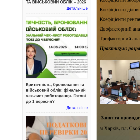
ТА ВІЙСЬКОВИЙ ОБЛІК – 2026
Детальніше
Коефіцієнти ділово
Коефіцієнти рента
Двофакторний анал
Трифакторний анал
Практикум: розрах
Критичність, бронювання та
військовий облік: фінальний
чек-лист роботодавця. Готові
до 1 вересня?
Детальніше
Заняття проводя
м Харків, пл. Своб