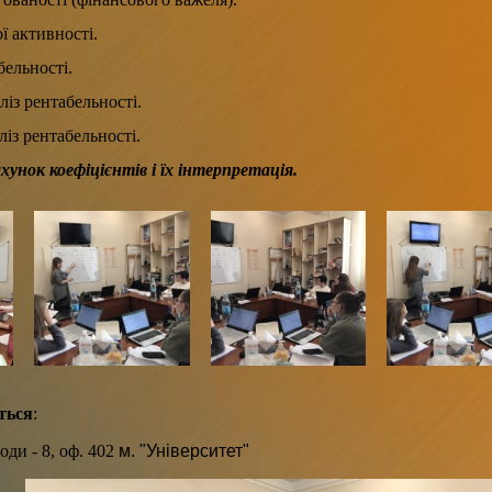
ї активності.
бельності.
із рентабельності.
із рентабельності.
унок коефіцієнтів і їх інтерпретація.
ться
:
оди - 8, оф. 402
м. "Унів
ерситет"