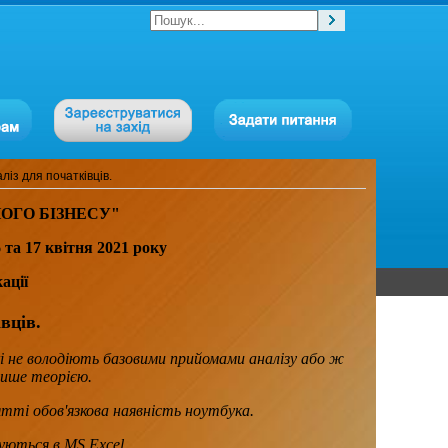
ліз для початківців.
ОГО БІЗНЕСУ"
 17 квітня 2021 року
ації
вців.
які не володіють базовими прийомами аналізу або ж
лише теорією.
тті обов'язкова наявність ноутбука.
уються в MS Excel.