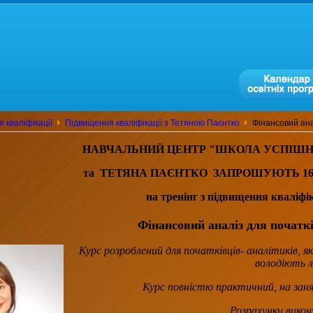
 кваліфікації
Підвищення кваліфікації з Тетяною Паєнтко
Фінансовий ана
НАВЧАЛЬНИЙ ЦЕНТР "ШКОЛА УСПІШН
та ТЕТЯНА ПАЄНТКО
ЗАПРОШУЮТЬ 16 та
на тренінг з підвищення кваліфік
Фінансовий аналіз для початкі
Курс розроблений для початківців- аналітиків, 
володіють 
Курс повністю практичний, на заня
Розрахунки викон