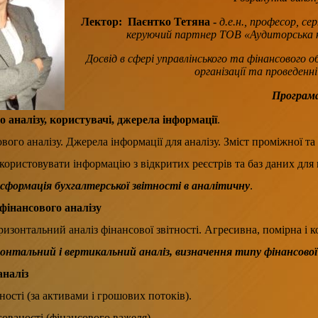
Лектор:
Паєнтко Тетяна -
д.е.н., професор, с
керуючий партнер ТОВ «Аудиторська к
Досвід в сфері управлінського та фінансового облі
організації та проведенні
Програма
о аналізу, кор
истувачі, джерела інформації
.
сового аналізу. Джерела інформації для аналізу. Зміст проміжної 
користовувати інформацію з відкритих реєстрів та баз даних для 
формація бухгалтерської звітності в аналітичну
.
 фінансового аналізу
изонтальний аналіз фінансової звітності. Агресивна, помірна і 
онтальний і вертикальний аналіз, визначення типу фінансової
аналіз
ності (за активами і грошових потоків).
гованості (фінансового важеля).