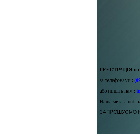
РЕЄСТРАЦІЯ на н
за телефонами :
(0
або пишіть нам
:
i
Наша мета - щоб н
ЗАПРОШУЄМО Н