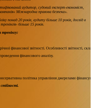
ертифікований аудитор, судовий експерт-економіст,
омпанія« Міжнародна правова безпека».
ку понад 20 років, аудиту більше 10 років, досвід в
 тренінгів- більше 15 років.
 тренінгу:
та річної фінансової звітності. Особливості звітності, складено
проведення фінансового аналізу.
консервативна політика управління джерелами фінансування. Форму
 стійкості.