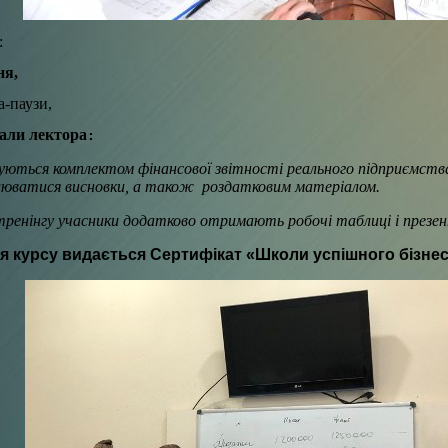
:
ня,
а-паузи,
али лектора
:
уються комплектом фінансової звітності реального підприємства
улюватися висновки, а також роздатковим матеріалом.
тренінгу учасники додатково отримають робочі таблиці і презен
ня курсу видається Сертифікат «Школи успішного бізнес