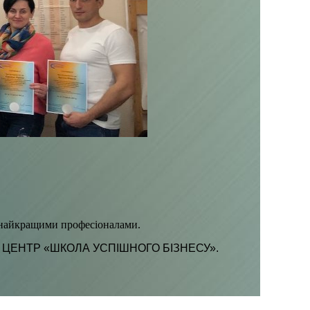
м найкращими професіоналами.
ЦЕНТР «ШКОЛА УСПІШНОГО БІЗНЕСУ».