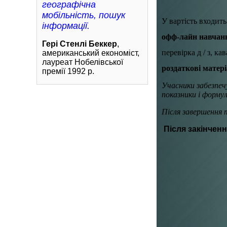
географічна
мобільність, пошук
У вартість входить
інформації.
офф-лайн навчан
Гері Стенлі Беккер
,
перевірка д / з, 
кав
американський економіст,
лауреат Нобелівської
роздаткові 
матері
премії 1992 р.
Учасники забезпеч
показники і форм
Після завершення 
Після закінчен