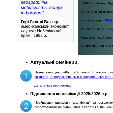
географічна
•
13800 грн
Пакет Пр
мобільність, пошук
РЕЄСТРАЦІЯ на навч
інформації.
за телефонами:
(096)2
Гері Стенлі Беккер
,
американський економіст,
або пишіть нам
:
info
лауреат Нобелівської
премії 1992 р.
Наша мета - щоб наші 
ЗАПРОШУЄМО НА П
Актуальні семінари.
Навчальний центр «Школа Успішного Бізнесу» пр
звітності, по податкових змін в квартальному звіті 
Детальніше про семінар
Підвищення кваліфікації-2025/2026 н.р.
Пройшовши підвищення кваліфікації за програма
розраховувати на підвищення в кар'єрі і збільш