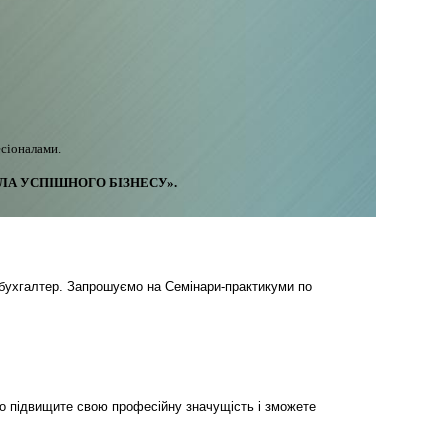
сіоналами.
А УСПІШНОГО БІЗНЕСУ».
бухгалтер. Запрошуємо на Семінари-практикуми по
но підвищите свою професійну значущість і зможете