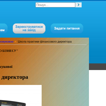
арожуковою
Школа практики фінансового директора
 БIЗНЕСУ"
жукової
 директора