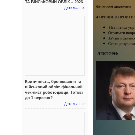
ТА ВІЙСЬКОВИЙ ОБЛІК – 2026
Фінансові аналітики –
Детальніше
4 ПРИЧИНИ ПРОЙТИ
Навчитися упра
Отримати покро
Зв'язати фінанс
Стати результа
ЛЕКТОРИ:
Критичність, бронювання та
військовий облік: фінальний
чек-лист роботодавця. Готові
до 1 вересня?
Детальніше