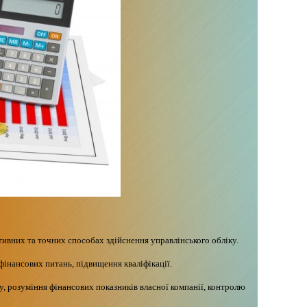
ивних та точних способах здійснення управлінського обліку.
інансових питань, підвищення кваліфікації.
у, розуміння фінансових показників власної компанії, контролю