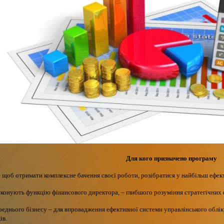
Для кого призначено програму
 щоб отримати комплексне бачення своєї роботи, розібратися у найбільш ефект
иконують функцію фінансового директора, – глибшого розуміння стратегічних ф
реднього бізнесу – для впровадження ефективної системи управлінського облік
ів.