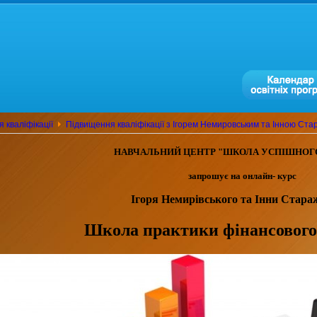
 кваліфікації
Підвищення кваліфікації з Ігорем Немировським та Інною Ст
НАВЧАЛЬНИЙ ЦЕНТР "ШКОЛА УСПIШНОГО
запрошу
є
на
онлайн-
курс
Ігоря Немирівського та Інни Стара
Школа практики фінансового