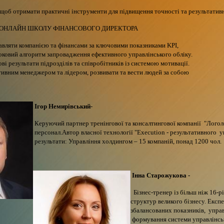
 щоб отримати практичні інструменти для підвищення точності та результативн
 ОНЛАЙН ШКОЛУ ФІНАНСОВОГО ДИРЕКТОРА
вляти компанією та фінансами за ключовими показниками KPI,
ковий алгоритм запровадження ефективного управлінського обліку.
ові результати підрозділів та співробітників із системою мотивації.
тивним менеджером та лідером, розвивати та вести людей за собою
Ігор Немирівський
-
Керуючий партнер тренінгової та консалтингової компанії "Логоле
персонал.Автор власної технології "Execution - результативного уп
результати: Управління холдингом – 15 компаній, понад 1200 чол
Інна Старожукова -
Бізнес-тренер із більш ніж 16-
структур великого бізнесу. Експ
збалансованих показників, управл
формування системи управлінськ