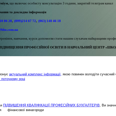
еміум,
що включає особисту консультацію 3 години, закритий телеграм канал
ання та докладна інформація
10 86 20
,
(099)214 67 72
,
(063) 148 46 18
@bbo.com.ua
тренінги, навчання, курси допомогли стати нашим слухачам найкращими профе
ІДВИЩЕННЯ ПРОФЕСІЙНОЇ ОСВІТИ В НАВЧАЛЬНИЙ ЦЕНТР «ШКОЛ
опонує
актуальний комплекс інформації,
якою повинен володіти сучасний 
і поточному році
ми
ПІДВИЩЕННЯ КВАЛІФІКАЦІЇ ПРОФЕСІЙНИХ БУХГАЛТЕРІВ
, Ви знач
ення фінансової винагороди