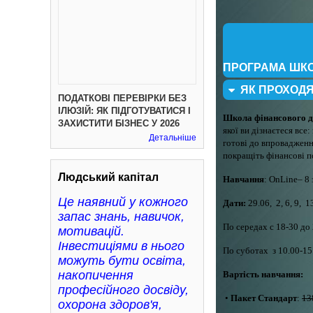
ПРОГРАМА ШК
ЯК ПРОХОД
ПОДАТКОВІ ПЕРЕВІРКИ БЕЗ
ІЛЮЗІЙ: ЯК ПІДГОТУВАТИСЯ І
Школа фінансового д
ЗАХИСТИТИ БІЗНЕС У 2026
якої ви дізнаєтеся все
Детальніше
готові до впровадженн
покращіть фінансові п
Людський капітал
Навчання
: OnLine– 8 
Це наявний у кожного
Дати:
29.06, 2, 6, 9, 1
запас знань, навичок,
По середах с 18-30 до 
мотивацій.
Інвестиціями в нього
По суботах з 10.00-15.
можуть бути освіта,
накопичення
Вартість навчання:
професійного досвіду,
•
Пакет Стандарт
:
13
охорона здоров'я,