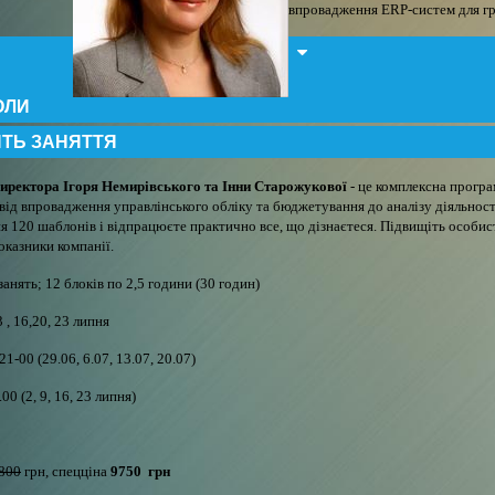
впровадження ERP-систем для гру
ОЛИ
ЯТЬ ЗАНЯТТЯ
иректора Ігоря Немирівського та Інни Старожукової
- це комплексна програм
: від впровадження управлінського обліку та бюджетування до аналізу діяльност
я 120 шаблонів і відпрацюєте практично все, що дізнаєтеся. Підвищіть особист
оказники компанії.
занять; 12 блоків по 2,5 години (30 годин)
3 , 16,20, 23 липня
21-00 (29.06, 6.07, 13.07, 20.07)
00 (2, 9, 16, 23 липня)
800
грн, спецціна
9750 грн