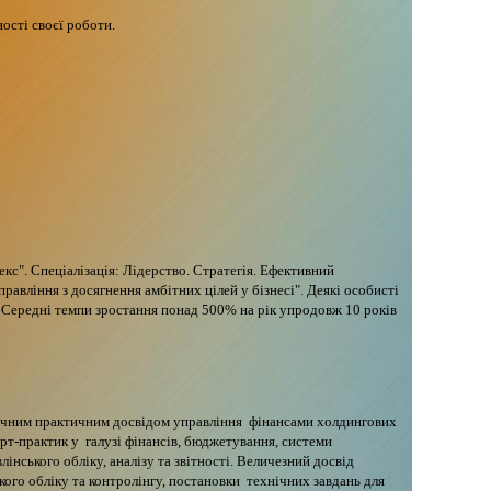
ості своєї роботи.
кс". Спеціалізація: Лідерство. Стратегія. Ефективний
равління з досягнення амбітних цілей у бізнесі". Деякі особисті
. Середні темпи зростання понад 500% на рік упродовж 10 років
річним практичним досвідом управління фінансами холдингових
ерт-практик у галузі фінансів, бюджетування, системи
інського обліку, аналізу та звітності. Величезний досвід
ого обліку та контролінгу, постановки технічних завдань для