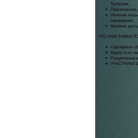
Телеграм;
Практическая 
Наличие закры
завершения;
Наличие досту
ЧТО УЧАСТНИКИ П
Сертификат об
Видео всех за
Раздаточные м
УЧАСТНИКИ 