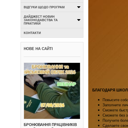
ВІДГУКИ ЩОДО ПРОГРАМ
ДАЙДЖЕСТ НОВИН
ЗАКОНОДАВСТВА ТА
ПРАКТИКИ
КОНТАКТИ
НОВЕ НА САЙТІ
БЛАГОДАРЯ ШКОЛ
Повысите собс
Заполните ли
Сможете быстр
Сможете без з
Получите боле
БРОНЮВАННЯ ПРАЦІВНИКІВ
Сделаете сво