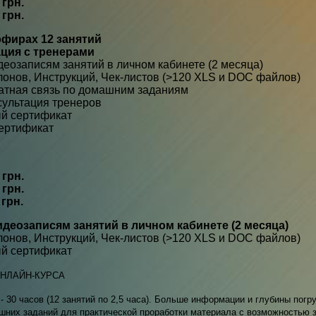
 грн.
 грн.
эфирах 12 занятий
ция с тренерами
деозаписям занятий в личном кабинете (2 месяца)
онов, Инструкций, Чек-листов (>120 XLS и DOC файлов)
атная связь по домашним заданиям
сультация тренеров
й сертификат
ертификат
 грн.
 грн.
 грн.
идеозаписям занятий в личном кабинете (2 месяца)
онов, Инструкций, Чек-листов (>120 XLS и DOC файлов)
й сертификат
НЛАЙН-КУРСА
- 30 часов (12 занятий по 2,5 часа). Больше информации и глубины погр
них заданий для практической проработки материала с возможностью за