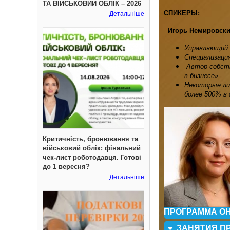
ТА ВІЙСЬКОВИЙ ОБЛІК – 2026
СПИКЕРЫ:
Детальніше
Игорь
Немировск
Управляющий 
Специализаци
Автор собств
в бизнесе».
Некоторые ли
более 500% в 
Критичність, бронювання та
військовий облік: фінальний
чек-лист роботодавця. Готові
до 1 вересня?
Детальніше
ПРОГРАММА О
ЗАНЯТИЯ П