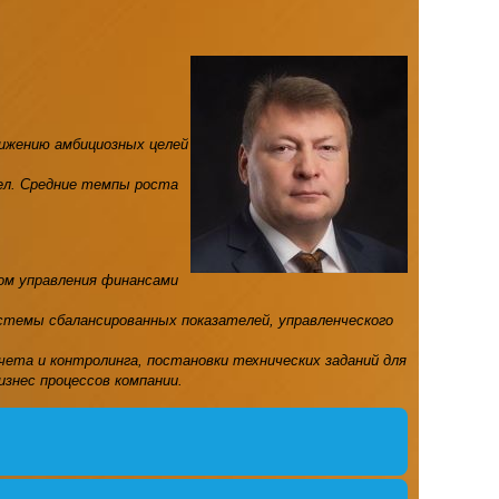
ижению амбициозных целей
ел. Средние темпы роста
ом управления финансами
стемы сбалансированных показателей, управленческого
та и контролинга, постановки технических заданий для
знес процессов компании.