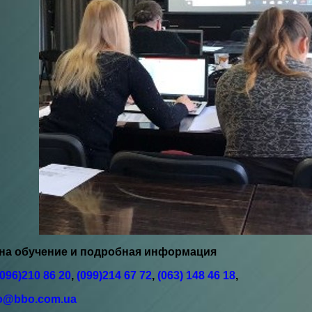
а обучение и подробная информация
(096)210 86 20
,
(099)214 67 72
,
(063) 148 46 18
,
fo@bbo.com.ua