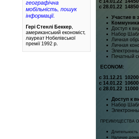
с 14.01.22 14450
географічна
с 28.01.22 14850
мобільність, пошук
інформації.
Участие в 
Коммуника
Гері Стенлі Беккер
,
Доступ к ви
американський економіст,
Набор Шабл
лауреат Нобелівської
Личная обр
премії 1992 р.
Личная кон
Электронны
Печатный с
ECONOM:
с 31.12.21 10200
с 14.01.22 10600
с 28.01.22 11000
Доступ к в
Набор Шабл
Электронны
ПРЕИМУЩЕСТВА О
Длительность 
Наличие домаш