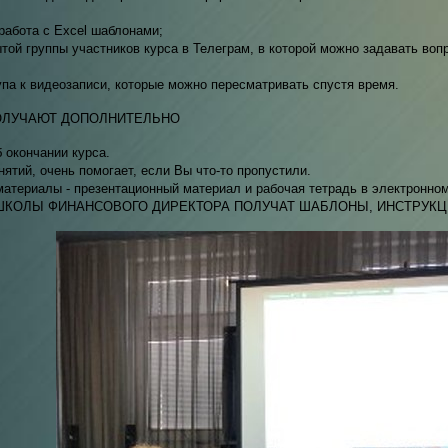
работа с Excel шаблонами;
той группы участников курса в Телеграм, в которой можно задавать воп
па к видеозаписи, которые можно пересматривать спустя время.
ОЛУЧАЮТ ДОПОЛНИТЕЛЬНО
 окончании курса.
нятий, очень помогает, если Вы что-то пропустили.
атериалы - презентационный материал и рабочая тетрадь в электронном
ШКОЛЫ ФИНАНСОВОГО ДИРЕКТОРА ПОЛУЧАТ ШАБЛОНЫ, ИНСТРУКЦ