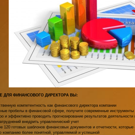
Е ДЛЯ ФИНАНСОВОГО ДИРЕКТОРА ВЫ:
твенную компетентность как финансового директора компании
чные пробелы в финансовой сфере, получите современные инструменты
о и эффективно проводить прогнозирование результатов деятельности
атруднений внедрить управленческий учет
е 120 готовых шаблонов финансовых документов и отчетности, которые 
ю компанию более понятной, управляемой и успешной