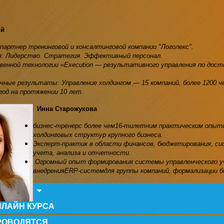
ий
партнер тренинговой и консалтинговой компании "Логолекс".
я:
Лидерство. Стратегия. Эффективный персонал.
енной технологии «Execution — результативного управления по дост
чные результаты: Управление холдингом — 15 компаний, более 1200 ч
год на протяжении 10 лет.
Инна Старожукова
бизнес-тренерс более чем16-тилетним практическим опыт
холдинговых структур крупного бизнеса.
Эксперт-практик в области финансов, бюджетирования, си
учета, анализа и отчетности.
Огромный опыт формирования системы управленческого уче
внедренияERP-системдля группы компаний, формализации би
НЛАЙН КУРСА
РОВОДЯТСЯ