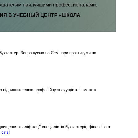
слушателям наилучшими профессионалами.
Я В УЧЕБНЫЙ ЦЕНТР «ШКОЛА
бухгалтер. Запрошуємо на Семінари-практикуми по
но підвищите свою професійну значущість і зможете
ищення кваліфікації спеціалістів бухгалтерії, фінансів та
істів!