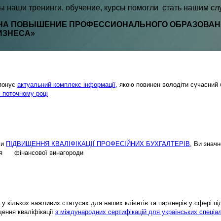
бы наши тренинги, обучение, курсы помогли стать нашим 
НА ПОВЫШЕНИЕ ПРОФЕССИОНАЛЬНОГО ОБРАЗОВАНИ
ИЗНЕСА»
опонує
актуальний комплекс інформації,
якою повинен володіти сучасний 
і поточному році
ми
ПІДВИЩЕННЯ КВАЛІФІКАЦІЇ ПРОФЕСІЙНИХ БУХГАЛТЕРІВ
, Ви знач
ення фінансової винагороди
у кількох важливих статусах для наших клієнтів та партнерів у сфері підв
щення кваліфікації
з міждународних сертифікацій для українських спеціал