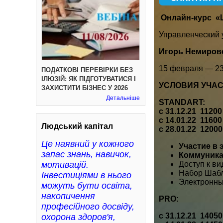
Онлайн-курс
«
Управленческий 
Игорь Немировс
15 февраля — 23 
ПОДАТКОВІ ПЕРЕВІРКИ БЕЗ
ІЛЮЗІЙ: ЯК ПІДГОТУВАТИСЯ І
УСЛОВИЯ УЧАС
ЗАХИСТИТИ БІЗНЕС У 2026
Детальніше
STANDART:
с 31.12.21 11200
с 14.01.22 11600
Людський капітал
с 28.01.22 12000
Це наявний у кожного
Участие в 
запас знань, навичок,
Коммуника
Доступ к ви
мотивацій.
Набор Шабл
Інвестиціями в нього
Электронны
можуть бути освіта,
накопичення
PRO:
професійного досвіду,
с 31.12.21 14050
охорона здоров'я,