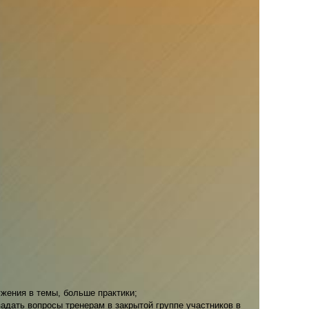
ужения в темы, больше практики;
дать вопросы тренерам в закрытой группе участников в