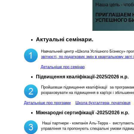
Наша цель - что
ПРИГЛАШАЕМ 
УСПЕШНОГО Б
Актуальні семінари.
Навчальний центр «Школа Успішного Бізнесу» пр
звітності, по податкових змін в квартальному звіті 
Детальніше про семінар
Підвищення кваліфікації-2025/2026 н.р.
Пройшовши підвищення кваліфікації за програма
розраховувати на підвищення в кар'єрі і збільш
Детальніше про програми
Школа бухгалтера- початківця
Міжнародні сертифікації -2025/2026 н.р.
Наші партнери - компанія Аль-Терра - виступають 
управління та пропонують спеціальні умови підви