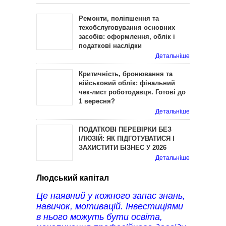
Ремонти, поліпшення та
техобслуговування основних
засобів: оформлення, облік і
податкові наслідки
Детальніше
Критичність, бронювання та
військовий облік: фінальний
чек-лист роботодавця. Готові до
1 вересня?
Детальніше
ПОДАТКОВІ ПЕРЕВІРКИ БЕЗ
ІЛЮЗІЙ: ЯК ПІДГОТУВАТИСЯ І
ЗАХИСТИТИ БІЗНЕС У 2026
Детальніше
Людський капітал
Це наявний у кожного запас знань,
навичок, мотивацій. Інвестиціями
в нього можуть бути освіта,