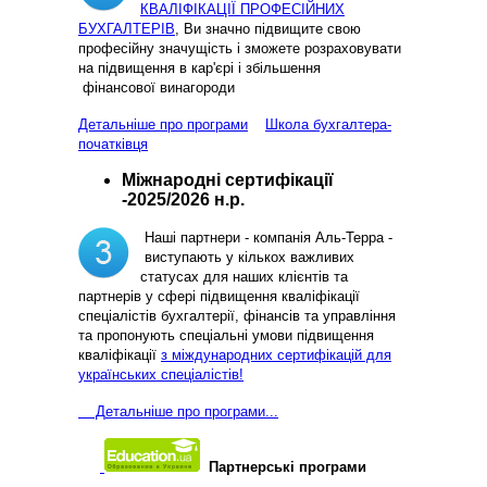
КВАЛІФІКАЦІЇ ПРОФЕСІЙНИХ
БУХГАЛТЕРІВ
, Ви значно підвищите свою
професійну значущість і зможете розраховувати
на підвищення в кар'єрі і збільшення
фінансової винагороди
Детальніше про програми
Школа бухгалтера-
початківця
Міжнародні сертифікації
-2025/2026 н.р.
Наші партнери - компанія Аль-Терра -
виступають у кількох важливих
статусах для наших клієнтів та
партнерів у сфері підвищення кваліфікації
спеціалістів бухгалтерії, фінансів та управління
та пропонують спеціальні умови підвищення
кваліфікації
з міждународних сертифікацій для
українських спеціалістів!
Д
етальніше про програми...
Партнерські програми