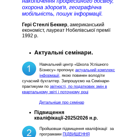
накопичення професійного досвіду,
охорона здоров'я, географічна
мобільність, пошук інформації.
Гері Стенлі Беккер
, американський
економіст, лауреат Нобелівської премії
1992 р.
Актуальні семінари.
Навчальний центр «Школа Успішного
Бізнесу» пропонує
актуальний комплекс
інформації,
якою повинен володіти
сучасний бухгалтер. Запрошуємо на Семінари-
практикуми по
звітності, по податкових змін в
квартальному звіті і поточному році
Детальніше про семінар
Підвищення
кваліфікації-2025/2026 н.р.
Пройшовши підвищення кваліфікації за
програмами
ПІДВИЩЕННЯ