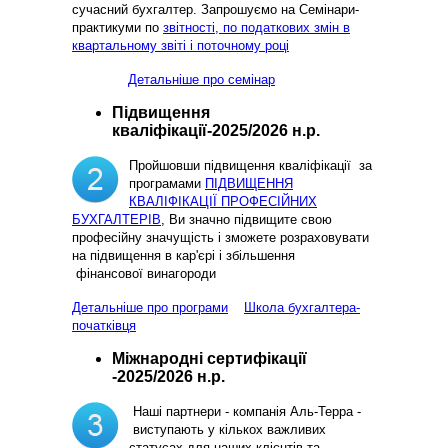
сучасний бухгалтер. Запрошуємо на Семінари-
практикуми по
звітності, по податкових змін в
квартальному звіті і поточному році
Детальніше про семінар
Підвищення
кваліфікації-2025/2026 н.р.
Пройшовши підвищення кваліфікації за
програмами
ПІДВИЩЕННЯ
КВАЛІФІКАЦІЇ ПРОФЕСІЙНИХ
БУХГАЛТЕРІВ
, Ви значно підвищите свою
професійну значущість і зможете розраховувати
на підвищення в кар'єрі і збільшення
фінансової винагороди
Детальніше про програми
Школа бухгалтера-
початківця
Міжнародні сертифікації
-2025/2026 н.р.
Наші партнери - компанія Аль-Терра -
виступають у кількох важливих
статусах для наших клієнтів та