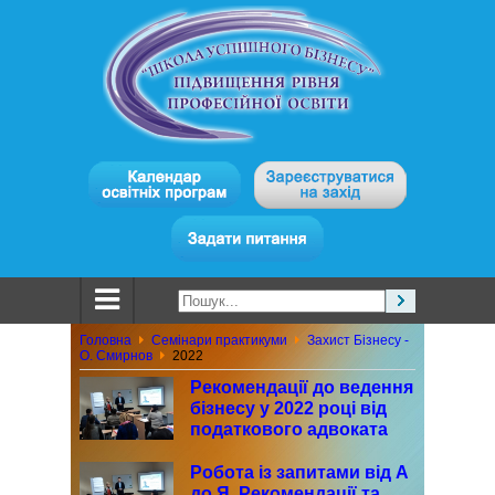
Головна
Семінари практикуми
Захист Бізнесу -
О. Смирнов
2022
Рекомендації до ведення
бізнесу у 2022 році від
податкового адвоката
Робота із запитами від А
до Я. Рекомендації та