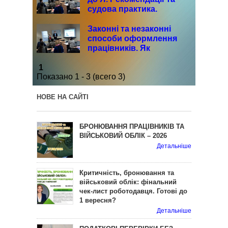
судова практика.
Законні та незаконні
способи оформлення
працівників. Як
заощадити на податках
1
та не допустити
Показано 1 - 3 (всего 3)
порушень.
НОВЕ НА САЙТІ
БРОНЮВАННЯ ПРАЦІВНИКІВ ТА
ВІЙСЬКОВИЙ ОБЛІК – 2026
Детальніше
Критичність, бронювання та
військовий облік: фінальний
чек-лист роботодавця. Готові до
1 вересня?
Детальніше