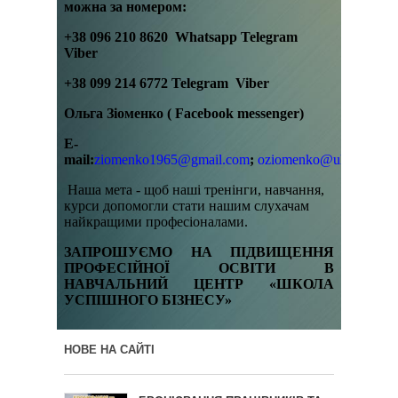
можна за номером:
+38 096 210 8620 Whatsapp Telegram
Viber
+38 099 214 6772 Telegram Viber
Ольга Зіоменко ( Facebook messenger)
E-
mail:
ziomenko1965@gmail.com
;
oziomenko@ukr.net
Наша мета - щоб наші тренінги, навчання,
курси допомогли стати нашим слухачам
найкращими професіоналами.
ЗАПРОШУЄМО НА ПІДВИЩЕННЯ
ПРОФЕСІЙНОЇ ОСВІТИ В
НАВЧАЛЬНИЙ ЦЕНТР «ШКОЛА
УСПІШНОГО БІЗНЕСУ»
НОВЕ НА САЙТІ