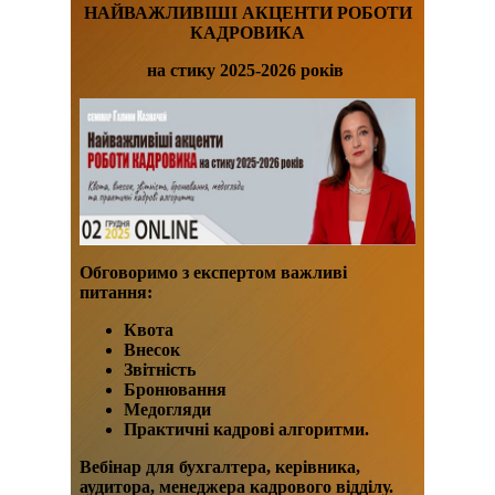
НАЙВАЖЛИВІШІ АКЦЕНТИ РОБОТИ
КАДРОВИКА
на стику 2025-2026 років
Обговоримо з експертом важливі
питання:
Квота
Внесок
Звітність
Бронювання
Медогляди
Практичні кадрові алгоритми.
Вебінар для бухгалтера, керівника,
аудитора, менеджера кадрового відділу.