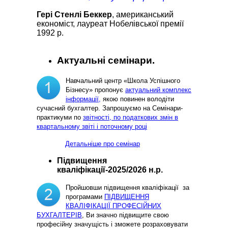
Гері Стенлі Беккер
, американський
економіст, лауреат Нобелівської премії
1992 р.
Актуальні семінари.
Навчальний центр «Школа Успішного
Бізнесу» пропонує
актуальний комплекс
інформації,
якою повинен володіти
сучасний бухгалтер. Запрошуємо на Семінари-
практикуми по
звітності, по податкових змін в
квартальному звіті і поточному році
Детальніше про семінар
Підвищення
кваліфікації-2025/2026 н.р.
Пройшовши підвищення кваліфікації за
програмами
ПІДВИЩЕННЯ
КВАЛІФІКАЦІЇ ПРОФЕСІЙНИХ
БУХГАЛТЕРІВ
, Ви значно підвищите свою
професійну значущість і зможете розраховувати