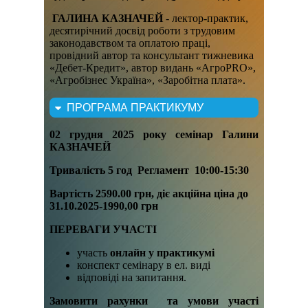
ГАЛИНА КАЗНАЧЕЙ
- лектор-практик,
десятирічний досвід роботи з трудовим
законодавством та оплатою праці,
провідний автор та консультант тижневика
«Дебет-Кредит», автор видань «АгроPRO»,
«Агробізнес Україна», «Заробітна плата».
ПРОГРАМА ПРАКТИКУМУ
02 грудня 2025 року семінар Галини
КАЗНАЧЕЙ
Тривалість 5 год Регламент
10:00-15:30
Вартість 2590.00 грн, діє акційна ціна до
31.10.2025-1990,00 грн
ПЕРЕВАГИ УЧАСТІ
участь
онлайн у практикумі
конспект семінару в ел. виді
відповіді на запитання.
Замовити рахунки та умови участі