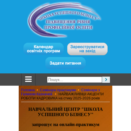
Головна
Семінари практикуми
Семінари з
Галиною Казначей
НАЙВАЖЛИВІШІ АКЦЕНТИ
РОБОТИ КАДРОВИКА на стику 2025-2026 років
НАВЧАЛЬНИЙ ЦЕНТР "ШКОЛА
УСПІШНОГО БІЗНЕСУ"
з
апрошу
є на онлайн-практикум