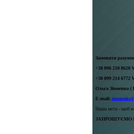
Замовити рахунок
+38 096 210 8620 
+38 099 214 6772 
Ольга Зіоменко ( 
E-mail:
ziomenko1
Наша мета - щоб н
ЗАПРОШУЄМО Н