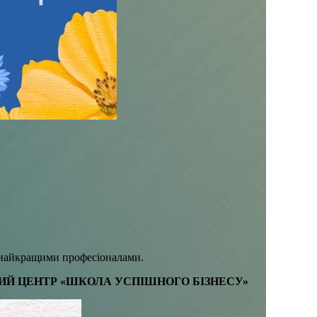
м найкращими професіоналами.
ИЙ ЦЕНТР «ШКОЛА УСПІШНОГО БІЗНЕСУ»