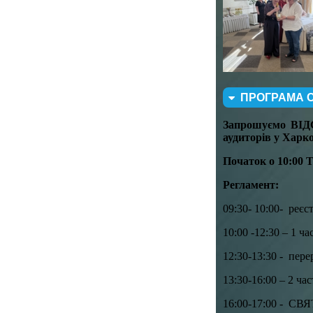
ПРОГРАМА 
Запрошуємо
ВІ
аудиторів у Харко
Початок о 10:00
Т
Регламент:
09:30- 10:00- реєс
10:00 -12:30 – 1 ч
12:30-13:30 - пере
13:30-16:00 – 2 ча
16:00-17:00 - 