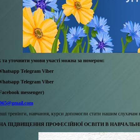
 та уточнити умови участі можна за номером:
Whatsapp Telegram Viber
Whatsapp Telegram Viber
Facebook messenger)
965@gmail.com
аші тренінги, навчання, курси допомогли стати нашим слухача
А ПІДВИЩЕННЯ ПРОФЕСІЙНОЇ ОСВІТИ В НАВЧАЛЬН