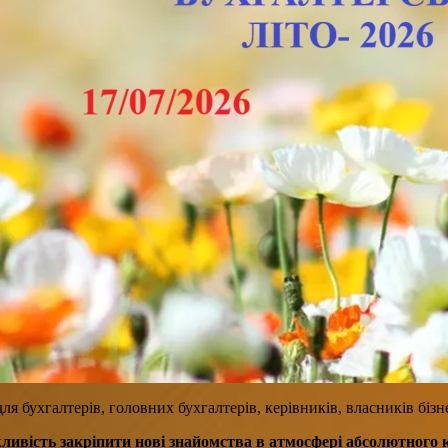
 бухгалтерів, головних бухгалтерів, керівників, власників бізне
жливість закріпити нові знайомства в атмосфері абсолютного 