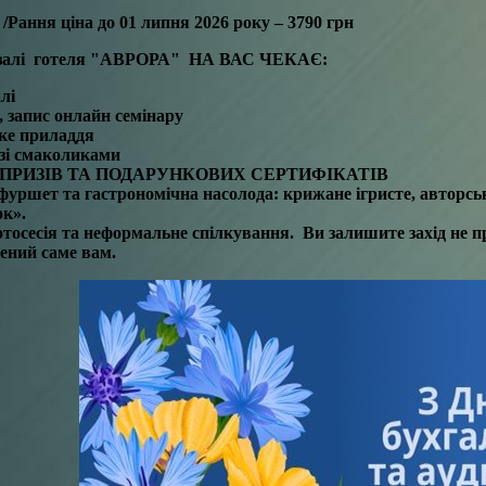
/
Рання ціна до
01 липня
2026 р
оку
–
3790
грн
залі готеля "АВРОРА" НА ВАС ЧЕКАЄ:
лі
, запис онлайн семінару
ке приладдя
зі смаколиками
ПРИЗІВ ТА ПОДАРУНКОВИХ СЕРТИФІКАТІВ
уршет та гастрономічна насолода: крижане ігристе, авторськ
ок».
тосесія та неформальне спілкування. Ви
залишите захід не п
ений саме вам.