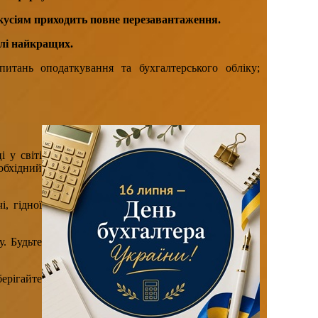
скусіям приходить повне перезавантаження.
олі найкращих.
итань оподаткування та бухгалтерського обліку;
 у світі
обхідний
, гідної
. Будьте
ерігайте