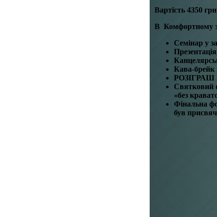
Вартість
4350
грн
В Комфортному 
Семінар у за
Презентація
Канцелярсь
Кава-брейк 
РОЗІГР
А
Ш 
Святковий ф
«без крават
Фінальна фо
був присвяч