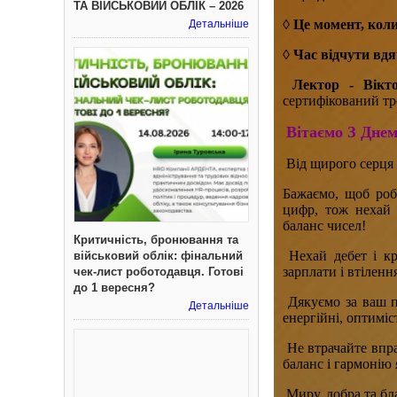
ТА ВІЙСЬКОВИЙ ОБЛІК – 2026
◊ Це момент, кол
Детальніше
◊ Час відчути вд
Лектор - Вікт
сертифікований тр
Вітаємо З Дне
Від щирого серця в
Бажаємо, щоб робо
цифр, тож нехай 
баланс чисел!
Критичність, бронювання та
Нехай дебет і кр
військовий облік: фінальний
зарплати і втіленн
чек-лист роботодавця. Готові
до 1 вересня?
Дякуємо за ваш пр
Детальніше
енергійні, оптиміс
Не втрачайте впра
баланс і гармонію я
Миру, добра та б