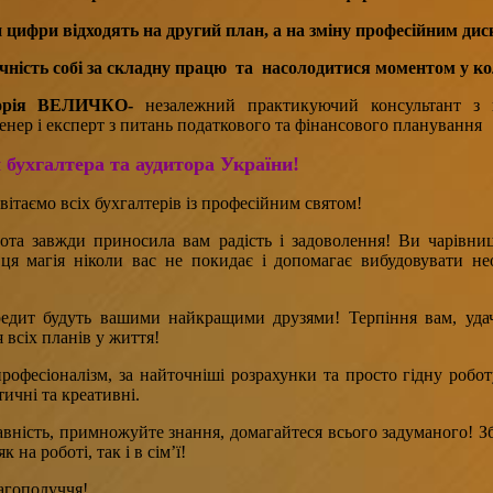
и цифри відходять на другий план, а на зміну професійним ди
ячність собі за складну працю та насолодитися моментом у к
орія
ВЕЛИЧКО
-
незалежний практикуючий консультант з п
енер і експерт з питань податкового та фінансового планування
м бухгалтера та аудитора України!
ітаємо всіх бухгалтерів із професійним святом!
та завжди приносила вам радість і задоволення! Ви чарівниці
ця магія ніколи вас не покидає і допомагає вибудовувати не
едит будуть вашими найкращими друзями! Терпіння вам, удачі
я всіх планів у життя!
офесіоналізм, за найточніші розрахунки та просто гідну роботу
тичні та креативні.
вність, примножуйте знання, домагайтеся всього задуманого! Зб
к на роботі, так і в сім’ї!
лагополуччя!