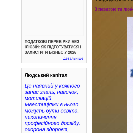
З повагою та люб
ПОДАТКОВІ ПЕРЕВІРКИ БЕЗ
ІЛЮЗІЙ: ЯК ПІДГОТУВАТИСЯ І
ЗАХИСТИТИ БІЗНЕС У 2026
Детальніше
Людський капітал
Це наявний у кожного
запас знань, навичок,
мотивацій.
Інвестиціями в нього
можуть бути освіта,
накопичення
професійного досвіду,
охорона здоров'я,