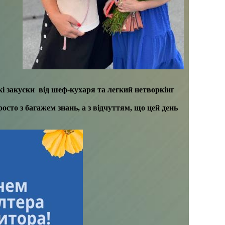
і закуски від шеф-кухаря та легкий нетворкінг
росто з багажем знань, а з відчуттям,
що цей день