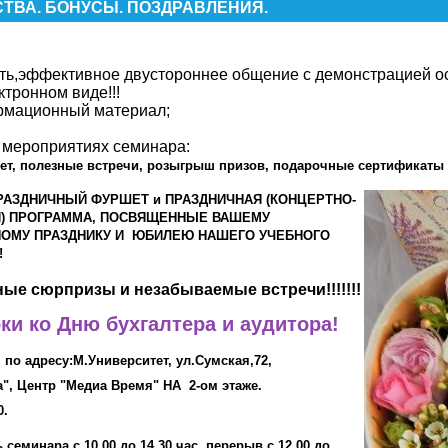
ТВА. БОНУСЫ. ПОЗДРАВЛЕНИЯ.
ть,эффективное двустороннее общение с демонстрацией о
ктронном виде!!!
ормационный материал;
 мероприятиях семинара:
, полезные встречи, розыгрыш призов, подарочные сертификаты и 
- ПРАЗДНИЧНЫЙ ФУРШЕТ и ПРАЗДНИЧНАЯ (КОНЦЕРТНО-
Я) ПРОГРАММА, ПОСВЯЩЕННЫЕ ВАШЕМУ
ОМУ ПРАЗДНИКУ
И ЮБИЛЕЮ НАШЕГО УЧЕБНОГО
!
ные сюрпризы и незабываемые встречи!!!!!!!
ки ко Дню бухгалтера и аудитора!
 по адресу:М.Университет,
ул.Сумская,72
,
za", Центр "Медиа Время" НА 2-ом этаже.
0.
ь семинара
с
10.00 до 14.30 час.,перерыв с 12.00 до