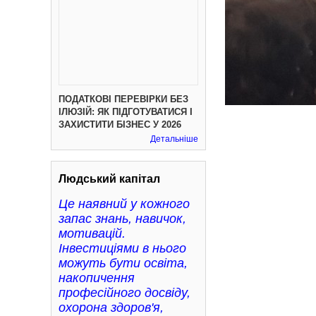
ПОДАТКОВІ ПЕРЕВІРКИ БЕЗ
ІЛЮЗІЙ: ЯК ПІДГОТУВАТИСЯ І
ЗАХИСТИТИ БІЗНЕС У 2026
Детальніше
Людський капітал
Це наявний у кожного
запас знань, навичок,
мотивацій.
Інвестиціями в нього
можуть бути освіта,
накопичення
професійного досвіду,
охорона здоров'я,