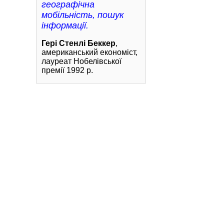
географічна
мобільність, пошук
інформації.
Гері Стенлі Беккер
,
американський економіст,
лауреат Нобелівської
премії 1992 р.