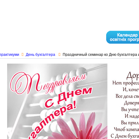
практикуми
День бухгалтера
Праздничный семинар ко Дню бухгалтера и