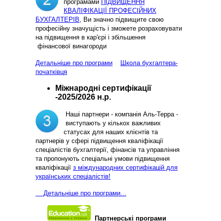
програмами
ПІДВИЩЕННЯ
КВАЛІФІКАЦІЇ ПРОФЕСІЙНИХ
БУХГАЛТЕРІВ
, Ви значно підвищите свою
професійну значущість і зможете розраховувати
на підвищення в кар'єрі і збільшення
фінансової винагороди
Детальніше про програми
Школа бухгалтера-
початківця
Міжнародні сертифікації
-2025/2026 н.р.
Наші партнери - компанія Аль-Терра -
виступають у кількох важливих
статусах для наших клієнтів та
партнерів у сфері підвищення кваліфікації
спеціалістів бухгалтерії, фінансів та управління
та пропонують спеціальні умови підвищення
кваліфікації
з міждународних сертифікацій для
українських спеціалістів!
Д
етальніше про програми...
Партнерські програми