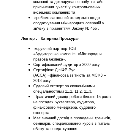
компанії та декларування набуття або
припинення участі у контрольованих
іноземних компаніях та
зробимо загальний огляд змін щодо
оподаткування міжнародних операцій у
зв'язку з прийняттям Закону № 466 .
Лектор : Катерина Проскура-
керуючий партнер
ТОВ
«Аудиторська
компанія
«
Міжнародни
правова безпека
».
Сертифікований аудитор з 2009 року.
Сертифікат ДіпІФР-Рус
(АССА)
−фінансова звітність за МСФЗ
–
2013 року
.
Судовий експерт за економічними
спеціальностями 11.1, 11.2, 11.3
.
Практичний досвід роботи більше 1
5
років
на посадах бухгалтера, аудитора,
фінансового менеджера, судового
експерта.
Має значний досвід в проведенні тренінгів,
семінарів, спеціалізованих курсів з питань
обліку та оподаткування.