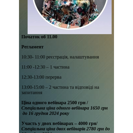
Початок об 11.00
Регламент
10:30- 11:00 реєстрація, налаштування
11:00 -12:30 – 1 частина
12:30-13:00 перерва
13:00-15:00 – 2 частина та відповіді на
запитання
Ціна одного вебінара 2500 грн
/
Спеціальна ціна одного вебінара 1650 грн
до 16 грудня 2024 р
оку
Участь у двох вебінарах – 4000 грн
/
Спеціальна ціна двох вебінарів 2780 грн до