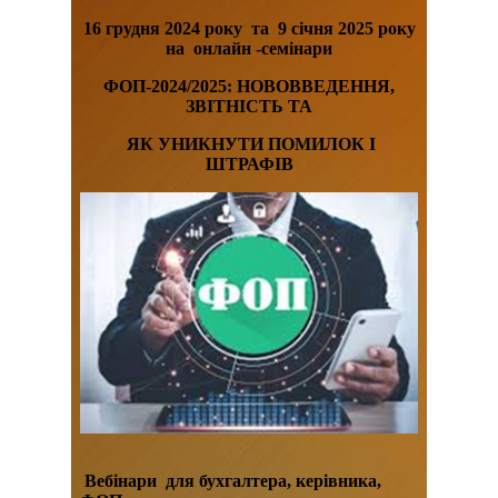
16
грудня
2024 року
та 9 січня 2025 року
на
онлайн -семінари
ФОП-2024/2025: НОВОВВЕДЕННЯ,
ЗВІТНІСТЬ ТА
ЯК УНИКНУТИ ПОМИЛОК І
ШТРАФІВ
Вебінар
и
для бухгалтера, керівника,