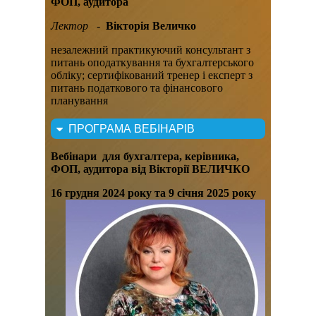
ФОП, аудитора
Лектор -
Вікторія Величко
незалежний практикуючий консультант з
питань оподаткування та бухгалтерського
обліку; сертифікований тренер і експерт з
питань податкового та фінансового
планування
ПРОГРАМА ВЕБІНАРІВ
Вебінар
и
для бухгалтера, керівника,
ФОП, аудитора від Вікторії ВЕЛИЧКО
16
грудня
2024 року
та 9 січня 2025 року