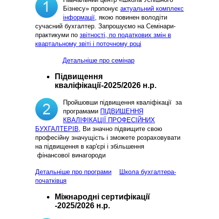
Бізнесу» пропонує
актуальний комплекс
інформації,
якою повинен володіти
сучасний бухгалтер. Запрошуємо на Семінари-
практикуми по
звітності, по податкових змін в
квартальному звіті і поточному році
Детальніше про семінар
Підвищення
кваліфікації-2025/2026 н.р.
Пройшовши підвищення кваліфікації за
програмами
ПІДВИЩЕННЯ
КВАЛІФІКАЦІЇ ПРОФЕСІЙНИХ
БУХГАЛТЕРІВ
, Ви значно підвищите свою
професійну значущість і зможете розраховувати
на підвищення в кар'єрі і збільшення
фінансової винагороди
Детальніше про програми
Школа бухгалтера-
початківця
Міжнародні сертифікації
-2025/2026 н.р.