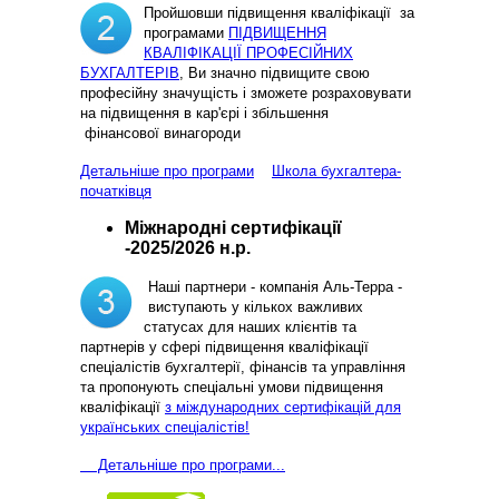
Пройшовши підвищення кваліфікації за
програмами
ПІДВИЩЕННЯ
КВАЛІФІКАЦІЇ ПРОФЕСІЙНИХ
БУХГАЛТЕРІВ
, Ви значно підвищите свою
професійну значущість і зможете розраховувати
на підвищення в кар'єрі і збільшення
фінансової винагороди
Детальніше про програми
Школа бухгалтера-
початківця
Міжнародні сертифікації
-2025/2026 н.р.
Наші партнери - компанія Аль-Терра -
виступають у кількох важливих
статусах для наших клієнтів та
партнерів у сфері підвищення кваліфікації
спеціалістів бухгалтерії, фінансів та управління
та пропонують спеціальні умови підвищення
кваліфікації
з міждународних сертифікацій для
українських спеціалістів!
Д
етальніше про програми...