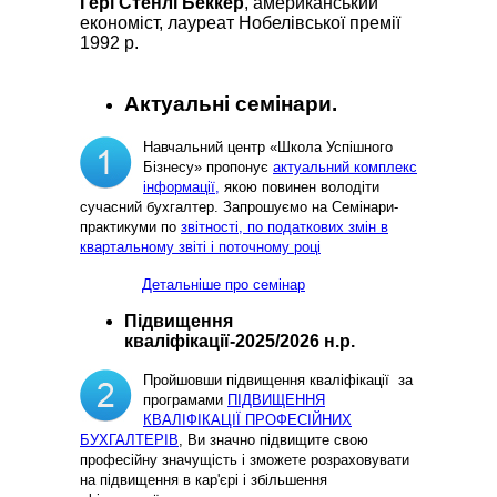
Гері Стенлі Беккер
, американський
економіст, лауреат Нобелівської премії
1992 р.
Актуальні семінари.
Навчальний центр «Школа Успішного
Бізнесу» пропонує
актуальний комплекс
інформації,
якою повинен володіти
сучасний бухгалтер. Запрошуємо на Семінари-
практикуми по
звітності, по податкових змін в
квартальному звіті і поточному році
Детальніше про семінар
Підвищення
кваліфікації-2025/2026 н.р.
Пройшовши підвищення кваліфікації за
програмами
ПІДВИЩЕННЯ
КВАЛІФІКАЦІЇ ПРОФЕСІЙНИХ
БУХГАЛТЕРІВ
, Ви значно підвищите свою
професійну значущість і зможете розраховувати
на підвищення в кар'єрі і збільшення