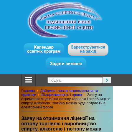
Головна
Дайджест новин законодавства та
практики
Підприємництво і право
Заяву на
отримання ліцензії на оптову торгівлю і виробництво
спирту, алкоголю і тютюну можна буде подавати в
електронній формі
Заяву на отримання ліцензії на
оптову торгівлю і виробництво
спирту, алкоголю і тютюну можна