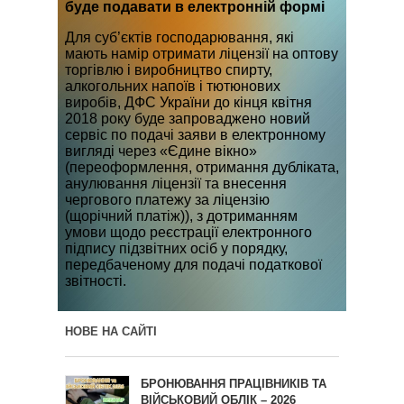
буде подавати в електронній формі
Для суб’єктів господарювання, які
мають намір отримати ліцензії на оптову
торгівлю і виробництво спирту,
алкогольних напоїв і тютюнових
виробів, ДФС України до кінця квітня
2018 року буде запроваджено новий
сервіс по подачі заяви в електронному
вигляді через «Єдине вікно»
(переоформлення, отримання дубліката,
анулювання ліцензії та внесення
чергового платежу за ліцензію
(щорічний платіж)), з дотриманням
умови щодо реєстрації електронного
підпису підзвітних осіб у порядку,
передбаченому для подачі податкової
звітності.
НОВЕ НА САЙТІ
БРОНЮВАННЯ ПРАЦІВНИКІВ ТА
ВІЙСЬКОВИЙ ОБЛІК – 2026