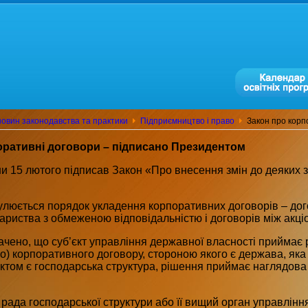
овин законодавства та практики
Підприємництво і право
Закон про корп
оративні договори – підписано Президентом
и 15 лютого підписав Закон «Про внесення змін до деяких 
люється порядок укладення корпоративних договорів – дого
вариства з обмеженою відповідальністю і договорів між акц
чено, що суб’єкт управління державної власності приймає
бо) корпоративного договору, стороною якого є держава, яка в
ктом є господарська структура, рішення приймає наглядова р
рада господарської структури або її вищий орган управлін