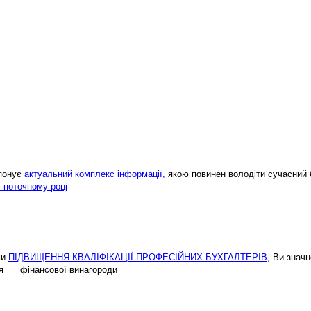
опонує
актуальний комплекс інформації,
якою повинен володіти сучасний 
і поточному році
ми
ПІДВИЩЕННЯ КВАЛІФІКАЦІЇ ПРОФЕСІЙНИХ БУХГАЛТЕРІВ
, Ви знач
ення фінансової винагороди