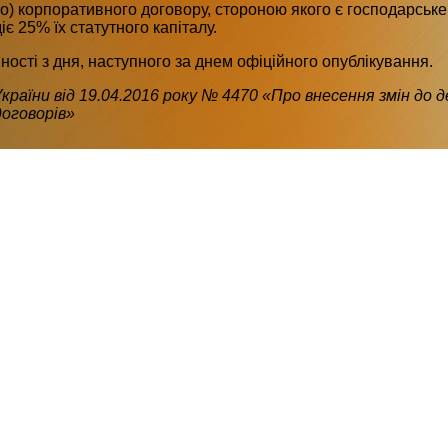
бо) корпоративного договору, стороною якого є господарськ
іє 25% їх статутного капіталу.
ості з дня, наступного за днем ​​офіційного опублікування.
раїни від 19.04.2016 року № 4470 «Про внесення змін до 
оговорів»