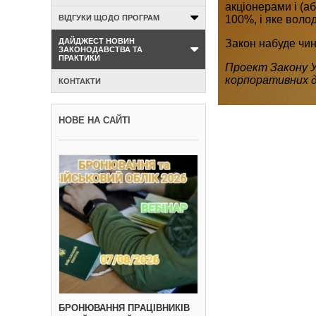
акціонерами і (а
ВІДГУКИ ЩОДО ПРОГРАМ
100%, і яке волод
ДАЙДЖЕСТ НОВИН
Закон набуде чинн
ЗАКОНОДАВСТВА ТА
ПРАКТИКИ
Проект Закону Ук
корпоративних д
КОНТАКТИ
НОВЕ НА САЙТІ
БРОНЮВАННЯ ПРАЦІВНИКІВ