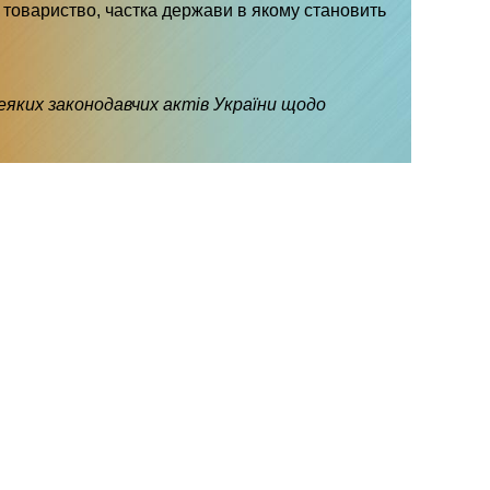
е товариство, частка держави в якому становить
деяких законодавчих актів України щодо