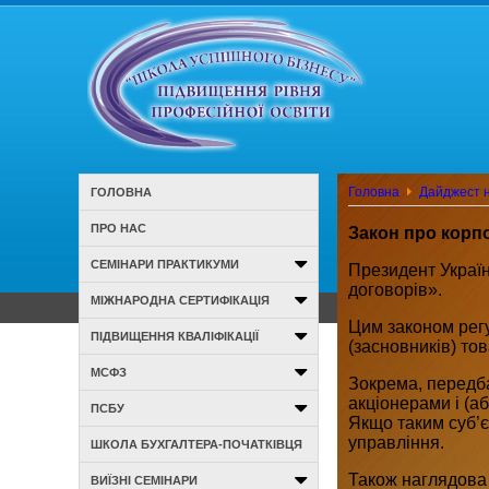
Головна
Дайджест н
ГОЛОВНА
ПРО НАС
Закон про корп
СЕМІНАРИ ПРАКТИКУМИ
Президент Україн
договорів».
МІЖНАРОДНА СЕРТИФІКАЦІЯ
Цим законом регу
ПІДВИЩЕННЯ КВАЛІФІКАЦІЇ
(засновників) то
МСФЗ
Зокрема, передба
акціонерами і (а
ПСБУ
Якщо таким суб’є
управління.
ШКОЛА БУХГАЛТЕРА-ПОЧАТКІВЦЯ
Також наглядова 
ВИЇЗНІ СЕМІНАРИ