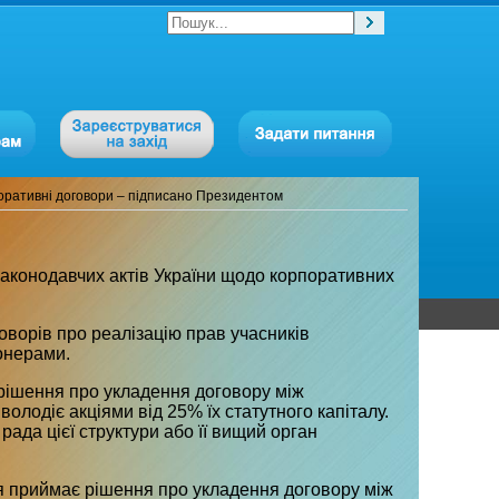
оративні договори – підписано Президентом
законодавчих актів України щодо корпоративних
ворів про реалізацію прав учасників
іонерами.
 рішення про укладення договору між
олодіє акціями від 25% їх статутного капіталу.
ада цієї структури або її вищий орган
ня приймає рішення про укладення договору між