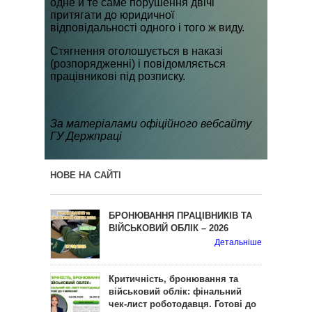
одне й те саме порушення двічі
притягати до юридичної
відповідальності одного і того ж виду.
Стягнення оголошується в наказі
(розпорядженні) і повідомляється
працівникові під розписку.
За матеріалами офіційного вебсайту
ГУ Держпраці
НОВЕ НА САЙТІ
БРОНЮВАННЯ ПРАЦІВНИКІВ ТА
ВІЙСЬКОВИЙ ОБЛІК – 2026
Детальніше
Критичність, бронювання та
військовий облік: фінальний
чек-лист роботодавця. Готові до