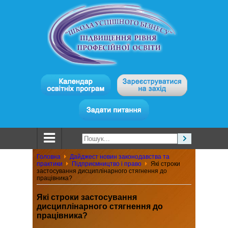
Головна
Дайджест новин законодавства та
практики
Підприємництво і право
Які строки
застосування дисциплінарного стягнення до
працівника?
Які строки застосування
дисциплінарного стягнення до
працівника?