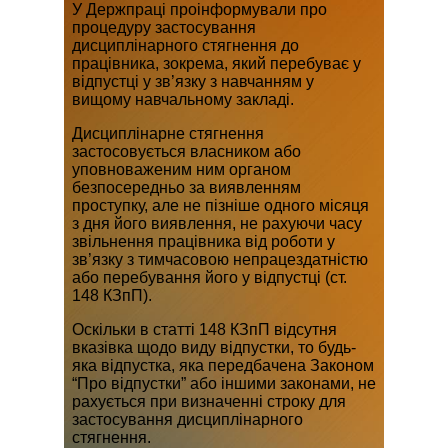
У Держпраці проінформували про
процедуру застосування
дисциплінарного стягнення до
працівника, зокрема, який перебуває у
відпустці у зв’язку з навчанням у
вищому навчальному закладі.
Дисциплінарне стягнення
застосовується власником або
уповноваженим ним органом
безпосередньо за виявленням
проступку, але не пізніше одного місяця
з дня його виявлення, не рахуючи часу
звільнення працівника від роботи у
зв’язку з тимчасовою непрацездатністю
або перебування його у відпустці (ст.
148 КЗпП).
Оскільки в статті 148 КЗпП відсутня
вказівка щодо виду відпустки, то будь-
яка відпустка, яка передбачена Законом
“Про відпустки” або іншими законами, не
рахується при визначенні строку для
застосування дисциплінарного
стягнення.