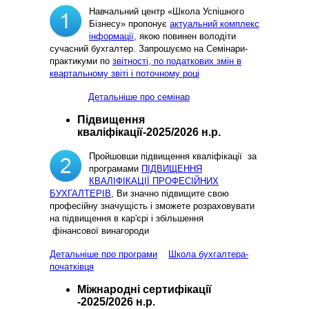
Навчальний центр «Школа Успішного
Бізнесу» пропонує
актуальний комплекс
інформації,
якою повинен володіти
сучасний бухгалтер. Запрошуємо на Семінари-
практикуми по
звітності, по податкових змін в
квартальному звіті і поточному році
Детальніше про семінар
Підвищення
кваліфікації-2025/2026 н.р.
Пройшовши підвищення кваліфікації за
програмами
ПІДВИЩЕННЯ
КВАЛІФІКАЦІЇ ПРОФЕСІЙНИХ
БУХГАЛТЕРІВ
, Ви значно підвищите свою
професійну значущість і зможете розраховувати
на підвищення в кар'єрі і збільшення
фінансової винагороди
Детальніше про програми
Школа бухгалтера-
початківця
Міжнародні сертифікації
-2025/2026 н.р.