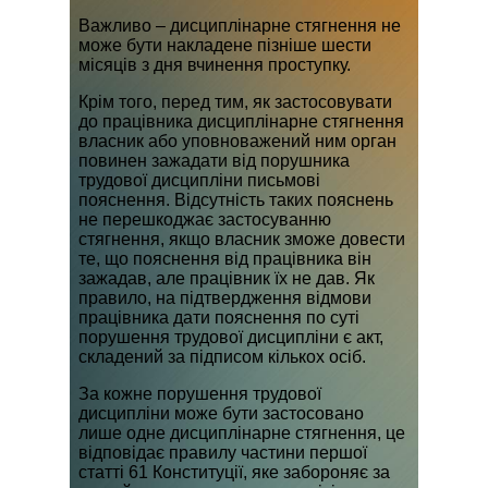
Важливо – дисциплінарне стягнення не
може бути накладене пізніше шести
місяців з дня вчинення проступку.
Крім того, перед тим, як застосовувати
до працівника дисциплінарне стягнення
власник або уповноважений ним орган
повинен зажадати від порушника
трудової дисципліни письмові
пояснення. Відсутність таких пояснень
не перешкоджає застосуванню
стягнення, якщо власник зможе довести
те, що пояснення від працівника він
зажадав, але працівник їх не дав. Як
правило, на підтвердження відмови
працівника дати пояснення по суті
порушення трудової дисципліни є акт,
складений за підписом кількох осіб.
За кожне порушення трудової
дисципліни може бути застосовано
лише одне дисциплінарне стягнення, це
відповідає правилу частини першої
статті 61 Конституції, яке забороняє за