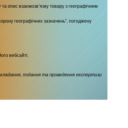
 та опис взаємозв’язку товару з географічним
охорону географічних зазначень”, погоджену
ого вебсайті.
 складання, подання та проведення експертизи