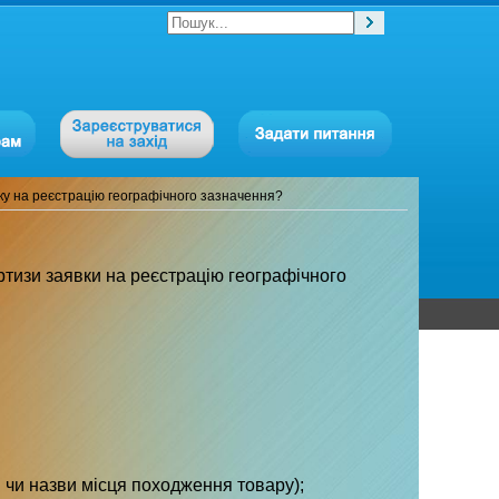
ку на реєстрацію географічного зазначення?
тизи заявки на реєстрацію географічного
 чи назви місця походження товару);