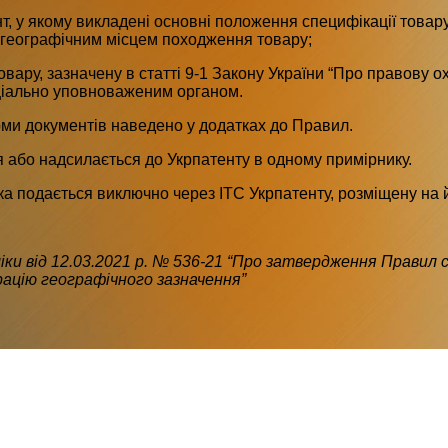
т, у якому викладені основні положення специфікації товару
географічним місцем походження товару;
овару, зазначену в статті 9-1 Закону України “Про правову 
ціально уповноваженим органом.
ми документів наведено у додатках до Правил.
 або надсилається до Укрпатенту в одному примірнику.
а подається виключно через ІТС Укрпатенту, розміщену на й
іки від 12.03.2021 р. № 536-21 “Про затвердження Правил
рацію географічного зазначення”