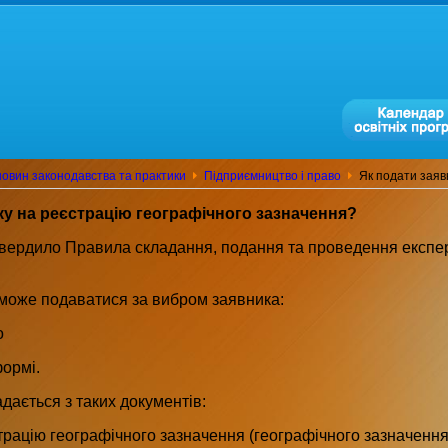
овин законодавства та практики
Підприємництво і право
Як подати заяв
ку на реєстрацію географічного зазначення?
твердило Правила складання, подання та проведення експер
 може подаватися за вибром заявника:
о
формі.
дається з таких документів:
трацію географічного зазначення (географічного зазначення