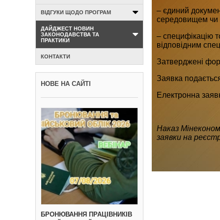
– єдиний докумен
ВІДГУКИ ЩОДО ПРОГРАМ
середовищем чи 
ДАЙДЖЕСТ НОВИН
ЗАКОНОДАВСТВА ТА
– специфікацію т
ПРАКТИКИ
відповідним спе
КОНТАКТИ
Затверджені фор
Заявка подається
НОВЕ НА САЙТІ
Електронна заявк
Наказ Мінеконом
заявки на реєст
БРОНЮВАННЯ ПРАЦІВНИКІВ