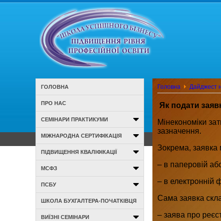
Головна
Дайджест н
ГОЛОВНА
ПРО НАС
Як подати заяв
СЕМІНАРИ ПРАКТИКУМИ
Мінекономіки за
зазначення.
МІЖНАРОДНА СЕРТИФІКАЦІЯ
Зокрема, заявка
ПІДВИЩЕННЯ КВАЛІФІКАЦІЇ
– в паперовій аб
МСФЗ
– в електронній 
ПСБУ
Сама заявка скла
ШКОЛА БУХГАЛТЕРА-ПОЧАТКІВЦЯ
– заява про реєс
ВИЇЗНІ СЕМІНАРИ