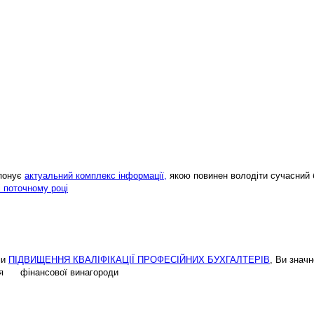
опонує
актуальний комплекс інформації,
якою повинен володіти сучасний 
і поточному році
ми
ПІДВИЩЕННЯ КВАЛІФІКАЦІЇ ПРОФЕСІЙНИХ БУХГАЛТЕРІВ
, Ви знач
ення фінансової винагороди