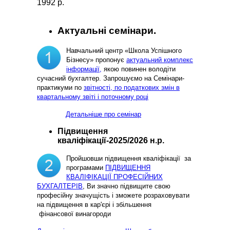
1992 р.
Актуальні семінари.
Навчальний центр «Школа Успішного
Бізнесу» пропонує
актуальний комплекс
інформації,
якою повинен володіти
сучасний бухгалтер. Запрошуємо на Семінари-
практикуми по
звітності, по податкових змін в
квартальному звіті і поточному році
Детальніше про семінар
Підвищення
кваліфікації-2025/2026 н.р.
Пройшовши підвищення кваліфікації за
програмами
ПІДВИЩЕННЯ
КВАЛІФІКАЦІЇ ПРОФЕСІЙНИХ
БУХГАЛТЕРІВ
, Ви значно підвищите свою
професійну значущість і зможете розраховувати
на підвищення в кар'єрі і збільшення
фінансової винагороди