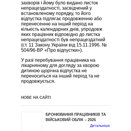
захворів і йому було видано листок
непрацездатності, засвідчений у
встановленому порядку, то його
відпустка підлягає продовженню або
перенесенню на інший період на
кількість календарних днів, упродовж
яких працівник відповідно до листка
непрацездатності був непрацездатний
(ст. 11 Закону України від 15.11.1996. №
504/96-ВР «Про відпустки»).
У разі перебування працівника на
лікарняному для догляду за хворою
дитиною щорічна відпустка не
переноситься на інший період та не
продовжується.
НОВЕ НА САЙТІ
БРОНЮВАННЯ ПРАЦІВНИКІВ ТА
ВІЙСЬКОВИЙ ОБЛІК – 2026
Детальніше