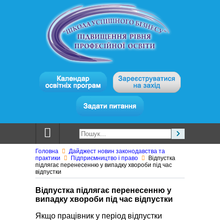
Головна
Дайджест новин законодавства та
практики
Підприємництво і право
Відпустка
підлягає перенесенню у випадку хвороби під час
відпустки
Відпустка підлягає перенесенню у
випадку хвороби під час відпустки
Якщо працівник у період відпустки