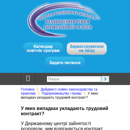
Головна
Дайджест новин законодавства та
практики
Підприємництво і право
У яких
випадках укладають трудовий контракт?
У яких випадках укладають трудовий
контракт?
У Державному центрі зайнятості
розповіли, чим відрізняється контракт