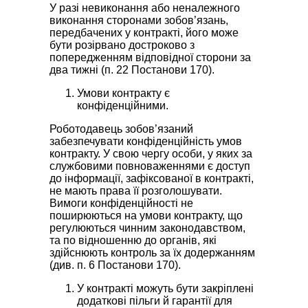
У разі невиконання або неналежного
виконання сторонами зобов’язань,
передбачених у контракті, його може
бути розірвано достроково з
попередженням відповідної сторони за
два тижні (п. 22 Постанови 170).
Умови контракту є
конфіденційними.
Роботодавець зобов’язаний
забезпечувати конфіденційність умов
контракту. У свою чергу особи, у яких за
службовими повноваженнями є доступ
до інформації, зафіксованої в контракті,
не мають права її розголошувати.
Вимоги конфіденційності не
поширюються на умови контракту, що
регулюються чинним законодавством,
та по відношенню до органів, які
здійснюють контроль за їх додержанням
(див. п. 6 Постанови 170).
У контракті можуть бути закріплені
додаткові пільги й гарантії для