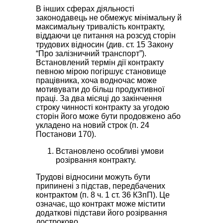
В інших сферах діяльності
законодавець не обмежує мінімальну й
максимальну тривалість контракту,
віддаючи це питання на розсуд сторін
трудових відносин (див. ст. 15 Закону
“Про залізничний транспорт”).
Встановлений термін дії контракту
певною мірою погіршує становище
працівника, хоча водночас може
мотивувати до більш продуктивної
праці. За два місяці до закінчення
строку чинності контракту за угодою
сторін його може бути продовжено або
укладено на новий строк (п. 24
Постанови 170).
Встановлено особливі умови
розірвання контракту.
Трудові відносини можуть бути
припинені з підстав, передбачених
контрактом (п. 8 ч. 1 ст. 36 КЗпП). Це
означає, що контракт може містити
додаткові підстави його розірвання
достроково.