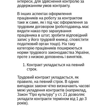
інтереси, для здійснення контролю за
додержанням умов контракту.
В інших аспектах оформлення
працівників на роботу за контрактом
таке ж саме, як і під час оформлення за
трудовим договором (роботодавець має
видати наказ про зарахування
працівника в штат, зробити відповідний
запис у його трудовій книжці, сповістити
податковий орган тощо). На таку
категорію працівників поширюються
норми трудового законодавства України,
проте з низкою доповнень і винятків.
Контракт укладається на певний
строк.
Трудовий контракт укладається, як
правило, на певний строк. В одних
випадках закони чітко визначають часові
межі укладення контрактів (наприклад,
Закон “Про культуру” у ст. 21 дозволяє
укладати контракти терміном від 1 до 3
років).