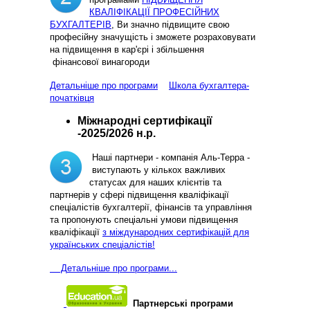
КВАЛІФІКАЦІЇ ПРОФЕСІЙНИХ
БУХГАЛТЕРІВ
, Ви значно підвищите свою
професійну значущість і зможете розраховувати
на підвищення в кар'єрі і збільшення
фінансової винагороди
Детальніше про програми
Школа бухгалтера-
початківця
Міжнародні сертифікації
-2025/2026 н.р.
Наші партнери - компанія Аль-Терра -
виступають у кількох важливих
статусах для наших клієнтів та
партнерів у сфері підвищення кваліфікації
спеціалістів бухгалтерії, фінансів та управління
та пропонують спеціальні умови підвищення
кваліфікації
з міждународних сертифікацій для
українських спеціалістів!
Д
етальніше про програми...
Партнерські програми