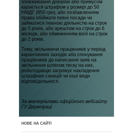
зловживання довірою або примусом
карається штрафом у розмірі до 50
НМДГ (850 грн), або позбавленням
права обіймати певні посади чи
займатися певною діяльністю на строк
до 5 років, або арештом на строк до 6
місяців, або обмеженням волі на строк
до 2 років.
Тому, звільняючи працівників у період
карантинних заходів або спонукання
працівників до написання заяв на
звільнення шляхом тиску на них,
роботодавцю загрожує накладення
штрафних санкцій чи інші види
відповідальності.
За матеріалами офіційного вебсайту
ГУ Держпраці
НОВЕ НА САЙТІ