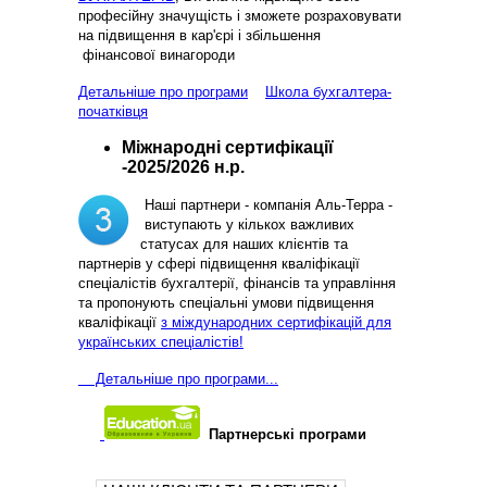
професійну значущість і зможете розраховувати
на підвищення в кар'єрі і збільшення
фінансової винагороди
Детальніше про програми
Школа бухгалтера-
початківця
Міжнародні сертифікації
-2025/2026 н.р.
Наші партнери - компанія Аль-Терра -
виступають у кількох важливих
статусах для наших клієнтів та
партнерів у сфері підвищення кваліфікації
спеціалістів бухгалтерії, фінансів та управління
та пропонують спеціальні умови підвищення
кваліфікації
з міждународних сертифікацій для
українських спеціалістів!
Д
етальніше про програми...
Партнерські програми