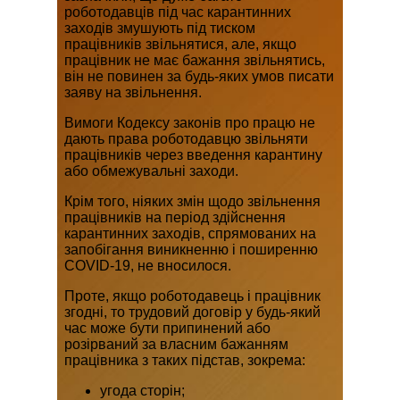
роботодавців під час карантинних
заходів змушують під тиском
працівників звільнятися, але, якщо
працівник не має бажання звільнятись,
він не повинен за будь-яких умов писати
заяву на звільнення.
Вимоги Кодексу законів про працю не
дають права роботодавцю звільняти
працівників через введення карантину
або обмежувальні заходи.
Крім того, ніяких змін щодо звільнення
працівників на період здійснення
карантинних заходів, спрямованих на
запобігання виникненню і поширенню
COVID-19, не вносилося.
Проте, якщо роботодавець і працівник
згодні, то трудовий договір у будь-який
час може бути припинений або
розірваний за власним бажанням
працівника з таких підстав, зокрема:
угода сторін;