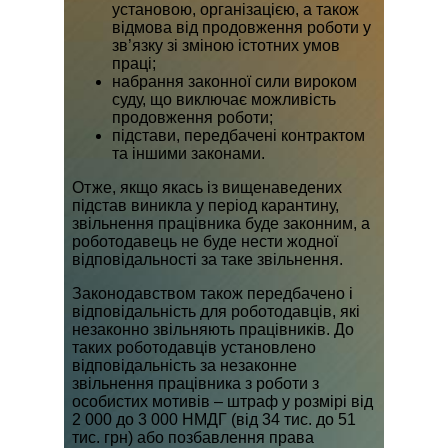
установою, організацією, а також
відмова від продовження роботи у
зв’язку зі зміною істотних умов
праці;
набрання законної сили вироком
суду, що виключає можливість
продовження роботи;
підстави, передбачені контрактом
та іншими законами.
Отже, якщо якась із вищенаведених
підстав виникла у період карантину,
звільнення працівника буде законним, а
роботодавець не буде нести жодної
відповідальності за таке звільнення.
Законодавством також передбачено і
відповідальність для роботодавців, які
незаконно звільняють працівників. До
таких роботодавців установлено
відповідальність за незаконне
звільнення працівника з роботи з
особистих мотивів – штраф у розмірі від
2 000 до 3 000 НМДГ (від 34 тис. до 51
тис. грн) або позбавлення права