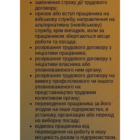
закінчення строку дії трудового
договору;
призов або вступ працівника на
військову службу, направлення на
альтернативну (невійськову)
службу, крім випадків, коли за
працівником зберігаються місце
роботи та посада;
розірвання трудового договору з
ініціативи працівника;
розірвання трудового договору з
ініціативи власника або
уповноваженого ним органу;
розірвання трудового договору на
вимогу профспілкового чи іншого
уповноваженого на
представництво трудовим
колективом органу;
переведення працівника за його
згодою на інше підприємство, в
установу, організацію або перехід
на виборну посаду;
відмова працівника від
переведення на роботу в іншу
місцевість разом із підприємством,