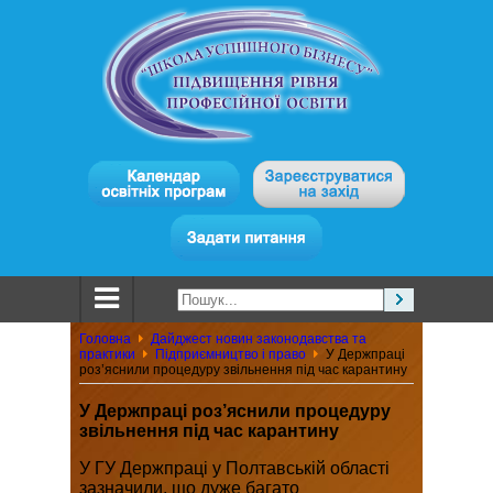
Головна
Дайджест новин законодавства та
практики
Підприємництво і право
У Держпраці
роз’яснили процедуру звільнення під час карантину
У Держпраці роз’яснили процедуру
звільнення під час карантину
У ГУ Держпраці у Полтавській області
зазначили, що дуже багато