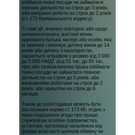
обіймати певні посади чи займатися
певною діяльністю на строк до 3 років,
або виправні роботи на строк до 2 років
(ст. 172 Кримінального кодексу).
Ті самі дії, вчинені повторно або щодо
неповнолітнього, вагітної жінки,
одинокого батька, матері або особи, яка
їх замінює і виховує дитину віком до 14
років або дитину з інвалідністю,
караються штрафом у розмірі від 3 000
до 5 000 НМДГ (від 51 тис. до 85 тис.
грн) або позбавленням права обіймати
певні посади чи займатися певною
діяльністю на строк до 5 років, або
виправними роботами на строк до 2
років, або арештом на строк до 6
місяців.
Також до роботодавця можуть бути
застосовані норми ст. 173 КК, згідно з
якою порушення угоди про працю
службовою особою підприємства,
установи, організації незалежно від
форми власності шляхом обману чи