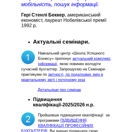
мобільність, пошук інформації.
Гері Стенлі Беккер
, американський
економіст, лауреат Нобелівської премії
1992 р.
Актуальні семінари.
Навчальний центр «Школа Успішного
Бізнесу» пропонує
актуальний комплекс
інформації,
якою повинен володіти
сучасний бухгалтер. Запрошуємо на Семінари-
практикуми по
звітності, по податкових змін в
квартальному звіті і поточному році
Детальніше про семінар
Підвищення
кваліфікації-2025/2026 н.р.
Пройшовши підвищення кваліфікації за
програмами
ПІДВИЩЕННЯ
КВАЛІФІКАЦІЇ ПРОФЕСІЙНИХ
БУХГАЛТЕРІВ
, Ви значно підвищите свою