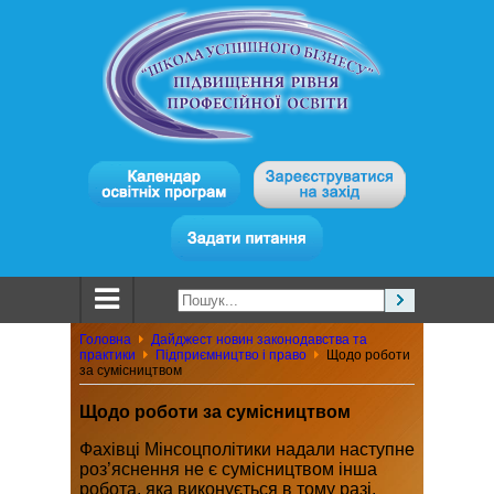
Головна
Дайджест новин законодавства та
практики
Підприємництво і право
Щодо роботи
за сумісництвом
Щодо роботи за сумісництвом
Фахівці Мінсоцполітики надали наступне
роз’яснення не є сумісництвом інша
робота, яка виконується в тому разі,