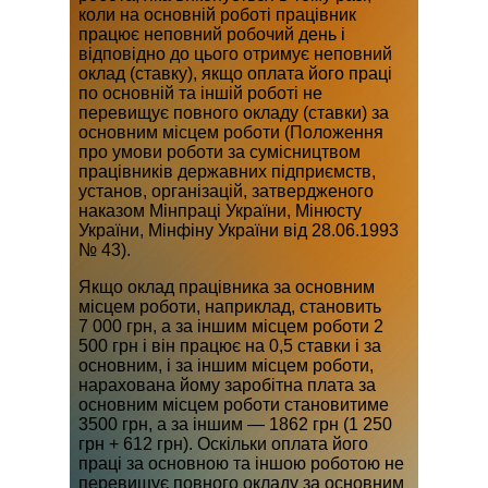
коли на основній роботі працівник
працює неповний робочий день і
відповідно до цього отримує неповний
оклад (ставку), якщо оплата його праці
по основній та іншій роботі не
перевищує повного окладу (ставки) за
основним місцем роботи (Положення
про умови роботи за сумісництвом
працівників державних підприємств,
установ, організацій, затвердженого
наказом Мінпраці України, Мінюсту
України, Мінфіну України від 28.06.1993
№ 43).
Якщо оклад працівника за основним
місцем роботи, наприклад, становить
7 000 грн, а за іншим місцем роботи 2
500 грн і він працює на 0,5 ставки і за
основним, і за іншим місцем роботи,
нарахована йому заробітна плата за
основним місцем роботи становитиме
3500 грн, а за іншим — 1862 грн (1 250
грн + 612 грн). Оскільки оплата його
праці за основною та іншою роботою не
перевищує повного окладу за основним