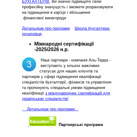
БУХГАЛТЕРІВ
, Ви значно підвищите свою
професійну значущість і зможете розраховувати
на підвищення в кар'єрі і збільшення
фінансової винагороди
Детальніше про програми
Школа бухгалтера-
початківця
Міжнародні сертифікації
-2025/2026 н.р.
Наші партнери - компанія Аль-Терра -
виступають у кількох важливих
статусах для наших клієнтів та
партнерів у сфері підвищення кваліфікації
спеціалістів бухгалтерії, фінансів та управління
та пропонують спеціальні умови підвищення
кваліфікації
з міждународних сертифікацій для
українських спеціалістів!
Д
етальніше про програми...
Партнерські програми