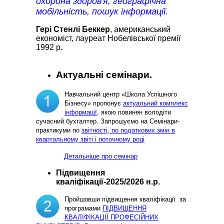
охорона здоров'я, географічна
мобільність, пошук інформації.
Гері Стенлі Беккер
, американський
економіст, лауреат Нобелівської премії
1992 р.
Актуальні семінари.
Навчальний центр «Школа Успішного
Бізнесу» пропонує
актуальний комплекс
інформації,
якою повинен володіти
сучасний бухгалтер. Запрошуємо на Семінари-
практикуми по
звітності, по податкових змін в
квартальному звіті і поточному році
Детальніше про семінар
Підвищення
кваліфікації-2025/2026 н.р.
Пройшовши підвищення кваліфікації за
програмами
ПІДВИЩЕННЯ
КВАЛІФІКАЦІЇ ПРОФЕСІЙНИХ