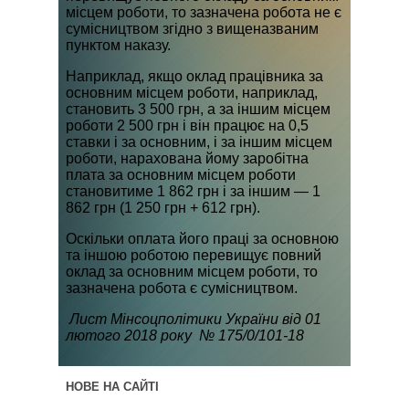
місцем роботи, то зазначена робота не є
сумісництвом згідно з вищеназваним
пунктом наказу.
Наприклад, якщо оклад працівника за
основним місцем роботи, наприклад,
становить 3 500 грн, а за іншим місцем
роботи 2 500 грн і він працює на 0,5
ставки і за основним, і за іншим місцем
роботи, нарахована йому заробітна
плата за основним місцем роботи
становитиме 1 862 грн і за іншим — 1
862 грн (1 250 грн + 612 грн).
Оскільки оплата його праці за основною
та іншою роботою перевищує повний
оклад за основним місцем роботи, то
зазначена робота є сумісництвом.
Лист Мінсоцполітики України від 01
лютого 2018 року № 175/0/101-18
НОВЕ НА САЙТІ