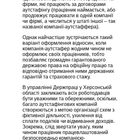
фірми, які працюють за договорами
аутстафінгу (працівник наймається, або
продовжує працювати в одній компанії
чи фірмі, а числиться у штаті іншої – так
названої компанії-аутстаффера).
Однак найчастіше зустрічаються такий
варіант оформлення відносин, коли
компанія-аутстафер жодним чином не
оформлює своїх працівників, тобто
позбавляє громадян гарантованого
державою права на офіційну працю та
відповідно отримання ними державних
гарантій та страхового стажу.
В управлінні Держпраці у Херсонській
області закликають всіх роботодавців
бути уважними та обережними, оскільки,
багато аутстафінгових компаній
створюються з метою організації схем з
фіктивної діяльності, ухилення від
сплати податків чи відмивання доходів.
Зокрема, слід звертати увагу, яким
чином працівник працевлаштований
безпосередньо компанією-