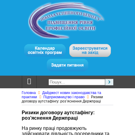
Головна
Дайджест новин законодавства та
практики
Підприємництво і право
Ризики
договору аутстафінгу: роз’яснення Держпраці
Ризики договору аутстафінгу:
роз’яснення Держпраці
На ринку праці продовжують
здійснювати діяльність посередники та