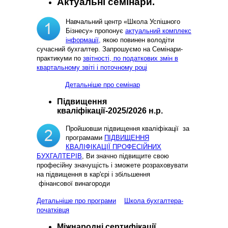
Актуальні семінари.
Навчальний центр «Школа Успішного
Бізнесу» пропонує
актуальний комплекс
інформації,
якою повинен володіти
сучасний бухгалтер. Запрошуємо на Семінари-
практикуми по
звітності, по податкових змін в
квартальному звіті і поточному році
Детальніше про семінар
Підвищення
кваліфікації-2025/2026 н.р.
Пройшовши підвищення кваліфікації за
програмами
ПІДВИЩЕННЯ
КВАЛІФІКАЦІЇ ПРОФЕСІЙНИХ
БУХГАЛТЕРІВ
, Ви значно підвищите свою
професійну значущість і зможете розраховувати
на підвищення в кар'єрі і збільшення
фінансової винагороди
Детальніше про програми
Школа бухгалтера-
початківця
Міжнародні сертифікації