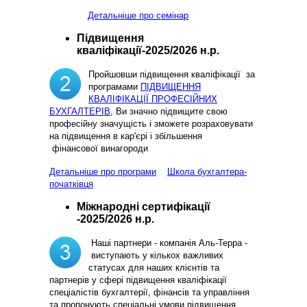
Детальніше про семінар
Підвищення
кваліфікації-2025/2026 н.р.
Пройшовши підвищення кваліфікації за
програмами
ПІДВИЩЕННЯ
КВАЛІФІКАЦІЇ ПРОФЕСІЙНИХ
БУХГАЛТЕРІВ
, Ви значно підвищите свою
професійну значущість і зможете розраховувати
на підвищення в кар'єрі і збільшення
фінансової винагороди
Детальніше про програми
Школа бухгалтера-
початківця
Міжнародні сертифікації
-2025/2026 н.р.
Наші партнери - компанія Аль-Терра -
виступають у кількох важливих
статусах для наших клієнтів та
партнерів у сфері підвищення кваліфікації
спеціалістів бухгалтерії, фінансів та управління
та пропонують спеціальні умови підвищення