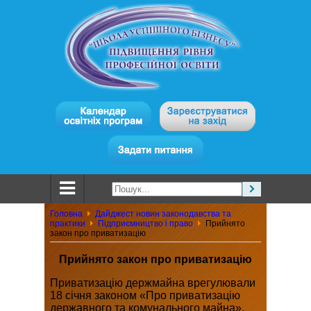
Головна
Дайджест новин законодавства та
практики
Підприємництво і право
Прийнято
закон про приватизацію
Прийнято закон про приватизацію
Приватизацію держмайна врегулювали
18 січня законом «Про приватизацію
державного та комунального майна».