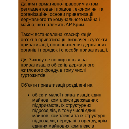
Даним нормативно-правовим актом
регламентовані правові, економічні та
організаційні основи приватизації
державного та комунального майна і
майна, що належить АР Крим.
Також встановлена ​​класифікація
об’єктів приватизації, визначені суб’єкти
приватизації, повноваження державних
органів і порядок і способи приватизації.
Дія Закону не поширюється на
приватизацію об’єктів державного
житлового фонду, в тому числі
гуртожитків.
Об’єкти приватизації розділені на:
об’єкти малої приватизації: єдині
майнові комплекси державних
підприємств, їх структурних
підрозділів, в тому числі єдині
майнові комплекси та їх структурні
підрозділи, передані в оренду, крім
єдиних майнових комплексів