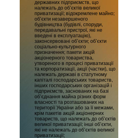
державних підприємств, що
належать до об’єктів великої
приватизації; відокремлене майно;
об’єкти незавершеного
будівництва (будівлі, споруди,
передавальні пристрої, які не
введені в експлуатацію),
законсервовані об’єкти; об’єкти
соціально-культурного
призначення; пакети акцій
акціонерного товариства,
утвореного в процесі приватизації
та корпоратизації, акції (частки), що
належать державі в статутному
капіталі господарських товариств,
інших господарських організацій і
підприємств, заснованих на базі
об’єднання майна різних форм
власності та розташованих на
території України або за її межами,
крім пакетів акцій акціонерних
товариств, що належать до об’єктів
великої приватизації; інші об’єкти,
які не належать до об’єктів великої
приватизації;