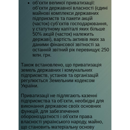
об’єкти великої приватизації:
об’єкти державної власності (єдині
майнові комплекси державних
підприємств та пакети акцій
(часток) суб’єктів господарювання,
у статутному капіталі яких більше
50% акцій (часток) належить
державі), вартість активів яких за
даними фінансової звітності за
останній звітний рік перевищує 250
млн. грн.
Також встановлено, що приватизація
земель державних і комунальних
підприємств, установ та організацій
регулюється Земельним кодексом
України.
Приватизації не підлягають казенні
підприємства та об’єкти, необхідні для
виконання державою своїх основних
функцій, для забезпечення
обороноздатності і об’єкти права
власності українського народу, майно,
що становить матеріальну основу