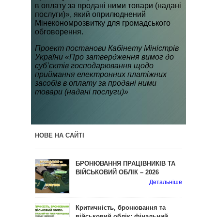
в оплату за продані ними товари (надані
послуги)», який оприлюднений
Мінекономрозвитку для громадського
обговорення.
Проект постанови Кабінету Міністрів
України «Про затвердження вимог до
суб’єктів господарювання щодо
приймання електронних платіжних
засобів в оплату за продані ними
товари (надані послуги)»
НОВЕ НА САЙТІ
БРОНЮВАННЯ ПРАЦІВНИКІВ ТА
ВІЙСЬКОВИЙ ОБЛІК – 2026
Детальніше
Критичність, бронювання та
військовий облік: фінальний