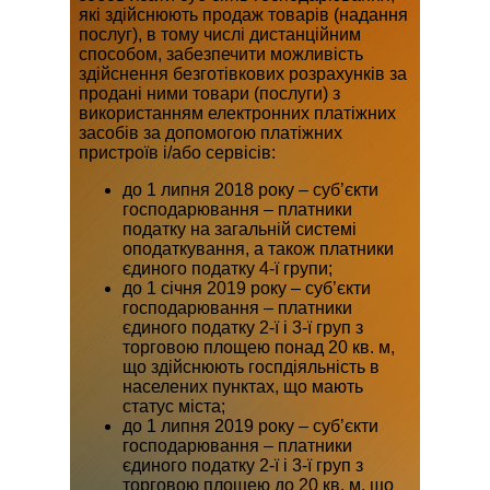
які здійснюють продаж товарів (надання
послуг), в тому числі дистанційним
способом, забезпечити можливість
здійснення безготівкових розрахунків за
продані ними товари (послуги) з
використанням електронних платіжних
засобів за допомогою платіжних
пристроїв і/або сервісів:
до 1 липня 2018 року – суб’єкти
господарювання – платники
податку на загальній системі
оподаткування, а також платники
єдиного податку 4-ї групи;
до 1 січня 2019 року – суб’єкти
господарювання – платники
єдиного податку 2-ї і 3-ї груп з
торговою площею понад 20 кв. м,
що здійснюють госпдіяльність в
населених пунктах, що мають
статус міста;
до 1 липня 2019 року – суб’єкти
господарювання – платники
єдиного податку 2-ї і 3-ї груп з
торговою площею до 20 кв. м, що