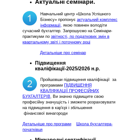
Актуальні семінари.
Навчальний центр «Школа Успішного
Бізнесу» пропонує
актуальний комплекс
інформації,
якою повинен володіти
сучасний бухгалтер. Запрошуємо на Семінари-
практикуми по
звітності, по податкових змін в
квартальному звіті і поточному році
Детальніше про семінар
Підвищення
кваліфікації-2025/2026 н.р.
Пройшовши підвищення кваліфікації за
програмами
ПІДВИЩЕННЯ
КВАЛІФІКАЦІЇ ПРОФЕСІЙНИХ
БУХГАЛТЕРІВ
, Ви значно підвищите свою
професійну значущість і зможете розраховувати
на підвищення в кар'єрі і збільшення
фінансової винагороди
Детальніше про програми
Школа бухгалтера-
початківця
Міжнародні сертифікації