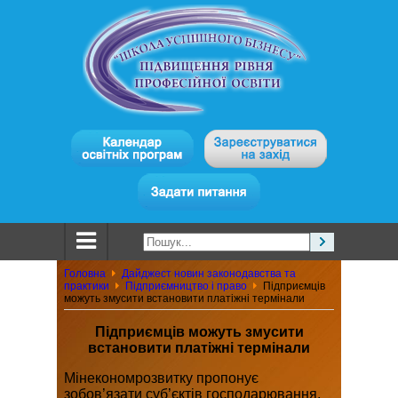
Головна
Дайджест новин законодавства та
практики
Підприємництво і право
Підприємців
можуть змусити встановити платіжні термінали
Підприємців можуть змусити
встановити платіжні термінали
Мінекономрозвитку пропонує
зобов’язати суб’єктів господарювання,