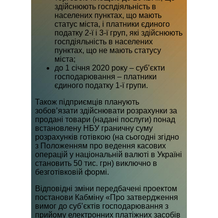
здійснюють госпдіяльність в
населених пунктах, що мають
статус міста, і платники єдиного
податку 2-ї і 3-ї груп, які здійснюють
госпдіяльність в населених
пунктах, що не мають статусу
міста;
до 1 січня 2020 року – суб’єкти
господарювання – платники
єдиного податку 1-ї групи.
Також підприємців планують
зобов’язати здійснювати розрахунки за
продані товари (надані послуги) понад
встановлену НБУ граничну суму
розрахунків готівкою (на сьогодні згідно
з Положенням про ведення касових
операцій у національній валюті в Україні
становить 50 тис. грн) виключно в
безготівковій формі.
Відповідні зміни передбачені проектом
постанови Кабміну «Про затвердження
вимог до суб’єктів господарювання з
прийому електронних платіжних засобів