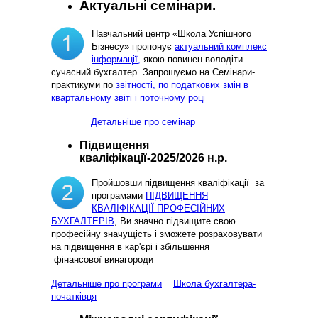
Актуальні семінари.
Навчальний центр «Школа Успішного
Бізнесу» пропонує
актуальний комплекс
інформації,
якою повинен володіти
сучасний бухгалтер. Запрошуємо на Семінари-
практикуми по
звітності, по податкових змін в
квартальному звіті і поточному році
Детальніше про семінар
Підвищення
кваліфікації-2025/2026 н.р.
Пройшовши підвищення кваліфікації за
програмами
ПІДВИЩЕННЯ
КВАЛІФІКАЦІЇ ПРОФЕСІЙНИХ
БУХГАЛТЕРІВ
, Ви значно підвищите свою
професійну значущість і зможете розраховувати
на підвищення в кар'єрі і збільшення
фінансової винагороди
Детальніше про програми
Школа бухгалтера-
початківця