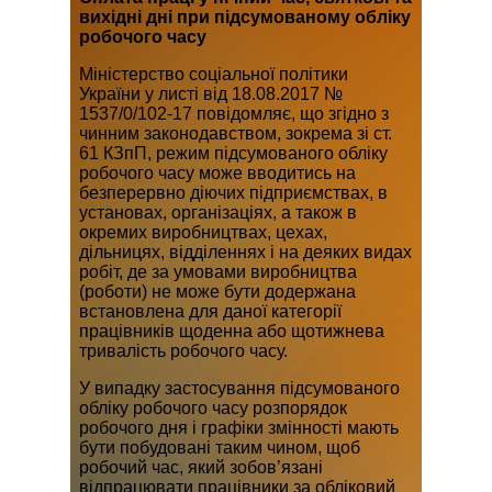
вихідні дні при підсумованому обліку
робочого часу
Міністерство соціальної політики
України у листі від 18.08.2017 №
1537/0/102-17 повідомляє, що згідно з
чинним законодавством, зокрема зі ст.
61 КЗпП, режим підсумованого обліку
робочого часу може вводитись на
безперервно діючих підприємствах, в
установах, організаціях, а також в
окремих виробництвах, цехах,
дільницях, відділеннях і на деяких видах
робіт, де за умовами виробництва
(роботи) не може бути додержана
встановлена для даної категорії
працівників щоденна або щотижнева
тривалість робочого часу.
У випадку застосування підсумованого
обліку робочого часу розпорядок
робочого дня і графіки змінності мають
бути побудовані таким чином, щоб
робочий час, який зобов’язані
відпрацювати працівники за обліковий