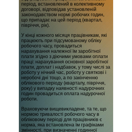
період, встановлений в колективному
договорі, відповідав установленій
законодавством нормі робочих годин,
що припадає на цей період (квартал,
півріччя, рік).
У кінці кожного місяця працівникам, які
працюють при підсумованому обліку
робочого часу, провадиться
нарахування належної їм заробітної
плати згідно з діючими умовами оплати
праці: нарахування основної заробітної
плати, доплат і надбавок, у тому числі за
роботу у нічний час, роботу у святкові і
неробочі дні тощо, а по закінченню
облікового періоду (кварталу, півріччя,
року) у випадку наявності надурочних
годин провадиться оплата надурочної
роботи.
Враховуючи вищевикладене, та те, що
нормою тривалості робочого часу в
обліковому періоді для працівників є
норма, яка встановлена їм графіками
змінності, при визначенні годинної