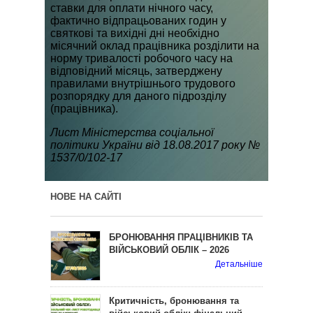
ставки для оплати нічного часу,
фактично відпрацьованих годин у
святкові та вихідні дні необхідно
місячний оклад працівника розділити на
норму тривалості робочого часу на
відповідний місяць, затверджену
правилами внутрішнього трудового
розпорядку для даного підрозділу
(працівника).
Лист Міністерства соціальної
політики України від 18.08.2017 року №
1537/0/102-17
НОВЕ НА САЙТІ
БРОНЮВАННЯ ПРАЦІВНИКІВ ТА
ВІЙСЬКОВИЙ ОБЛІК – 2026
Детальніше
Критичність, бронювання та